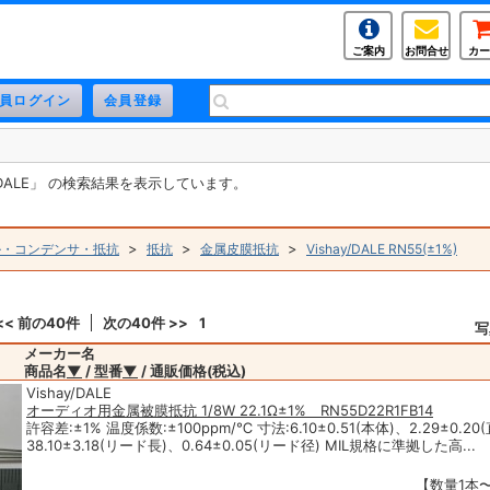
ご案内
お問合せ
カー
/DALE」 の検索結果を表示しています。
>
>
>
ル・コンデンサ・抵抗
抵抗
金属皮膜抵抗
Vishay/DALE RN55(±1%)
<< 前の40件
次の40件 >>
1
写
メーカー名
商品名
▼
/ 型番
▼
/ 通販価格(税込)
Vishay/DALE
オーディオ用金属被膜抵抗 1/8W 22.1Ω±1% RN55D22R1FB14
許容差:±1% 温度係数:±100ppm/℃ 寸法:6.10±0.51(本体)、2.29±0.20
38.10±3.18(リード長)、0.64±0.05(リード径) MIL規格に準拠した高...
【数量1本〜