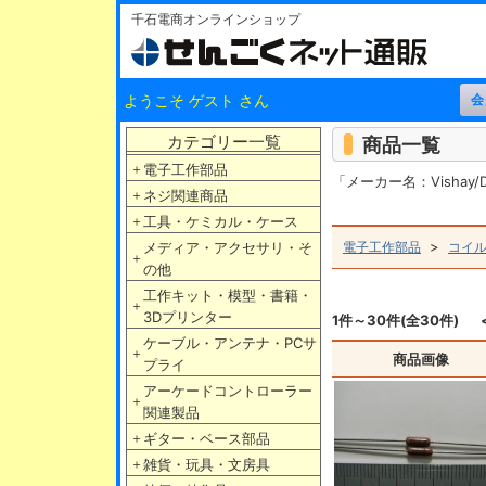
千石電商オンラインショップ
ようこそ ゲスト さん
カテゴリー一覧
商品一覧
＋
電子工作部品
「メーカー名：Vishay
＋
ネジ関連商品
＋
工具・ケミカル・ケース
>
メディア・アクセサリ・そ
電子工作部品
コイ
＋
の他
工作キット・模型・書籍・
＋
3Dプリンター
1件～30件(全30件)
ケーブル・アンテナ・PCサ
＋
商品画像
プライ
アーケードコントローラー
＋
関連製品
＋
ギター・ベース部品
＋
雑貨・玩具・文房具