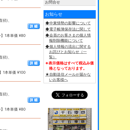
お問合せ
お知らせ
(直径)、
◆中東情勢の影響について
◆電子帳簿保存法に関して
◆会員のお客さまの個人情
】1本単価 ¥80
報削除機能について
◆個人情報の流出に関する
お詫びとお知らせ（一
覧）
(直径)、
※表示価格はすべて税込み価
格となっております。
1本単価 ¥100
★自動送信メールが届かな
いお客様へ
(直径)、
】1本単価 ¥80