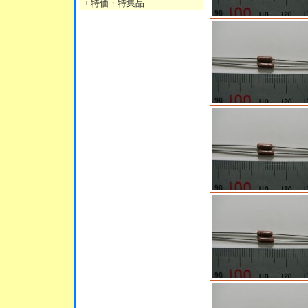
＋
特価・特集品