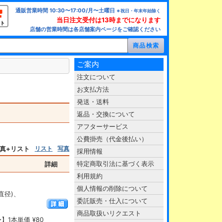
通販営業時間 10:30〜17:00/月〜土曜日
※祝日・年末年始除く
当日注文受付は13時までになります
ト
店舗の営業時間は各店舗案内ページをご確認ください
ご案内
注文について
お支払方法
発送・送料
返品・交換について
アフターサービス
公費掛売（代金後払い）
真+リスト
リスト
写真
採用情報
特定商取引法に基づく表示
詳細
利用規約
個人情報の削除について
(直径)、
委託販売・仕入について
商品取扱いリクエスト
】1本単価 ¥80