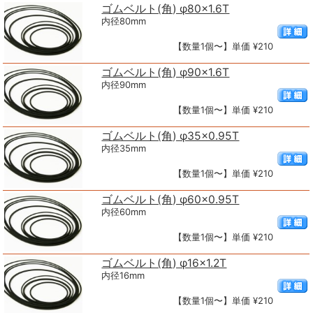
ゴムベルト(角) φ80×1.6T
内径80mm
【数量1個〜】単価 ¥210
ゴムベルト(角) φ90×1.6T
内径90mm
【数量1個〜】単価 ¥210
ゴムベルト(角) φ35×0.95T
内径35mm
【数量1個〜】単価 ¥210
ゴムベルト(角) φ60×0.95T
内径60mm
【数量1個〜】単価 ¥210
ゴムベルト(角) φ16×1.2T
内径16mm
【数量1個〜】単価 ¥210