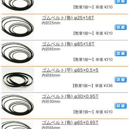
【数量1個〜】単価 ¥210
ゴムベルト(角) φ25×1.6T
内径25mm
【数量1個〜】単価 ¥210
ゴムベルト(角) φ85×1.6T
内径85mm
【数量1個〜】単価 ¥210
ゴムベルト(平) φ85×0.5×5
内径85mm
【数量1個〜】単価 ¥336
ゴムベルト(角) φ30×0.95T
内径30mm
【数量1個〜】単価 ¥210
ゴムベルト(角) φ65×0.95T
内径65mm