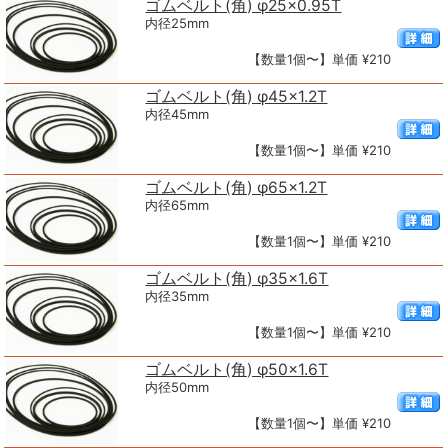
ゴムベルト(角) φ25×0.95T
内径25mm
【数量1個〜】単価 ¥210
ゴムベルト(角) φ45×1.2T
内径45mm
【数量1個〜】単価 ¥210
ゴムベルト(角) φ65×1.2T
内径65mm
【数量1個〜】単価 ¥210
ゴムベルト(角) φ35×1.6T
内径35mm
【数量1個〜】単価 ¥210
ゴムベルト(角) φ50×1.6T
内径50mm
【数量1個〜】単価 ¥210