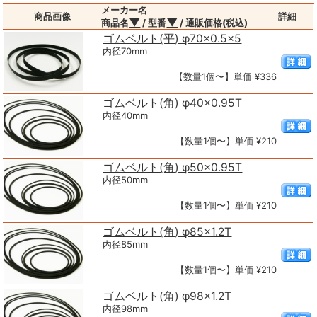
メーカー名
商品画像
詳細
▼
▼
商品名
/ 型番
/ 通販価格(税込)
ゴムベルト(平) φ70×0.5×5
内径70mm
【数量1個〜】単価 ¥336
ゴムベルト(角) φ40×0.95T
内径40mm
【数量1個〜】単価 ¥210
ゴムベルト(角) φ50×0.95T
内径50mm
【数量1個〜】単価 ¥210
ゴムベルト(角) φ85×1.2T
内径85mm
【数量1個〜】単価 ¥210
ゴムベルト(角) φ98×1.2T
内径98mm