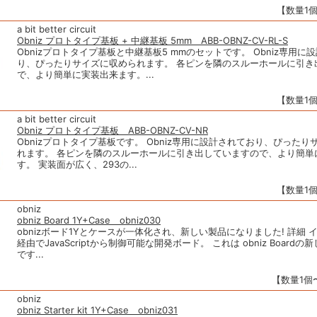
【数量1個
a bit better circuit
Obniz プロトタイプ基板 + 中継基板 5mm ABB-OBNZ-CV-RL-S
Obnizプロトタイプ基板と中継基板5 mmのセットです。 Obniz専用に
り、ぴったりサイズに収められます。 各ピンを隣のスルーホールに引き
で、より簡単に実装出来ます。...
【数量1個
a bit better circuit
Obniz プロトタイプ基板 ABB-OBNZ-CV-NR
Obnizプロトタイプ基板です。 Obniz専用に設計されており、ぴった
れます。 各ピンを隣のスルーホールに引き出していますので、より簡単
す。 実装面が広く、293の...
【数量1個
obniz
obniz Board 1Y+Case obniz030
obnizボード1Yとケースが一体化され、新しい製品になりました! 詳細 
経由でJavaScriptから制御可能な開発ボード。 これは obniz Board
です...
【数量1個〜
obniz
obniz Starter kit 1Y+Case obniz031