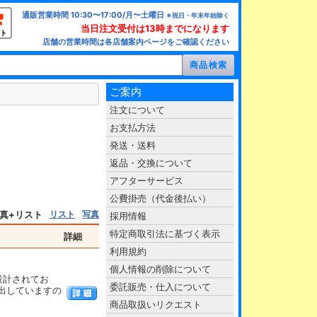
通販営業時間 10:30〜17:00/月〜土曜日
※祝日・年末年始除く
当日注文受付は13時までになります
ト
店舗の営業時間は各店舗案内ページをご確認ください
ご案内
注文について
お支払方法
発送・送料
返品・交換について
アフターサービス
公費掛売（代金後払い）
真+リスト
リスト
写真
採用情報
特定商取引法に基づく表示
詳細
利用規約
個人情報の削除について
に設計されてお
委託販売・仕入について
出していますの
商品取扱いリクエスト