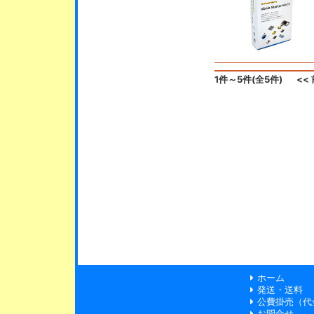
1件～5件(全5件)
<<
ホーム
発送・送料
公費掛売（代
お問合せ