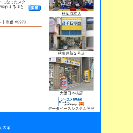
ットになったスタ
で動作するUIと
秋葉原本店
】単価 ¥9970
秋葉原新２号店
大阪日本橋店
データベースシステム開発
く表示