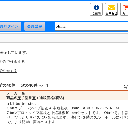
ご案内
お問合せ
カー
果を表示しています。
番のみで検索する
名で検索する
 前の40件
次の40件 >>
1
写
メーカー名
商品名
▼
/ 型番
▼
/ 通販価格(税込)
a bit better circuit
Obniz プロトタイプ基板 + 中継基板 10mm ABB-OBNZ-CV-RL-M
Obnizプロトタイプ基板と中継基板10 mmのセットです。 Obniz専用
り、ぴったりサイズに収められます。 各ピンを隣のスルーホールに引き
で、より簡単に実装出来ます...