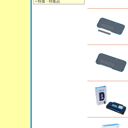
＋
特価・特集品