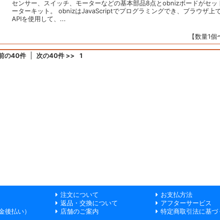
センサー、スイッチ、モーターなどの基本部品8点とobnizボードがセ
ーターキット。 obnizはJavaScriptでプログラミングでき、ブラウザ上
APIを使用して、...
【数量1個〜
 前の40件
次の40件 >>
1
注文について
お支払方法
返品・交換について
アフターサービス
金後払い）
店舗のご案内
特定商取引法に基づ