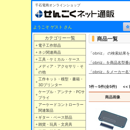
千石電商オンラインショップ
ようこそ ゲスト さん
カテゴリー一覧
商品一覧
＋
電子工作部品
＋
ネジ関連商品
「obniz」 の検索結
＋
工具・ケミカル・ケース
「obniz」を商品名型
メディア・アクセサリ・そ
＋
「obniz」をメーカー
の他
工作キット・模型・書籍・
＋
3Dプリンター
1件～5件(全5件)
<<
ケーブル・アンテナ・PCサ
＋
商品画像
プライ
アーケードコントローラー
＋
関連製品
＋
ギター・ベース部品
＋
雑貨・玩具・文房具