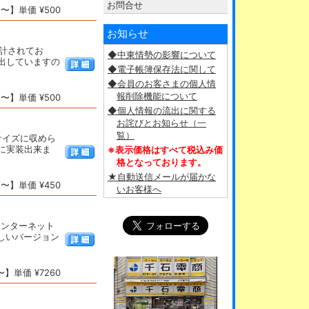
お問合せ
〜】単価 ¥500
お知らせ
設計されてお
◆中東情勢の影響について
出していますの
◆電子帳簿保存法に関して
◆会員のお客さまの個人情
報削除機能について
〜】単価 ¥500
◆個人情報の流出に関する
お詫びとお知らせ（一
覧）
りサイズに収めら
に実装出来ま
※表示価格はすべて税込み価
格となっております。
★自動送信メールが届かな
〜】単価 ¥450
いお客様へ
インターネット
の新しいバージョン
】単価 ¥7260