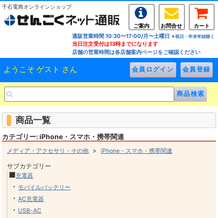
千石電商オンラインショップ
ご案内
お問合せ
カート
通販営業時間 10:30〜17:00/月〜土曜日
※祝日・年末年始除く
当日注文受付は13時までになります
店舗の営業時間は各店舗案内ページをご確認ください
ようこそ ゲスト さん
商品一覧
カテゴリー: iPhone・スマホ・携帯関連
>
メディア・アクセサリ・その他
iPhone・スマホ・携帯関連
サブカテゴリー
■
充電器
・
モバイルバッテリー
・
AC充電器
・
USB-AC