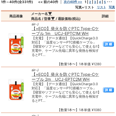
1件～40件(全331件)
<< 前の40件
次の40件 >>
1
|
|
|
|
･･･
2
3
4
5
写真+リスト
リスト
写真
▼
メーカー名
商品画像
詳細
▼
商品名 / 型番
/ 通販価格(税込)
air-J
【+ECO】発火を防ぐPTC Type-Cケ
ーブル 1m UCJ-EPTC1M WH
【充電】【データ通信】【QuickCharge3.0
対応】 「温度センサーPTC搭載ケーブル」
【寝室やソファーなどでも安心して使える!!】
充電中、ケーブル先端に異常な発熱を検知す
るとPT...
【数量1本〜】1本単価 ¥1280
air-J
【+ECO】発火を防ぐPTC Type-Cケ
ーブル 2m UCJ-EPTC2M WH
【充電】【データ通信】【QuickCharge3.0
対応】 「温度センサーPTC搭載ケーブル」
【寝室やソファーなどでも安心して使える!!】
充電中、ケーブル先端に異常な発熱を検知す
るとPT...
【数量1本〜】1本単価 ¥1080
air-J