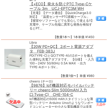
【+ECO】発火を防ぐPTC Type-Cケ
ーブル 3m UCJ-EPTC3M WH
【充電】【データ通信】【QuickCharge3.0
対応】 「温度センサーPTC搭載ケーブル」
【寝室やソファーなどでも安心して使える!!】
充電中、ケーブル先端に異常な発熱を検知す
るとPT...
【数量1本〜】1本単価 ¥1450
Libra
【20W PD+QC】 2ポート電源アダプ
タ FEB-383J
PD(TYPE-C)とQC(TYPE-A)の2ポートを備え
た便利な充電アダプタです。 【仕様】 ・入力
100～240V 50/60Hz 0.5A MAX ・出力
TYPE-Aポート:5V...
【数量1個〜】単価 ¥980
cheero (チーロ)
【9876】IoT機器対応モバイルバッテ
リー cheero Slim 5000mAh(入力
口:Type-C) CHE-104-C
IoT機器対応の5000 mAhスタイリッシュな薄
型バッテリー Arduino Unoのようなワンボー
欠品中
ドコンピューターや小さな電気機器では非常