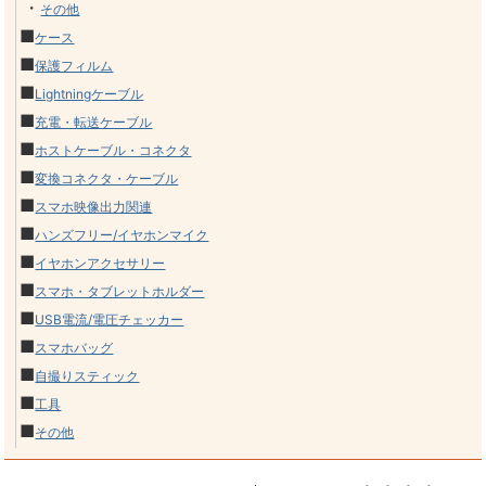
・
その他
■
ケース
■
保護フィルム
■
Lightningケーブル
■
充電・転送ケーブル
■
ホストケーブル・コネクタ
■
変換コネクタ・ケーブル
■
スマホ映像出力関連
■
ハンズフリー/イヤホンマイク
■
イヤホンアクセサリー
■
スマホ・タブレットホルダー
■
USB電流/電圧チェッカー
■
スマホバッグ
■
自撮りスティック
■
工具
■
その他