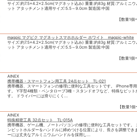
サイズ:約7.5×4.2×2.5cm(マグネット込み) 重量:約83g 材質:アルミ
ット アタッチメント適用サイズ:5.5～9.0cm 製造国:中国
【数量1個〜
magpic マグピク マグネットスマホホルダー ホワイト magpic-white
サイズ:約7.5×4.2×2.5cm(マグネット込み) 重量:約83g 材質:アルミ
ット アタッチメント適用サイズ:5.5～9.0cm 製造国:中国
【数量1個〜
AINEX
携帯機器・スマートフォン用工具 24点セット TL-021
携帯機器、スマートフォンの修理に便利な工具セットです。 iPhone専
す。 Y字型4種類・ペンタローブ3種・スタンドオフなど、特殊なビット
す。 ドライバーには滑りにくく...
【数量1個〜
AINEX
特殊精密工具 32点セット TL-015A
携帯機器、ゲーム機、ノートパソコンの修理に便利な工具セットです。 
ンビットホルダーをハンドルに締めつける位置により、長さを調整できま
ーには丈夫なアルミニウムハンドルを採用し...