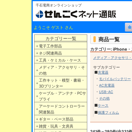
千石電商オンラインショップ
ようこそ ゲスト さん
カテゴリー一覧
商品一覧
＋
電子工作部品
カテゴリー: iPhon
＋
ネジ関連商品
メディア・アクセサリ・
＋
工具・ケミカル・ケース
メディア・アクセサリ・そ
サブカテゴリー
＋
■
充電器
の他
・
モバイルバッテリー
工作キット・模型・書籍・
＋
・
AC充電器
3Dプリンター
・
USB-AC
ケーブル・アンテナ・PCサ
＋
・
その他
プライ
■
ケース
アーケードコントローラー
＋
関連製品
■
保護フィルム
＋
ギター・ベース部品
＋
雑貨・玩具・文房具
241件～280件(全331件