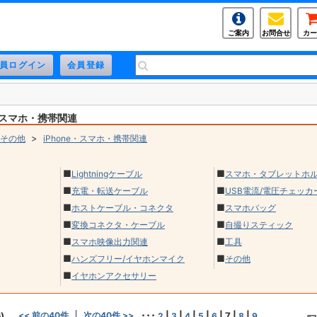
ご案内
お問合せ
カー
e・スマホ・携帯関連
>
その他
iPhone・スマホ・携帯関連
■
■
Lightningケーブル
スマホ・タブレットホ
■
■
充電・転送ケーブル
USB電流/電圧チェッカ
■
■
ホストケーブル・コネクタ
スマホバッグ
■
■
変換コネクタ・ケーブル
自撮りスティック
■
■
スマホ映像出力関連
工具
■
■
ハンズフリー/イヤホンマイク
その他
■
イヤホンアクセサリー
)
<< 前の40件
次の40件 >>
･･･
|
|
|
|
|
7
|
|
2
3
4
5
6
8
9