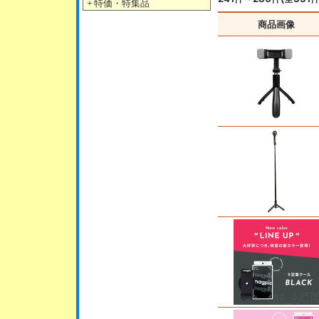
＋
特価・特集品
商品画像