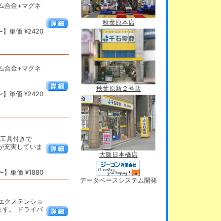
ニウム合金+マグネ
秋葉原本店
】単価 ¥2420
ニウム合金+マグネ
秋葉原新２号店
】単価 ¥2420
用工具付きで
が充実していま
大阪日本橋店
】単価 ¥1880
データベースシステム開発
エクステンショ
す。 ドライバ