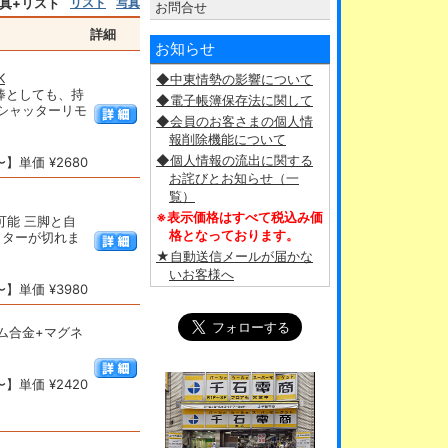
真+リスト
リスト
写真
お問合せ
詳細
お知らせ
K
◆中東情勢の影響について
り棒としても、持
◆電子帳簿保存法に関して
とシャッターリモ
◆会員のお客さまの個人情
報削除機能について
◆個人情報の流出に関する
】単価 ¥2680
お詫びとお知らせ（一
覧）
※表示価格はすべて税込み価
可能 三脚と自
格となっております。
ャッターが切れま
★自動送信メールが届かな
いお客様へ
】単価 ¥3980
ニウム合金+マグネ
】単価 ¥2420