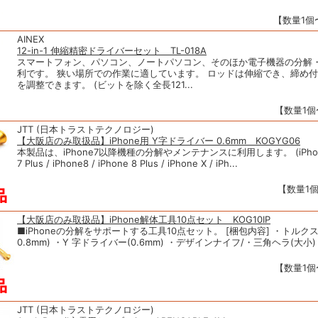
【数量1個〜
AINEX
12-in-1 伸縮精密ドライバーセット TL-018A
スマートフォン、パソコン、ノートパソコン、そのほか電子機器の分解
利です。 狭い場所での作業に適しています。 ロッドは伸縮でき、締め
を調整できます。 (ビットを除く全長121...
【数量1個〜
JTT (日本トラストテクノロジー)
【大阪店のみ取扱品】iPhone用 Y字ドライバー 0.6mm KOGYG06
本製品は、iPhone7以降機種の分解やメンテナンスに利用します。 (iPhone7
7 Plus / iPhone8 / iPhone 8 Plus / iPhone X / iPh...
【数量1個
【大阪店のみ取扱品】iPhone解体工具10点セット KOG10IP
■iPhoneの分解をサポートする工具10点セット。 [梱包内容] ・トルクス×
0.8mm) ・Y 字ドライバー(0.6mm) ・デザインナイフ/・三角ヘラ(大小) 
【数量1個〜
JTT (日本トラストテクノロジー)