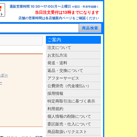
通販営業時間 10:30〜17:00/月〜土曜日
※祝日・年末年始除く
当日注文受付は13時までになります
ト
店舗の営業時間は各店舗案内ページをご確認ください
ご案内
注文について
お支払方法
発送・送料
返品・交換について
ルダー
アフターサービス
ー
公費掛売（代金後払い）
採用情報
特定商取引法に基づく表示
利用規約
個人情報の削除について
委託販売・仕入について
商品取扱いリクエスト