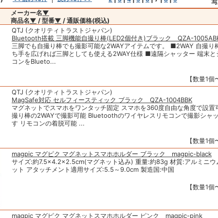
写
メーカー名
▼
商品名
▼
/ 型番
▼
/ 通販価格(税込)
QTJ (クオリティトラストジャパン)
Bluetooth搭載 三脚機能自撮り棒(LED2個付き)ブラック QZA-1005AB
三脚でも自撮り棒でも撮影可能な2WAYアイテムです。 ■2WAY 自撮
ち手を広げれば三脚としても使える2WAY仕様 ■遠隔シャッター 端末
コンをBlueto...
【数量1個〜
QTJ (クオリティトラストジャパン)
MagSafe対応 セルフィースティック ブラック QZA-1004BBK
マグネットでスマホをワンタッチ固定 スマホを360度自由な角度で設置
撮り棒の2WAYで撮影可能 Bluetoothのワイヤレスリモコンで撮影シ
す リモコンの着脱可能 ...
【数量1個〜
magpic マグピク マグネットスマホホルダー ブラック magpic-black
サイズ:約7.5×4.2×2.5cm(マグネット込み) 重量:約83g 材質:アルミ
ット アタッチメント適用サイズ:5.5～9.0cm 製造国:中国
【数量1個〜
magpic マグピク マグネットスマホホルダー ピンク magpic-pink