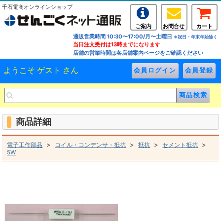
千石電商オンラインショップ
ご案内
お問合せ
カート
通販営業時間 10:30〜17:00/月〜土曜日
※祝日・年末年始除く
当日注文受付は13時までになります
店舗の営業時間は各店舗案内ページをご確認ください
ようこそ ゲスト さん
商品詳細
>
>
>
>
電子工作部品
コイル・コンデンサ・抵抗
抵抗
セメント抵抗
5W