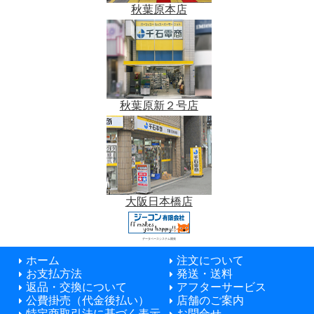
秋葉原本店
秋葉原新２号店
大阪日本橋店
データベースシステム開発
ホーム
注文について
お支払方法
発送・送料
返品・交換について
アフターサービス
公費掛売（代金後払い）
店舗のご案内
特定商取引法に基づく表示
お問合せ