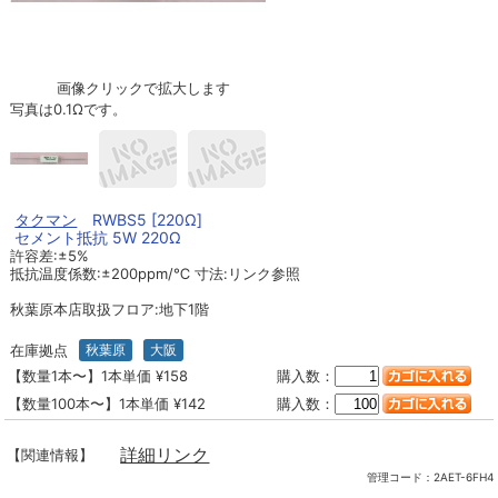
画像クリックで拡大します
写真は0.1Ωです。
タクマン
RWBS5 [220Ω]
セメント抵抗 5W 220Ω
許容差:±5%
抵抗温度係数:±200ppm/℃ 寸法:リンク参照
秋葉原本店取扱フロア:地下1階
在庫拠点
秋葉原
大阪
【数量1本〜】1本単価 ¥158
購入数：
【数量100本〜】1本単価 ¥142
購入数：
詳細リンク
【関連情報】
管理コード：
2AET-6FH4