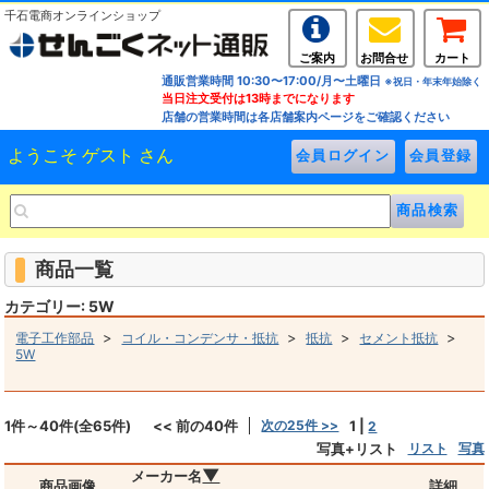
千石電商オンラインショップ
ご案内
お問合せ
カート
通販営業時間 10:30〜17:00/月〜土曜日
※祝日・年末年始除く
当日注文受付は13時までになります
店舗の営業時間は各店舗案内ページをご確認ください
ようこそ ゲスト さん
商品一覧
カテゴリー: 5W
>
>
>
>
電子工作部品
コイル・コンデンサ・抵抗
抵抗
セメント抵抗
5W
1件～40件(全65件)
<< 前の40件
次の25件 >>
1
|
2
写真+リスト
リスト
写真
▼
メーカー名
商品画像
詳細