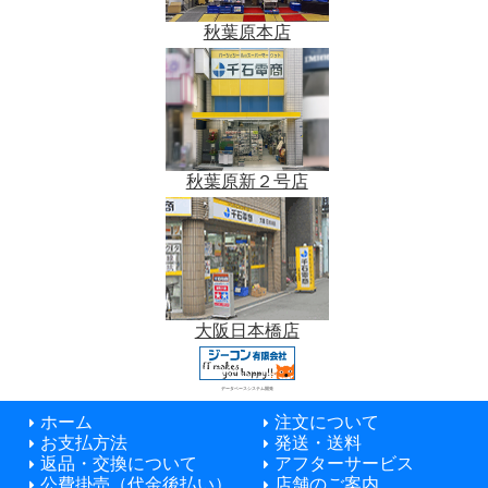
秋葉原本店
秋葉原新２号店
大阪日本橋店
データベースシステム開発
ホーム
注文について
お支払方法
発送・送料
返品・交換について
アフターサービス
公費掛売（代金後払い）
店舗のご案内