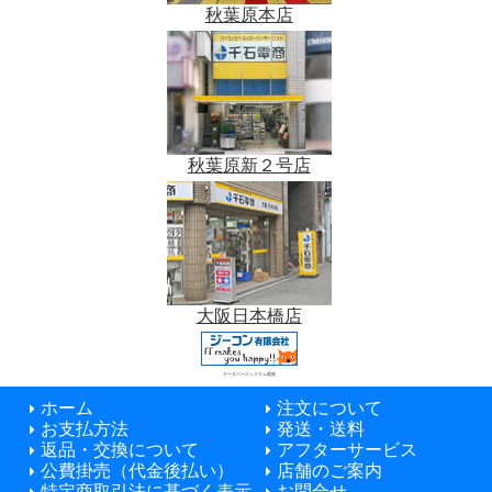
秋葉原本店
秋葉原新２号店
大阪日本橋店
データベースシステム開発
ホーム
注文について
お支払方法
発送・送料
返品・交換について
アフターサービス
公費掛売（代金後払い）
店舗のご案内
特定商取引法に基づく表示
お問合せ