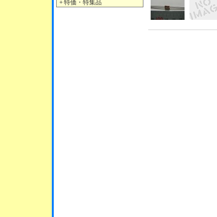
＋
特価・特集品