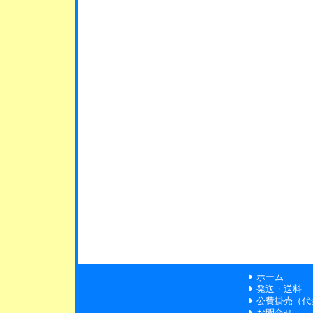
ホーム
発送・送料
公費掛売（代
お問合せ