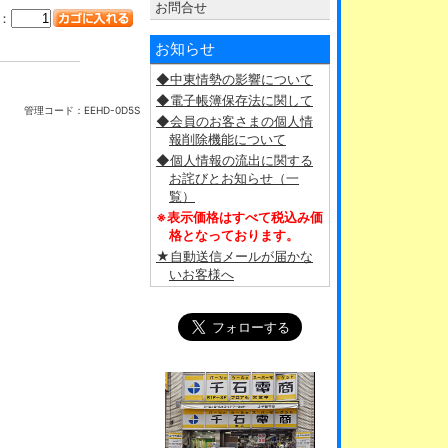
お問合せ
：
お知らせ
◆中東情勢の影響について
◆電子帳簿保存法に関して
管理コード：
EEHD-0D5S
◆会員のお客さまの個人情
報削除機能について
◆個人情報の流出に関する
お詫びとお知らせ（一
覧）
※表示価格はすべて税込み価
格となっております。
★自動送信メールが届かな
いお客様へ