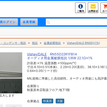
ご案内
お問合せ
カー
>
>
>
ル・コンデンサ・抵抗
抵抗
金属皮膜抵抗
Vishay/DALE RN55(±1%)
Vishay/DALE
RN55D22R1FB14
オーディオ用金属被膜抵抗 1/8W 22.1Ω±1%
許容差:±1% 温度係数:±100ppm/℃
寸法:6.10±0.51(本体)、2.29±0.20(直径)、38.10±3.1
0.64±0.05(リード径)
MIL規格に準拠した高信頼性。オーディオ用途にも高評
在庫限り
秋葉原本店取扱フロア:地下1階
拡大します
在庫拠点
秋葉原
大阪