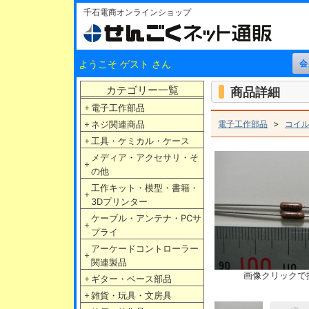
千石電商オンラインショップ
ようこそ ゲスト さん
カテゴリー一覧
商品詳細
＋
電子工作部品
>
＋
ネジ関連商品
電子工作部品
コイ
＋
工具・ケミカル・ケース
メディア・アクセサリ・そ
＋
の他
工作キット・模型・書籍・
＋
3Dプリンター
ケーブル・アンテナ・PCサ
＋
プライ
アーケードコントローラー
＋
関連製品
画像クリックで
＋
ギター・ベース部品
＋
雑貨・玩具・文房具