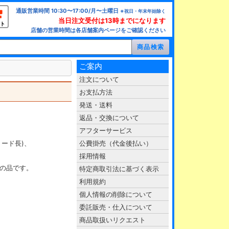
通販営業時間 10:30〜17:00/月〜土曜日
※祝日・年末年始除く
当日注文受付は13時までになります
ト
店舗の営業時間は各店舗案内ページをご確認ください
ご案内
注文について
お支払方法
発送・送料
返品・交換について
アフターサービス
8(リード長)、
公費掛売（代金後払い）
採用情報
価の品です。
特定商取引法に基づく表示
利用規約
個人情報の削除について
委託販売・仕入について
商品取扱いリクエスト