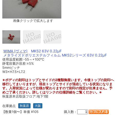
画像クリックで拡大します
WIMA (ヴィマ)
MKS2 63V 0.22μF
メタライズドポリエステルフィルム MKS2シリーズ 63V 0.22μF
使用温度範囲:-55～+100℃
静電容量許容差:±5%
5mmピッチ
W3×H7.5×L7.2
※ボディの刻印はトップとサイドの2種類御座います。今後トップの刻印へ
移行してまいりますが、現在トップとサイドが混在している状況になりま
す。入荷状況によって仕様が変わりますので刻印の指定が出来ません。予
めご了承ください。詳しくはリンクの仕様詳細をご覧ください。※
秋葉原本店取扱フロア:地下1階
在庫拠点
秋葉原
大阪
【数量1個〜】単価 ¥105
購入数：