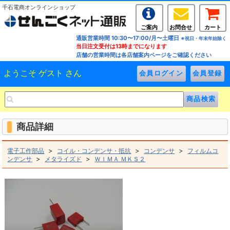
千石電商オンラインショップ
ご案内
お問合せ
カート
通販営業時間 10:30〜17:00/月〜土曜日
※祝日・年末年始除く
当日注文受付は13時までになります
店舗の営業時間は各店舗案内ページをご確認ください
ようこそ ゲスト さん
商品詳細
>
>
>
電子工作部品
コイル・コンデンサ・抵抗
コンデンサ
フィルムコ
>
>
ンデンサ
メタライズド
ＷＩＭＡ ＭＫＳ２