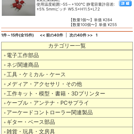
使用温度範囲:-55～+100℃ 静電容量許容差:
±5% 5mmピッチ W5.5×H11.5×L7.2
【数量1個〜】単価 ¥284
【数量100個〜】単価 ¥255
1件～15件(全15件)
<< 前の40件
次の40件 >>
1
カテゴリー一覧
電子工作部品
＋
ネジ関連商品
＋
工具・ケミカル・ケース
＋
メディア・アクセサリ・その他
＋
工作キット・模型・書籍・3Dプリンター
＋
ケーブル・アンテナ・PCサプライ
＋
アーケードコントローラー関連製品
＋
ギター・ベース部品
＋
雑貨・玩具・文房具
＋