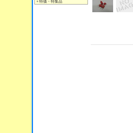
＋
特価・特集品