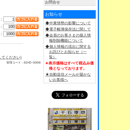
お問合せ
お知らせ
：
◆中東情勢の影響について
：
◆電子帳簿保存法に関して
：
◆会員のお客さまの個人情
報削除機能について
◆個人情報の流出に関する
お詫びとお知らせ（一
覧）
クしてください)
管理コード：
EEHD-0GN6
※表示価格はすべて税込み価
格となっております。
★自動送信メールが届かな
いお客様へ