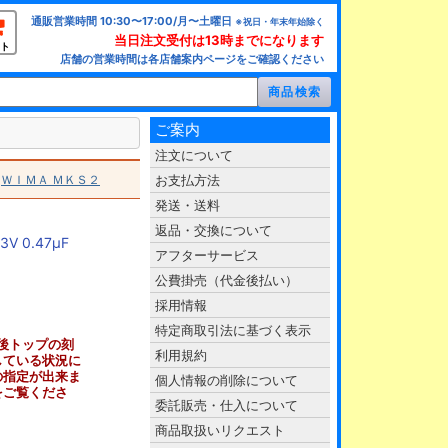
通販営業時間 10:30〜17:00/月〜土曜日
※祝日・年末年始除く
当日注文受付は13時までになります
ト
店舗の営業時間は各店舗案内ページをご確認ください
ご案内
注文について
>
ＷＩＭＡ ＭＫＳ２
お支払方法
発送・送料
返品・交換について
 0.47μF
アフターサービス
公費掛売（代金後払い）
採用情報
特定商取引法に基づく表示
後トップの刻
利用規約
している状況に
の指定が出来ま
個人情報の削除について
をご覧くださ
委託販売・仕入について
商品取扱いリクエスト