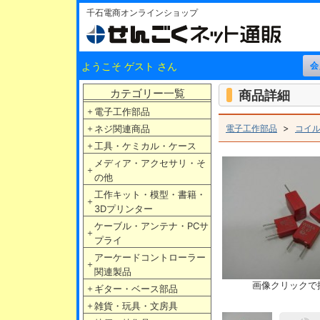
千石電商オンラインショップ
ようこそ ゲスト さん
カテゴリー一覧
商品詳細
＋
電子工作部品
>
＋
ネジ関連商品
電子工作部品
コイ
＋
工具・ケミカル・ケース
メディア・アクセサリ・そ
＋
の他
工作キット・模型・書籍・
＋
3Dプリンター
ケーブル・アンテナ・PCサ
＋
プライ
アーケードコントローラー
＋
関連製品
画像クリックで
＋
ギター・ベース部品
＋
雑貨・玩具・文房具