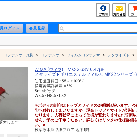
ご案内
お問合せ
カー
>
>
>
ル・コンデンサ・抵抗
コンデンサ
フィルムコンデンサ
メタライズド
WIMA (ヴィマ)
MKS2 63V 0.47μF
メタライズドポリエステルフィルム MKS2シリーズ 63V
使用温度範囲:-55～+100℃
静電容量許容差:±5%
5mmピッチ
W3.5×H8.5×L7.2
※ボディの刻印はトップとサイドの2種類御座います。今
印へ移行してまいりますが、現在トップとサイドが混在
なります。入荷状況によって仕様が変わりますので刻印
せん。予めご了承ください。詳しくはリンクの仕様詳細
拡大します
い。※
秋葉原本店取扱フロア:地下1階