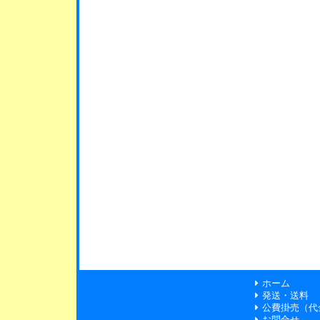
ホーム
発送・送料
公費掛売（代
お問合せ