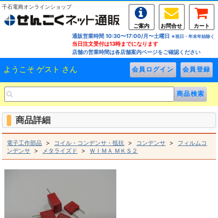
千石電商オンラインショップ
ご案内
お問合せ
カート
通販営業時間 10:30〜17:00/月〜土曜日
※祝日・年末年始除く
当日注文受付は13時までになります
店舗の営業時間は各店舗案内ページをご確認ください
ようこそ ゲスト さん
商品詳細
>
>
>
電子工作部品
コイル・コンデンサ・抵抗
コンデンサ
フィルムコ
>
>
ンデンサ
メタライズド
ＷＩＭＡ ＭＫＳ２