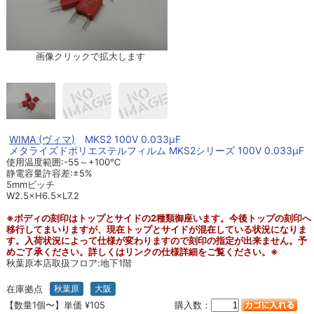
画像クリックで拡大します
WIMA (ヴィマ)
MKS2 100V 0.033μF
メタライズドポリエステルフィルム MKS2シリーズ 100V 0.033μF
使用温度範囲:-55～+100℃
静電容量許容差:±5%
5mmピッチ
W2.5×H6.5×L7.2
※ボディの刻印はトップとサイドの2種類御座います。今後トップの刻印へ
移行してまいりますが、現在トップとサイドが混在している状況になりま
す。入荷状況によって仕様が変わりますので刻印の指定が出来ません。予
めご了承ください。詳しくはリンクの仕様詳細をご覧ください。※
秋葉原本店取扱フロア:地下1階
在庫拠点
秋葉原
大阪
【数量1個〜】単価 ¥105
購入数：