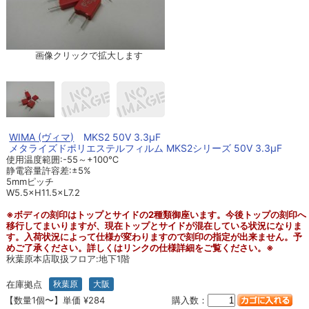
画像クリックで拡大します
WIMA (ヴィマ)
MKS2 50V 3.3μF
メタライズドポリエステルフィルム MKS2シリーズ 50V 3.3μF
使用温度範囲:-55～+100℃
静電容量許容差:±5%
5mmピッチ
W5.5×H11.5×L7.2
※ボディの刻印はトップとサイドの2種類御座います。今後トップの刻印へ
移行してまいりますが、現在トップとサイドが混在している状況になりま
す。入荷状況によって仕様が変わりますので刻印の指定が出来ません。予
めご了承ください。詳しくはリンクの仕様詳細をご覧ください。※
秋葉原本店取扱フロア:地下1階
在庫拠点
秋葉原
大阪
【数量1個〜】単価 ¥284
購入数：