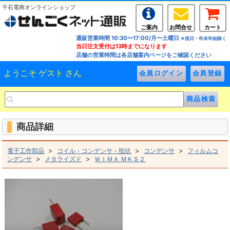
千石電商オンラインショップ
ご案内
お問合せ
カート
通販営業時間 10:30〜17:00/月〜土曜日
※祝日・年末年始除く
当日注文受付は13時までになります
店舗の営業時間は各店舗案内ページをご確認ください
ようこそ ゲスト さん
商品詳細
>
>
>
電子工作部品
コイル・コンデンサ・抵抗
コンデンサ
フィルムコ
>
>
ンデンサ
メタライズド
ＷＩＭＡ ＭＫＳ２