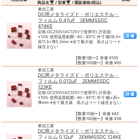
▼
▼
商品名
/ 型番
/ 通販価格(税込)
東信工業
DC用メタライズド・ポリエステル・
フィルム 0.47μF 2EMMSSDC
474KE
定格:DC250V(AC125Vで使用可) 許容差:
±10% 使用温度範囲:-40～85℃ 外寸:幅18.0×
高11.5×厚5.5mm ※全て最大値、高さはリード
線含まない
【数量1個〜】単価 ¥105
【数量100個〜】単価 ¥95
東信工業
DC用メタライズド・ポリエステル・
フィルム 0.012μF 2EMMSSDC
123KE
定格:DC250V(AC125Vで使用可) 許容差:
±10% 使用温度範囲:-40～85℃ 外寸:幅×高×
厚mm ※全て最大値、高さはリード線含まない
【数量10個〜】単価 ¥42
【数量100個〜】単価 ¥38
東信工業
DC用メタライズド・ポリエステル・
フィルム 0.12μF 2EMMSSDC 124KE