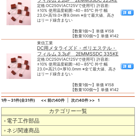
フィルム 2.2μF 2EMMSSDC 225KE
定格:DC250V(AC125Vで使用可) 許容差:
±10% 使用温度範囲:-40～85℃ 外寸:幅
23.0×高19.0×厚9.0mm ※全て最大値、高さ
はリード線含まない
【数量1個〜】単価 ¥158
【数量100個〜】単価 ¥142
東信工業
DC用メタライズド・ポリエステル・
フィルム 3.3μF 2EMMSSDC 335KE
定格:DC250V(AC125Vで使用可) 許容差:
±10% 使用温度範囲:-40～85℃ 外寸:幅
23.0×高21.0×厚10.0mm ※全て最大値、高さ
はリード線含まない
【数量1個〜】単価 ¥158
【数量100個〜】単価 ¥142
1件～31件(全31件)
<< 前の40件
次の40件 >>
1
カテゴリー一覧
電子工作部品
＋
ネジ関連商品
＋