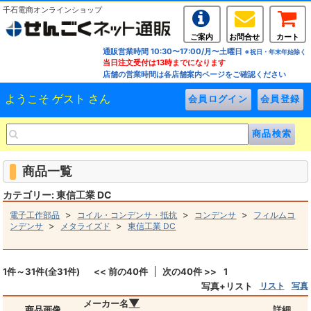
千石電商オンラインショップ
ご案内
お問合せ
カート
通販営業時間 10:30〜17:00/月〜土曜日
※祝日・年末年始除く
当日注文受付は13時までになります
店舗の営業時間は各店舗案内ページをご確認ください
ようこそ ゲスト さん
商品一覧
カテゴリー: 東信工業 DC
>
>
>
電子工作部品
コイル・コンデンサ・抵抗
コンデンサ
フィルムコ
>
>
ンデンサ
メタライズド
東信工業 DC
1件～31件(全31件)
<< 前の40件
次の40件 >>
1
写真+リスト
リスト
写真
▼
メーカー名
商品画像
詳細