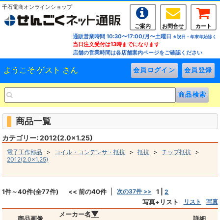
千石電商オンラインショップ
ご案内
お問合せ
カート
通販営業時間 10:30〜17:00/月〜土曜日
※祝日・年末年始除く
当日注文受付は13時までになります
店舗の営業時間は各店舗案内ページをご確認ください
ようこそ ゲスト さん
商品一覧
カテゴリー: 2012(2.0×1.25)
>
>
>
>
電子工作部品
コイル・コンデンサ・抵抗
抵抗
チップ抵抗
2012(2.0×1.25)
1件～40件(全77件)
<< 前の40件
次の37件 >>
1
|
2
写真+リスト
リスト
写真
▼
メーカー名
商品画像
詳細