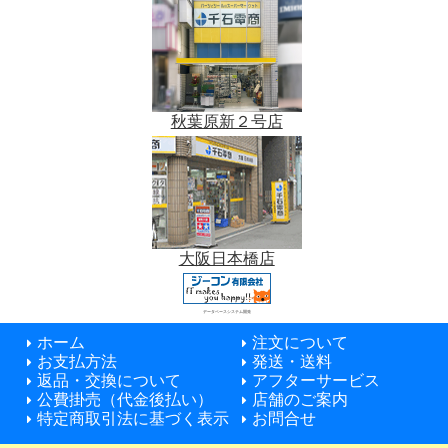
秋葉原新２号店
大阪日本橋店
データベースシステム開発
ホーム
注文について
お支払方法
発送・送料
返品・交換について
アフターサービス
公費掛売（代金後払い）
店舗のご案内
特定商取引法に基づく表示
お問合せ