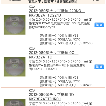
▼
▼
商品名
/ 型番
/ 通販価格(税込)
KOA
2012(0805)チップ抵抗 220KΩ
RK73B2ATTD224J
寸法:2.0±0.20×1.25±0.10×0.5±0.10(mm) 定
格電力:0.125W 抵抗値許容差:±5% 抵抗温度
係数:±200ppm/℃
【数量1組〜】10個入1組 ¥53
【数量1組〜】50個入1組 ¥210
【数量1組〜】5000個入1リール ¥2500
KOA
2012(0805)チップ抵抗 0Ω
RK73Z2ATTD
寸法:2.0±0.20×1.25±0.10×0.5±0.10(mm) 定
格電流:2A 抵抗値:50mΩ以下 使用温度範
囲:-55℃ ~ +155℃
【数量1組〜】10個入1組 ¥53
【数量1組〜】50個入1組 ¥210
【数量1組〜】5000個入1リール ¥2405
KOA
2012(0805)チップ抵抗 1Ω
RK73B2ATTD1R0J
寸法:2.0±0.20×1.25±0.10×0.5±0.10(mm) 定