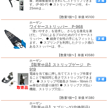
覆、絶縁被覆体をきれいにストリップできま
す。(P-90-F) ● ストリップゲージ付。 4～
25mmま...
【数量1個〜】単価 ¥5100
ホーザン
ワイヤーストリッパー P-968
「使いやすさ」を追求し、さらなる進化を遂
げた、 プロによるプロのためのワイヤースト
リッパー。 ● 細身で女性の手にもフィットし
ます。 ● スプリングを利用したクリック感の
あるストッパーは、手...
【数量1個〜】単価 ¥3580
ホーザン
【取寄せ品】ストリップゲージ P-
919
電線を当て板に押し当ててストリップ作業す
ることで毎回同じ長さでストリップができま
す。 ● ストリップ可能長さ:1mm～16mm (1
㎜単位の目盛り線付) ● ストリップクズ払い
機能、ストリップ穴位...
【数量1個〜】単価 ¥1380
ホーザン
【取寄せ品】スプリング(交換部品)