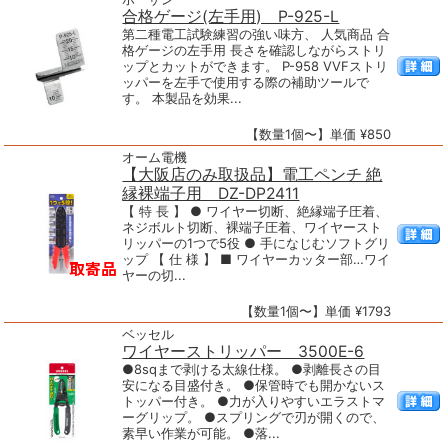
合格ゲージ(左手用) P-925-L
第二種電工試験練習の強い味方、 人気商品 合
格ゲージの左手用 長さを確認しながらストリ
ップとカットができます。 P-958 VVFストリ
ッパーを左手で使用する際の補助ツールで
す。 本製品を効果...
【数量1個〜】単価 ¥850
オーム電機
【大阪店のみ取扱品】電工ペンチ 絶
縁裸端子用 DZ-DP2411
【 特 長 】 ● ワイヤー切断、絶縁端子圧着、
ネジボルト切断、裸端子圧着、ワイヤースト
リッパーの1つで5役 ● 手になじむソフトグリ
ップ 【 仕 様 】 ■ ワイヤーカッター部…ワイ
ヤーの切...
【数量1個〜】単価 ¥1793
ベッセル
ワイヤーストリッパー 3500E-6
●8sqまで剥ける太線仕様。 ●剥離長さの目
安になる目盛付き。 ●保管時でも開かないス
トッパー付き。 ●力が入りやすいエラストマ
ーグリップ。 ●スプリングで刃が開くので、
素早い作業が可能。 ●落...