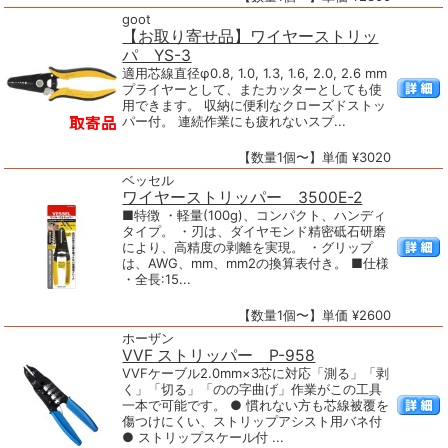
goot
【お取り寄せ品】ワイヤーストリッ
パ YS-3
適用芯線直径φ0.8, 1.0, 1.3, 1.6, 2.0, 2.6 mm
プライヤーとして、またカッターとしても使
用できます。 収納に便利なクローズドストッ
パー付。 連続作業にも疲れないスプ...
【数量1個〜】単価 ¥3020
ベッセル
ワイヤーストリッパー 3500E-2
■特徴 ・軽量(100g)、コンパクト、ハンディ
タイプ。 ・刃は、ダイヤモンド精密砥石研磨
により、高精度の剥離を実現。 ・グリップ
は、AWG、mm、mm2の換算表付き。 ■仕様
・全長:15...
【数量1個〜】単価 ¥2600
ホーザン
VVF ストリッパー P-958
VVFケーブル2.0mm×3芯に対応「測る」「剥
く」「切る」「のの字曲げ」作業がこの工具
一本で可能です。 ● 慣れない方も芯線被覆を
傷つけにくい、ストリップアシスト用バネ付
● ストリップスケール付 ...