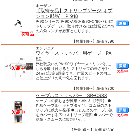
ホーザン
【取寄せ品】ストリップゲージ(オプ
ション部品) P-918
P-90シリーズ(P-90-A/90-B/90-C/90-F)用ス
トリップゲージ。 取り付けるには対辺2.5mm
の六角レンチが必要となります。
【数量1個〜】単価 ¥590
エンジニア
ワイヤーストリッパー用ゲージ PA-
90
弊社取扱いのPA-90ワイヤーストリッパにこ
ちらを取り付けると ストリップの長さを1～
欠品中
24㎜に設定&固定でき、作業スピードの向上
と仕上がりの均一化を図れます。
【数量1個〜】単価 ¥800
ケーブルストリッパー SR-CS33
ケーブルの皮むきが簡単・早い! 【特長】 ●
丸形ケーブル、キャブタイヤ、ゴム系のスト
リップに威力を発揮 ●ほとんどのケーブル線
をカバーする広いストリップ範囲 ●レバーで
欠品中
簡単・スムーズに縦割りが...
【数量1個〜】単価 ¥2300