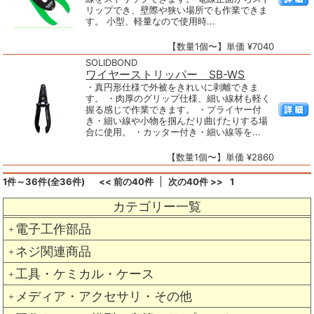
リップでき、壁際や狭い場所でも作業できま
す。 小型、軽量なので使用時...
【数量1個〜】単価 ¥7040
SOLIDBOND
ワイヤーストリッパー SB-WS
・真円形仕様で外被をきれいに剥離できま
す。 ・肉厚のグリップ仕様、細い線材も軽く
握る感じで作業できます。 ・プライヤー付
き・細い線や小物を掴んだり曲げたりする場
合に使用。 ・カッター付き・細い線等を...
【数量1個〜】単価 ¥2860
1件～36件(全36件)
<< 前の40件
次の40件 >>
1
カテゴリー一覧
電子工作部品
＋
ネジ関連商品
＋
工具・ケミカル・ケース
＋
メディア・アクセサリ・その他
＋