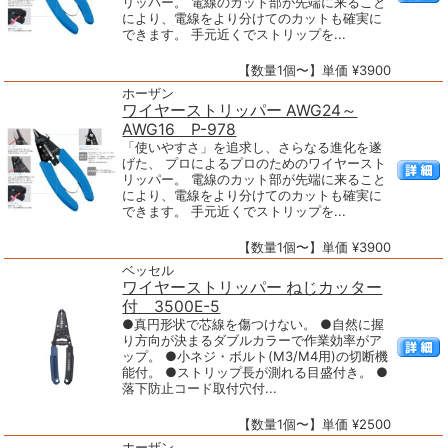
リッパー。 電線のカット部が先端に来ること
により、電線をより分けてのカットも確実に
できます。 手元近くでストリップを...
【数量1個〜】単価 ¥3900
ホーザン
ワイヤーストリッパー AWG24～
AWG16 P-978
「使いやすさ」を追求し、さらなる進化を遂
げた、 プロによるプロのためのワイヤースト
リッパー。 電線のカット部が先端に来ること
により、電線をより分けてのカットも確実に
できます。 手元近くでストリップを...
【数量1個〜】単価 ¥3900
ベッセル
ワイヤーストリッパー ねじカッター
付 3500E-5
●真円形状で芯線を傷つけない。 ●自然に握
り方向が決まるダブルカラーで作業効率がア
ップ。 ●小ネジ・ボルト(M3/M4用)の切断機
能付。 ●ストリップ長が測れる目盛付き。 ●
落下防止コード取付穴付...
【数量1個〜】単価 ¥2500
ホーザン