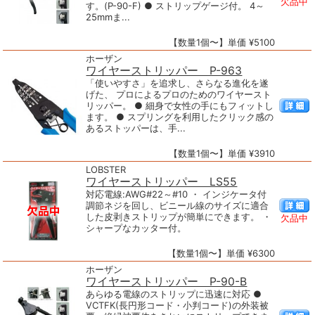
欠品中
す。(P-90-F) ● ストリップゲージ付。 4～
25mmま...
【数量1個〜】単価 ¥5100
ホーザン
ワイヤーストリッパー P-963
「使いやすさ」を追求し、さらなる進化を遂
げた、 プロによるプロのためのワイヤースト
リッパー。 ● 細身で女性の手にもフィットし
ます。 ● スプリングを利用したクリック感の
あるストッパーは、手...
【数量1個〜】単価 ¥3910
LOBSTER
ワイヤーストリッパー LS55
対応電線:AWG#22～#10 ・ インジケータ付
調節ネジを回し、ビニール線のサイズに適合
した皮剥きストリップが簡単にできます。 ・
欠品中
シャープなカッター付。
【数量1個〜】単価 ¥6300
ホーザン
ワイヤーストリッパー P-90-B
あらゆる電線のストリップに迅速に対応 ●
VCTFK(長円形コード・小判コード)の外装被