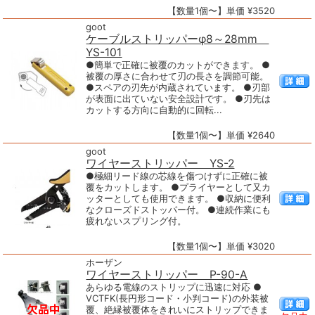
【数量1個〜】単価 ¥3520
goot
ケーブルストリッパーφ8～28mm
YS-101
●簡単で正確に被覆のカットができます。 ●
被覆の厚さに合わせて刃の長さを調節可能。
●スペアの刃先が内蔵されています。 ●刃部
が表面に出ていない安全設計です。 ●刃先は
カットする方向に自動的に回転...
【数量1個〜】単価 ¥2640
goot
ワイヤーストリッパー YS-2
●極細リード線の芯線を傷つけずに正確に被
覆をカットします。 ●プライヤーとして又カ
ッターとしても使用できます。 ●収納に便利
なクローズドストッパー付。 ●連続作業にも
疲れないスプリング付。
【数量1個〜】単価 ¥3020
ホーザン
ワイヤーストリッパー P-90-A
あらゆる電線のストリップに迅速に対応 ●
VCTFK(長円形コード・小判コード)の外装被
覆、絶縁被覆体をきれいにストリップできま