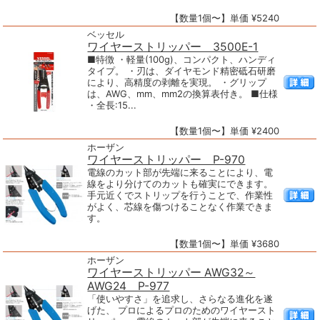
【数量1個〜】単価 ¥5240
ベッセル
ワイヤーストリッパー 3500E-1
■特徴 ・軽量(100g)、コンパクト、ハンディ
タイプ。 ・刃は、ダイヤモンド精密砥石研磨
により、高精度の剥離を実現。 ・グリップ
は、AWG、mm、mm2の換算表付き。 ■仕様
・全長:15...
【数量1個〜】単価 ¥2400
ホーザン
ワイヤーストリッパー P-970
電線のカット部が先端に来ることにより、電
線をより分けてのカットも確実にできます。
手元近くでストリップを行うことで、作業性
がよく、芯線を傷つけることなく作業できま
す。
【数量1個〜】単価 ¥3680
ホーザン
ワイヤーストリッパー AWG32～
AWG24 P-977
「使いやすさ」を追求し、さらなる進化を遂
げた、 プロによるプロのためのワイヤースト