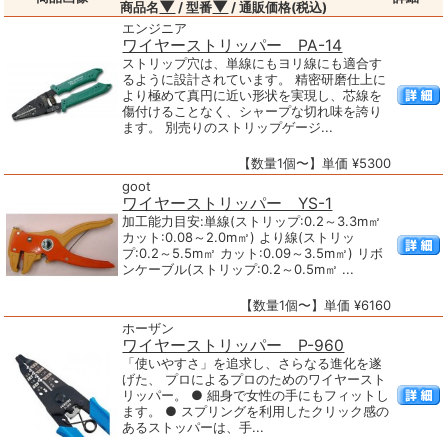
▼
▼
商品名
/ 型番
/ 通販価格(税込)
エンジニア
ワイヤーストリッパー PA-14
ストリップ穴は、単線にもヨリ線にも適合す
るように設計されています。 精密研磨仕上に
より極めて真円に近い形状を実現し、芯線を
傷付けることなく、シャープな切れ味を誇り
ます。 別売りのストリップゲージ...
【数量1個〜】単価 ¥5300
goot
ワイヤーストリッパー YS-1
加工能力目安:単線(ストリップ:0.2～3.3m㎡
カット:0.08～2.0m㎡) より線(ストリッ
プ:0.2～5.5m㎡ カット:0.09～3.5m㎡) リボ
ンケーブル(ストリップ:0.2～0.5m㎡ ...
【数量1個〜】単価 ¥6160
ホーザン
ワイヤーストリッパー P-960
「使いやすさ」を追求し、さらなる進化を遂
げた、 プロによるプロのためのワイヤースト
リッパー。 ● 細身で女性の手にもフィットし
ます。 ● スプリングを利用したクリック感の
あるストッパーは、手...