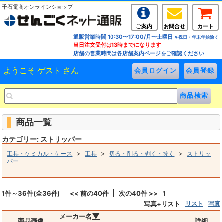
千石電商オンラインショップ
ご案内
お問合せ
カート
通販営業時間 10:30〜17:00/月〜土曜日
※祝日・年末年始除く
当日注文受付は13時までになります
店舗の営業時間は各店舗案内ページをご確認ください
ようこそ ゲスト さん
商品一覧
カテゴリー: ストリッパー
>
>
>
工具・ケミカル・ケース
工具
切る・削る・剥く・抜く
ストリッ
パー
1件～36件(全36件)
<< 前の40件
次の40件 >>
1
写真+リスト
リスト
写真
▼
メーカー名
商品画像
詳細