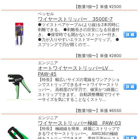
【数量1個〜】単価 ¥2500
ベッセル
ワイヤーストリッパー 3500E-7
●ツイストペアケーブル(より線)を2本同時に
剥離できる。 ●剥離長さの目安になる目盛付
き。 ●保管時でも開かないストッパー付き。
●力が入りやすいエラストマーグリップ。 ●
スプリングで刃が開くので...
【数量1個〜】単価 ¥2800
エンジニア
オートワイヤーストリッパーLV
PAW-45
【特長】 幅広いサイズの電線をワンアクショ
ンでストリップできるオートワイヤーストリ
ッパー。 高精度のV字刃で、確実かつ綺麗に
ストリップできます。 自動調整機能でワイヤ
ーサイズを気にすることなくストリ...
【数量1個〜】単価 ¥6550
エンジニア
ワイヤーストリッパー極細 PAW-03
【特長】 極細線を簡単、綺麗にストリップで
きるワイヤーストリッパー。 AWG36の極細
線をストリップできます。 電線正面からスト