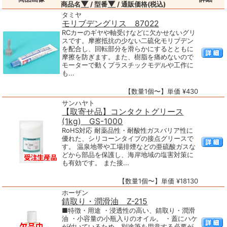
▼
▼
商品名
/ 型番
/ 通販価格(税込)
タミヤ
モリブデングリス 87022
RCカーのギヤや軸受けなどに欠かせないグリ
スです。摩擦抵抗の少ない二硫化モリブデン
を配合し、回転部分を滑らかにするとともに
摩擦を防ぎます。また、樹脂を痛めないので
モーターで動くプラスチックモデルや工作に
も...
【数量1個〜】単価 ¥430
サンハヤト
【取寄せ品】コンタクトグリース
(1kg) GS-1000
RoHS対応 耐薬品性・耐酸性ガスバリア性に
優れた、シリコーンタイプの接点グリースで
す。 温泉地帯や工場排煙などの亜硫酸ガスな
どから部品を保護し、海岸地域の塩害対策に
も有効です。 また接...
【数量1個〜】単価 ¥18130
ホーザン
錆取り・潤滑油 Z-215
■特徴・用途 ・浸透性の高い、錆取り・潤滑
油 ・小容量の小瓶入りのオイル。 ・蓋にハケ
が付いているため、別途筆を用意する必要が