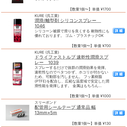
【数量1個〜】単価 ¥1700
KURE (呉工業)
潤滑/離型剤 シリコンスプレー
1046
シリコーン被膜で滑りを良くする 耐熱性にも
優れております。 ゴム・プラスチックOK
【数量1個〜】単価 ¥700
KURE (呉工業)
ドライファストルブ 速乾性潤滑スプ
レー 1039
スプレーするだけで抜群の潤滑効果を発揮。
速乾性なのでベタつかず、ホコリが付かない
ため、可動部を汚しません。 フッ素樹脂
(PTFE)を配合し、広範な温度域で安定した潤
滑性能を発揮します。 金属はもちろん...
【数量1個〜】単価 ¥1000
スリーボンド
配管用シールテープ 通常品 幅
13mm×5m
【数量1個〜】単価 ¥130