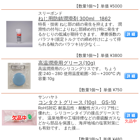
【数量1個〜】単価 ¥5000
スリーボンド
ねじ用防錆潤滑剤 300ml 1862
特長・技術 ねじ部の錆の発生を抑えます。 潤
滑性の付与によりねじ部締め付け時に発生す
るかじりの低減が期待できます。 摩擦係数の
バラツキ(規定トルクでの締め付けによって得
られる軸力のバラツキ)が少なく...
【数量1個〜】単価 ¥3800
高温潤滑用グリース(10g)
高温潤滑用のシリコングリスです。 ちょう
度:240～280 使用温度範囲:-30～+200℃ 内
容量:10g
【数量1個〜】単価 ¥750
サンハヤト
コンタクトグリース (10g) GS-10
RoHS対応 耐薬品性・耐酸性ガスバリア性に
優れた、シリコーンタイプの接点グリースで
す。 温泉地帯や工場排煙などの亜硫酸ガスな
欠品中
どから部品を保護し、海岸地域の塩害対策に
も有効です。 また接...
【数量1個〜】単価 ¥480