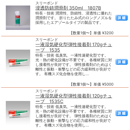
スリーボンド
浸透防錆潤滑剤 350ml 1807B
特長・技術 潤滑性、防錆性、浸透性に優れた
潤滑剤です。 折りたたみ式のロングノズルを
採用したエアゾールタイプの製品です。
【数量1個〜】単価 ¥3200
スリーボンド
一液湿気硬化型弾性接着剤 170gチュ
ーブ 1535
特長・技術 低臭気、一液性速硬化型です。
光・熱の硬化設備が不要です。 各種材質に対
し接着性が良好です。 弾性接着剤のためはく
離性と振動・衝撃などの応力緩和性が良好で
す。 有機スズ化合物を使用し...
【数量1個〜】単価 ¥5000
スリーボンド
一液湿気硬化型弾性接着剤 120gチュ
ーブ 1535C
特長・技術 低臭気、一液性速硬化型です。
光・熱の硬化設備が不要です。 各種材質に対
し接着性が良好です。 弾性接着剤のためはく
離性と振動・衝撃などの応力緩和性が良好で
す。 有機スズ化合物を使用し...