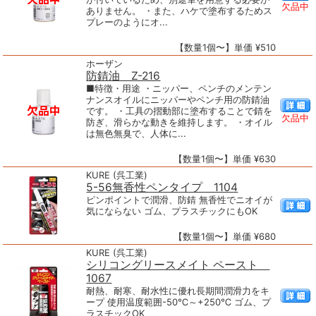
欠品中
ありません。 ・また、ハケで塗布するためス
プレーのようにオ...
【数量1個〜】単価 ¥510
ホーザン
防錆油 Z-216
■特徴・用途 ・ニッパー、ペンチのメンテン
ナンスオイルにニッパーやペンチ用の防錆油
です。 ・工具の摺動部に塗布することで錆を
欠品中
防ぎ、滑らかな動きを維持します。 ・オイル
は無色無臭で、人体に...
【数量1個〜】単価 ¥630
KURE (呉工業)
5-56無香性ペンタイプ 1104
ピンポイントで潤滑、防錆 無香性でニオイが
気にならない ゴム、プラスチックにもOK
【数量1個〜】単価 ¥680
KURE (呉工業)
シリコングリースメイト ペースト
1067
耐熱、耐寒、耐水性に優れ長期間潤滑力をキ
ープ 使用温度範囲-50℃～+250℃ ゴム、プ
ラスチックOK