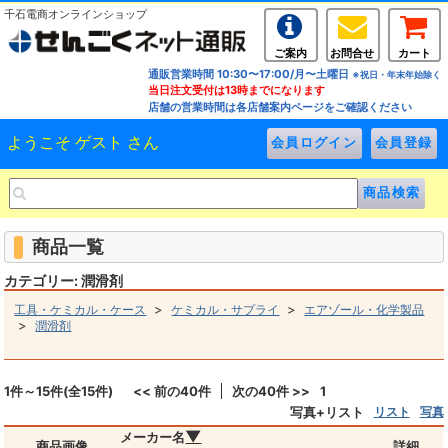
千石電商オンラインショップ
ご案内
お問合せ
カート
通販営業時間 10:30〜17:00/月〜土曜日
※祝日・年末年始除く
当日注文受付は13時までになります
店舗の営業時間は各店舗案内ページをご確認ください
ようこそ ゲスト さん
商品一覧
カテゴリー: 潤滑剤
>
>
工具・ケミカル・ケース
ケミカル・サプライ
エアゾール・化学製品
>
潤滑剤
1件～15件(全15件)
<< 前の40件
次の40件 >>
1
写真+リスト
リスト
写真
▼
メーカー名
商品画像
詳細