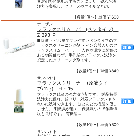
素溶剤を特殊配合することにより、優れた洗
浄力を実現し、グリースやオイルなどの...
【数量1個〜】単価 ¥1600
ホーザン
フラックスリムーバー(ペンタイプ)
Z-293-P
■特徴 ・小容量で使いやすいペンタイプのフ
ラックスクリーニング剤 ・ペン容器入りのフ
ラックスリムーバー。 ・人体や環境に影響の
ある物質使わず、手作業のフラックス洗浄を
想定したクリーニング剤です。 ...
【数量1個〜】単価 ¥840
サンハヤト
フラックスクリーナー (原液タイ
プ/12g) FL-L15
フラックス残渣の強力洗浄剤です。 製品特長
洗浄力に優れ、鉛フリー対応フラックスもき
れいに洗浄できます。 ほとんどの樹脂を侵し
ません。 刺激臭が無く、低臭気なので作業環
境も良好です。 有機溶...
【数量1個〜】単価 ¥800
サンハヤト