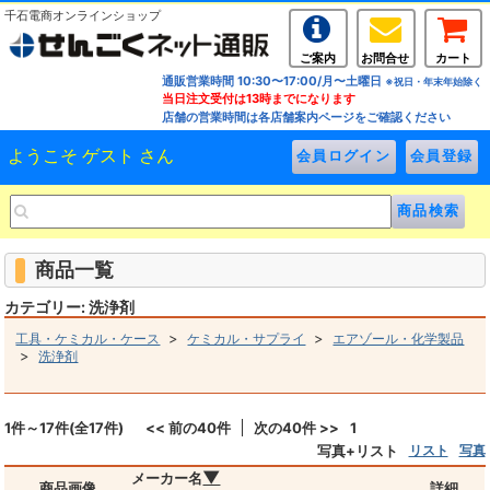
千石電商オンラインショップ
ご案内
お問合せ
カート
通販営業時間 10:30〜17:00/月〜土曜日
※祝日・年末年始除く
当日注文受付は13時までになります
店舗の営業時間は各店舗案内ページをご確認ください
ようこそ ゲスト さん
商品一覧
カテゴリー: 洗浄剤
>
>
工具・ケミカル・ケース
ケミカル・サプライ
エアゾール・化学製品
>
洗浄剤
1件～17件(全17件)
<< 前の40件
次の40件 >>
1
写真+リスト
リスト
写真
▼
メーカー名
商品画像
詳細