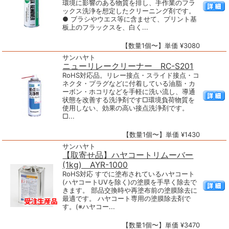
環境に影響のある物質を排し、手作業のフラ
ックス洗浄を想定したクリーニング剤です。
● ブラシやウエス等に含ませて、プリント基
板上のフラックスを、白く...
【数量1個〜】単価 ¥3080
サンハヤト
ニューリレークリーナー RC-S201
RoHS対応品。リレー接点・スライド接点・コ
ネクタ・プラグなどに付着している油脂・カ
ーボン・ホコリなどを手軽に洗い流し、導通
状態を改善する洗浄剤です□環境負荷物質を
使用しない、効果の高い接点洗浄剤です。
□...
【数量1個〜】単価 ¥1430
サンハヤト
【取寄せ品】ハヤコートリムーバー
(1kg) AYR-1000
RoHS対応 すでに塗布されているハヤコート
(ハヤコートUVを除く)の塗膜を手早く除去で
きます。 部品交換時や再塗布前の塗膜除去に
最適です。 ハヤコート専用の塗膜除去剤で
す。(※ハヤコー...
【数量1個〜】単価 ¥3470