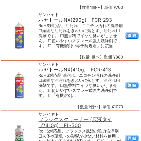
【数量1個〜】単価 ¥700
サンハヤト
ハヤトールNX(290g) FCR-293
RoHS対応品。油汚れ、ニコチン汚れの洗浄剤
□頑固な油汚れをきれいに落とす、油汚れ用
洗剤です。 □無香料でイヤな臭いがしませ
ん。 □使いやすいスプレー式強力洗浄剤で
す。 □「有機溶剤中毒予防規則」に該当...
【数量1個〜】単価 ¥880
サンハヤト
ハヤトールNX(410g) FCR-413
RoHS対応品 油汚れ、ニコチン汚れの洗浄剤
□頑固な油汚れをきれいに落とす、油汚れ用
洗剤です。 □無香料でイヤな臭いがしませ
ん。 □使いやすいスプレー式強力洗浄剤で
す。 □「有機溶剤...
【数量1個〜】単価 ¥1070
サンハヤト
フラックスクリーナー (原液タイ
プ/410g) FL-500
RoHS対応品。フラックス残渣の強力洗浄剤
□人体や環境への影響が少ない材料を使用し