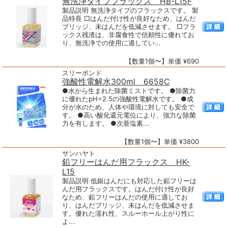
無洗浄タイプフラックス HB-L15F
製品説明 無洗浄タイプのフラックスです。 製
品特長 □はんだ付け性が良好なため、はんだ
ブリッジ、未はんだを低減させます。 □フラ
ックス残渣は、非腐食性で信頼性に優れてお
り、無洗浄での使用に適してい...
【数量1個〜】単価 ¥690
スリーボンド
強酸性電解水300ml 6658C
●水から生まれた除菌ミストです。 ●除菌力
に優れたpH=2.5の強酸性電解水です。 ●成
分が水のため、人体や環境に対しても安全で
す。 ●高い酸化還元電位により、強力な除菌
力を有します。 ●次亜塩素...
【数量1個〜】単価 ¥3800
サンハヤト
鉛フリーはんだ用フラックス HK-
L15
製品説明 低銀はんだにも対応した鉛フリーは
んだ用フラックスです。はんだ付け性が良好
なため、鉛フリーはんだの使用に適してお
り、はんだブリッジ、未はんだを低減させま
す。優れた濡れ性、スルーホール上がり性に
よ...