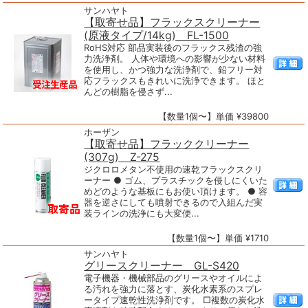
サンハヤト
【取寄せ品】フラックスクリーナー
(原液タイプ/14kg) FL-1500
RoHS対応 部品実装後のフラックス残渣の強
力洗浄剤。 人体や環境への影響が少ない材料
を使用し、かつ強力な洗浄剤で、鉛フリー対
応フラックスもきれいに洗浄できます。 ほと
んどの樹脂を侵さず...
【数量1個〜】単価 ¥39800
ホーザン
【取寄せ品】フラッククリーナー
(307g) Z-275
ジクロロメタン不使用の速乾フラックスクリ
ーナー ● ゴム、プラスチックを侵しにくいた
めどのような基板にもお使い頂けます。 ● 容
器を逆さにしても噴射できるので入組んだ実
装ラインの洗浄にも大変便...
【数量1個〜】単価 ¥1710
サンハヤト
グリースクリーナー GL-S420
電子機器・機械部品のグリースやオイルによ
る汚れを強力に落とす、炭化水素系のスプレ
ータイプ速乾性洗浄剤です。 □複数の炭化水