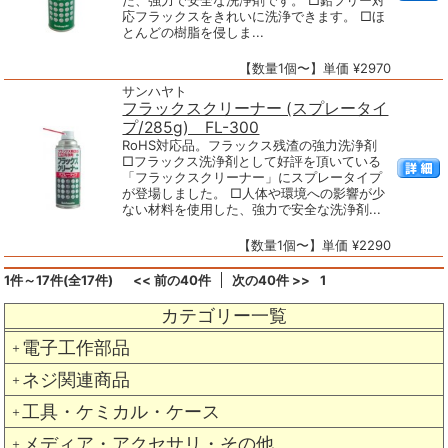
た、強力で安全な洗浄剤です。 □鉛フリー対
応フラックスをきれいに洗浄できます。 □ほ
とんどの樹脂を侵しま...
【数量1個〜】単価 ¥2970
サンハヤト
フラックスクリーナー (スプレータイ
プ/285g) FL-300
RoHS対応品。フラックス残渣の強力洗浄剤
□フラックス洗浄剤として好評を頂いている
「フラックスクリーナー」にスプレータイプ
が登場しました。 □人体や環境への影響が少
ない材料を使用した、強力で安全な洗浄剤...
【数量1個〜】単価 ¥2290
1件～17件(全17件)
<< 前の40件
次の40件 >>
1
カテゴリー一覧
電子工作部品
＋
ネジ関連商品
＋
工具・ケミカル・ケース
＋
メディア・アクセサリ・その他
＋