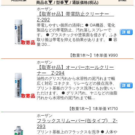
▼
▼
商品名
/ 型番
/ 通販価格(税込)
ホーザン
【取寄せ品】帯電防止クリーナー
Z-292
帯電しやすい個所の清掃に ● OA機器、電化
製品などの帯電防止、汚れ落しスプレーで
す。 ● プラスチックや塗装面を侵さず、ふき
取り後は帯電を抑える効果があります。 ■ 容
量:20...
【数量1本〜】1本単価 ¥990
ホーザン
【取寄せ品】オーバーホールクリー
ナー Z-294
油性のグリス汚れから水溶性の泥汚れまで幅
広く対応 コネクタ、リレーなどの接点洗浄、
プリント基板のフラックス洗浄にもお使いい
ただけます。 ● グリス汚れ、ヤニなどの油脂
汚れから水溶性の泥汚れまで幅...
【数量1本〜】1本単価 ¥1710
ホーザン
フラックスリムーバー(缶タイプ) Z-
293
プリント基板上のフラックスを洗浄 ● 人体や