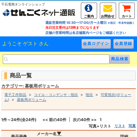
千石電商オンラインショップ
ご案内
お問合せ
カート
通販営業時間 10:30〜17:00/月〜土曜日
※祝日・年末年始除く
当日注文受付は13時までになります
店舗の営業時間は各店舗案内ページをご確認ください
ようこそ ゲスト さん
商品一覧
カテゴリー: 基板用ボリューム
>
>
>
電子工作部品
コイル・コンデンサ・抵抗
抵抗
可変抵抗(ボリュー
>
ム)
基板用ボリューム
1件～24件(全24件)
<< 前の40件
次の40件 >>
1
写真+リスト
リスト
写真
▼
メーカー名
商品画像
詳細