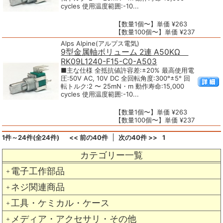
cycles 使用温度範囲:-10...
【数量1個〜】単価 ¥263
【数量100個〜】単価 ¥237
Alps Alpine(アルプス電気)
9型金属軸ボリューム 2連 A50KΩ
RK09L1240-F15-C0-A503
■主な仕様 全抵抗値許容差:±20% 最高使用電
圧:50V AC, 10V DC 全回転角度:300°±5° 回
転トルク:2 〜 25mN・m 動作寿命:15,000
cycles 使用温度範囲:-10...
【数量1個〜】単価 ¥263
【数量100個〜】単価 ¥237
1件～24件(全24件)
<< 前の40件
次の40件 >>
1
カテゴリー一覧
電子工作部品
＋
ネジ関連商品
＋
工具・ケミカル・ケース
＋
メディア・アクセサリ・その他
＋