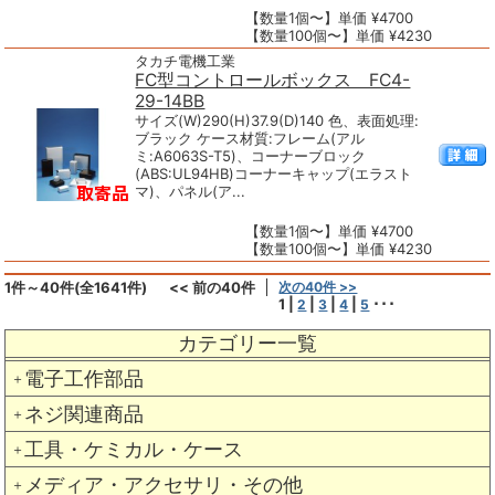
【数量1個〜】単価 ¥4700
【数量100個〜】単価 ¥4230
タカチ電機工業
FC型コントロールボックス FC4-
29-14BB
サイズ(W)290(H)37.9(D)140 色、表面処理:
ブラック ケース材質:フレーム(アル
ミ:A6063S-T5)、コーナーブロック
(ABS:UL94HB)コーナーキャップ(エラスト
マ)、パネル(ア...
【数量1個〜】単価 ¥4700
【数量100個〜】単価 ¥4230
1件～40件(全1641件)
<< 前の40件
次の40件 >>
1
|
|
|
|
･･･
2
3
4
5
カテゴリー一覧
電子工作部品
＋
ネジ関連商品
＋
工具・ケミカル・ケース
＋
メディア・アクセサリ・その他
＋