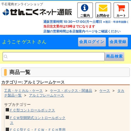
千石電商オンラインショップ
ご案内
お問合せ
カート
通販営業時間 10:30〜17:00/月〜土曜日
※祝日・年末年始除く
当日注文受付は13時までになります
店舗の営業時間は各店舗案内ページをご確認ください
ようこそ ゲスト さん
商品一覧
カテゴリー: アルミフレームケース
>
>
>
工具・ケミカル・ケース
ケース・ボックス・関連品
ケース
タカ
>
チ製品一覧
アルミフレームケース
サブカテゴリー
■
ＦＣ型コントロールボックス
■
ＦＣＷ型開閉式コントロールボック
ス
■
ＦＣＣ型ＦＣ・ＦＣＷ・ＦＣＨ専用