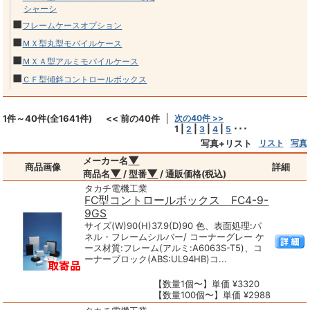
シャーシ
■
フレームケースオプション
■
ＭＸ型丸型モバイルケース
■
ＭＸＡ型アルミモバイルケース
■
ＣＦ型傾斜コントロールボックス
1件～40件(全1641件)
<< 前の40件
次の40件 >>
1
|
|
|
|
･･･
2
3
4
5
写真+リスト
リスト
写真
▼
メーカー名
商品画像
詳細
▼
▼
商品名
/ 型番
/ 通販価格(税込)
タカチ電機工業
FC型コントロールボックス FC4-9-
9GS
サイズ(W)90(H)37.9(D)90 色、表面処理:パ
ネル・フレームシルバー/ コーナーグレー ケ
ース材質:フレーム(アルミ:A6063S-T5)、コ
ーナーブロック(ABS:UL94HB)コ...
【数量1個〜】単価 ¥3320
【数量100個〜】単価 ¥2988