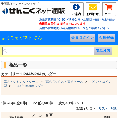
千石電商オンラインショップ
ご案内
お問合せ
カート
通販営業時間 10:30〜17:00/月〜土曜日
※祝日・年末年始除く
当日注文受付は13時までになります
店舗の営業時間は各店舗案内ページをご確認ください
ようこそ ゲスト さん
商品一覧
カテゴリー: LR44/SR44ホルダー
>
>
工具・ケミカル・ケース
電池ボックス・電池ケース
ボタン・コイン
>
型
LR44/SR44ホルダー
1件～6件(全6件)
<< 前の40件
次の40件 >>
1
写真+リスト
リスト
写真
▼
メーカー名
商品画像
詳細