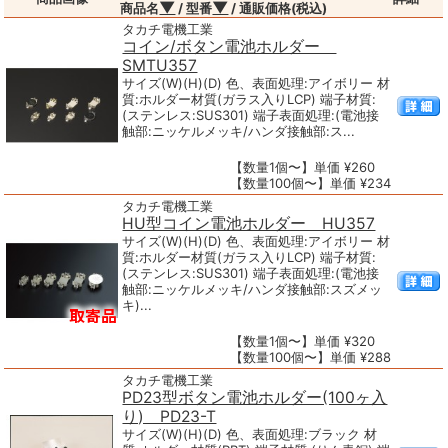
▼
▼
商品名
/ 型番
/ 通販価格(税込)
タカチ電機工業
コイン/ボタン電池ホルダー
SMTU357
サイズ(W)(H)(D) 色、表面処理:アイボリー 材
質:ホルダー材質(ガラス入りLCP) 端子材質:
(ステンレス:SUS301) 端子表面処理:(電池接
触部:ニッケルメッキ/ハンダ接触部:ス...
【数量1個〜】単価 ¥260
【数量100個〜】単価 ¥234
タカチ電機工業
HU型コイン電池ホルダー HU357
サイズ(W)(H)(D) 色、表面処理:アイボリー 材
質:ホルダー材質(ガラス入りLCP) 端子材質:
(ステンレス:SUS301) 端子表面処理:(電池接
触部:ニッケルメッキ/ハンダ接触部:スズメッ
キ)...
【数量1個〜】単価 ¥320
【数量100個〜】単価 ¥288
タカチ電機工業
PD23型ボタン電池ホルダー(100ヶ入
り) PD23-T
サイズ(W)(H)(D) 色、表面処理:ブラック 材