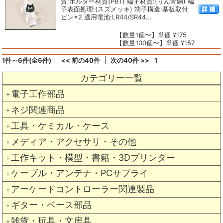
質:ホルダー材質(PBT) 端子材質:(りん青銅) 端
子表面処理:(スズメッキ) 端子構造:基板取付
ピン×2 適用電池:LR44/SR44...
【数量1個〜】単価 ¥175
【数量100個〜】単価 ¥157
1件～6件(全6件)
<< 前の40件
次の40件 >>
1
カテゴリー一覧
電子工作部品
＋
ネジ関連商品
＋
工具・ケミカル・ケース
＋
メディア・アクセサリ・その他
＋
工作キット・模型・書籍・3Dプリンター
＋
ケーブル・アンテナ・PCサプライ
＋
アーケードコントローラー関連製品
＋
ギター・ベース部品
＋
雑貨・玩具・文房具
＋