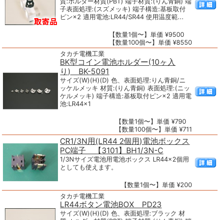
質:ホルダー材質(PBT) 端子材質:(りん青銅) 端
子表面処理:(スズメッキ) 端子構造:基板取付
ピン×2 適用電池:LR44/SR44 使用温度範...
【数量1個〜】単価 ¥9500
【数量100個〜】単価 ¥8550
タカチ電機工業
BK型コイン電池ホルダー(10ヶ入
り) BK-5091
サイズ(W)(H)(D) 色、表面処理:りん青銅/ニ
ッケルメッキ 材質:(りん青銅) 表面処理:(ニッ
ケルメッキ) 端子構造:基板取付ピン×2 適用電
池:LR44×1
【数量1個〜】単価 ¥790
【数量100個〜】単価 ¥711
CR1/3N用(LR44 2個用)電池ボックス
PC端子 【3101】BH1/3N-C
1/3Nサイズ電池用電池ボックス LR44×2個用
としても使えます。
【数量1個〜】単価 ¥200
タカチ電機工業
LR44ボタン電池BOX PD23
サイズ(W)(H)(D) 色、表面処理:ブラック 材