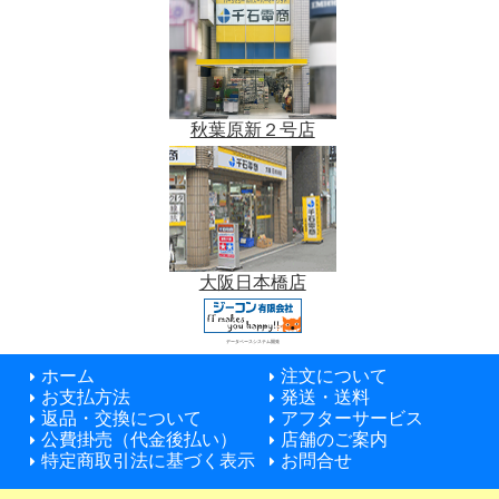
秋葉原新２号店
大阪日本橋店
データベースシステム開発
ホーム
注文について
お支払方法
発送・送料
返品・交換について
アフターサービス
公費掛売（代金後払い）
店舗のご案内
特定商取引法に基づく表示
お問合せ