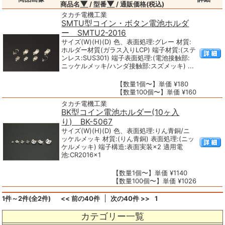
▼
▼
商品名
/ 型番
/ 通販価格(税込)
タカチ電機工業
SMTU型コイン・ボタン電池ホルダ
ー SMTU2-2016
サイズ(W)(H)(D) 色、表面処理:グレー 材質:
ホルダー材質(ガラス入りLCP) 端子材質:(ステ
ンレス:SUS301) 端子表面処理:(電池接触部:
ニッケルメッキ/ハンダ接触部:スズメッキ) ...
【数量1個〜】単価 ¥180
【数量100個〜】単価 ¥160
タカチ電機工業
BK型コイン電池ホルダー(10ヶ入
り) BK-5067
サイズ(W)(H)(D) 色、表面処理:りん青銅/ニ
ッケルメッキ 材質:(りん青銅) 表面処理:(ニッ
ケルメッキ) 端子構造:表面実装×2 適用電
池:CR2016×1
【数量1個〜】単価 ¥1140
【数量100個〜】単価 ¥1026
1件～2件(全2件)
<< 前の40件
次の40件 >>
1
カテゴリー一覧