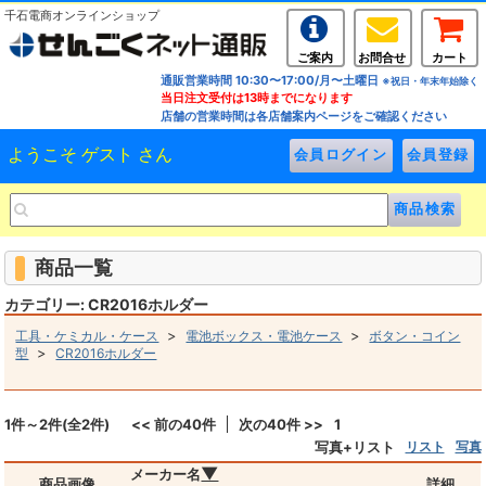
千石電商オンラインショップ
ご案内
お問合せ
カート
通販営業時間 10:30〜17:00/月〜土曜日
※祝日・年末年始除く
当日注文受付は13時までになります
店舗の営業時間は各店舗案内ページをご確認ください
ようこそ ゲスト さん
商品一覧
カテゴリー: CR2016ホルダー
>
>
工具・ケミカル・ケース
電池ボックス・電池ケース
ボタン・コイン
>
型
CR2016ホルダー
1件～2件(全2件)
<< 前の40件
次の40件 >>
1
写真+リスト
リスト
写真
▼
メーカー名
商品画像
詳細