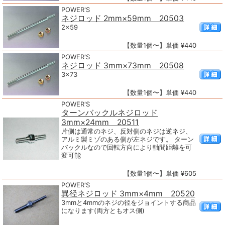
POWER'S
ネジロッド 2mm×59mm 20503
2×59
【数量1個〜】単価 ¥440
POWER'S
ネジロッド 3mm×73mm 20508
3×73
【数量1個〜】単価 ¥440
POWER'S
ターンバックルネジロッド
3mm×24mm 20511
片側は通常のネジ、反対側のネジは逆ネジ、
アルミ製ミゾのある側が左ネジです。 ターン
バックルなので回転方向により軸間距離を可
変可能
【数量1個〜】単価 ¥605
POWER'S
異径ネジロッド 3mm×4mm 20520
3mmと4mmのネジの径をジョイントする商品
になります(両方ともオス側)