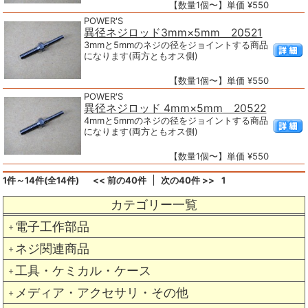
【数量1個〜】単価 ¥550
POWER'S
異径ネジロッド3mm×5mm 20521
3mmと5mmのネジの径をジョイントする商品
になります(両方ともオス側)
【数量1個〜】単価 ¥550
POWER'S
異径ネジロッド 4mm×5mm 20522
4mmと5mmのネジの径をジョイントする商品
になります(両方ともオス側)
【数量1個〜】単価 ¥550
1件～14件(全14件)
<< 前の40件
次の40件 >>
1
カテゴリー一覧
電子工作部品
＋
ネジ関連商品
＋
工具・ケミカル・ケース
＋
メディア・アクセサリ・その他
＋