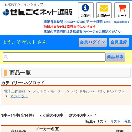
千石電商オンラインショップ
ご案内
お問合せ
カート
通販営業時間 10:30〜17:00/月〜土曜日
※祝日・年末年始除く
当日注文受付は13時までになります
店舗の営業時間は各店舗案内ページをご確認ください
ようこそ ゲスト さん
商品一覧
カテゴリー: ネジロッド
>
>
電子工作部品
メカトロ・モーター
ハンドル/レバー/ロッド/シャフト
>
ネジロッド
1件～14件(全14件)
<< 前の40件
次の40件 >>
1
写真+リスト
リスト
写真
▼
メーカー名
商品画像
詳細