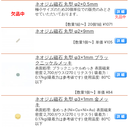
ネオジム磁石 丸型 φ2×0.5mm
極小サイズのため20個単位での販売のみとさ
せていただいております。
欠品中
【数量1組〜】20個1組 ¥1071
ネオジム磁石 丸型 φ2×9mm
【数量1個〜】単価 ¥105
ネオジム磁石 丸型 φ3×1mm ブラッ
クニッケルメッキ
表面処理: ブラックニッケルめっき 表面磁束
密度:2,700ガウス(270ミリテスラ) 吸着力 :
0.17kg(吸着力は参考値です) 使用温度: 80℃
以下
【数量1個〜】単価 ¥84
ネオジム磁石 丸型 φ3×1mm 金メッ
キ
表面処理: 金めっき(Ni+Cu+Ni+Au) 表面磁束
密度:2,700ガウス(270ミリテスラ) 吸着力 :
0.17kg(吸着力は参考値です) 使用温度: 80℃
以下