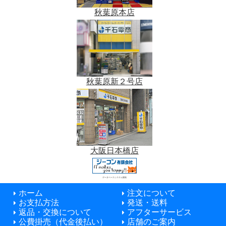
秋葉原本店
秋葉原新２号店
大阪日本橋店
データベースシステム開発
ホーム
注文について
お支払方法
発送・送料
返品・交換について
アフターサービス
公費掛売（代金後払い）
店舗のご案内