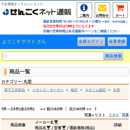
千石電商オンラインショップ
ご案内
お問合せ
カート
通販営業時間 10:30〜17:00/月〜土曜日
※祝日・年末年始除く
当日注文受付は13時までになります
店舗の営業時間は各店舗案内ページをご確認ください
ようこそ ゲスト さん
商品一覧
カテゴリー: 丸型
>
>
>
>
電子工作部品
メカトロ・モーター
磁石
ネオジム磁石
丸型
1件～23件(全23件)
<< 前の40件
次の40件 >>
1
写真+リスト
リスト
写真
▼
メーカー名
商品画像
詳細
▼
▼
商品名
/ 型番
/ 通販価格(税込)