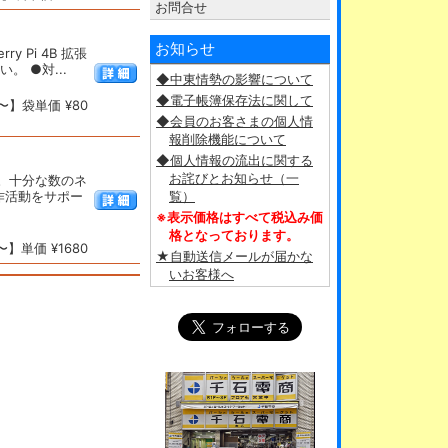
お問合せ
お知らせ
y Pi 4B 拡張
。 ●対...
◆中東情勢の影響について
◆電子帳簿保存法に関して
〜】袋単価 ¥80
◆会員のお客さまの個人情
報削除機能について
◆個人情報の流出に関する
お詫びとお知らせ（一
す。十分な数のネ
作活動をサポー
覧）
※表示価格はすべて税込み価
格となっております。
】単価 ¥1680
★自動送信メールが届かな
いお客様へ