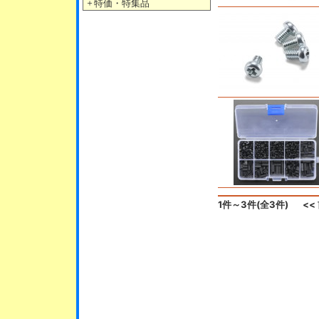
＋
特価・特集品
1件～3件(全3件)
<<