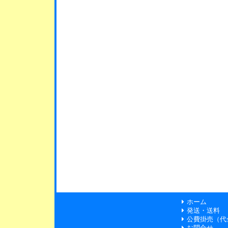
ホーム
発送・送料
公費掛売（代
お問合せ