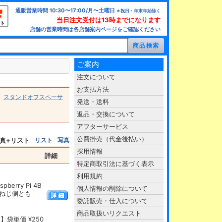
通販営業時間 10:30〜17:00/月〜土曜日
※祝日・年末年始除く
当日注文受付は13時までになります
ト
店舗の営業時間は各店舗案内ページをご確認ください
ご案内
注文について
お支払方法
>
スタンドオフスペーサ
発送・送料
返品・交換について
アフターサービス
公費掛売（代金後払い）
真+リスト
リスト
写真
採用情報
詳細
特定商取引法に基づく表示
利用規約
rry Pi 4B
個人情報の削除について
めねじ側とも
委託販売・仕入について
商品取扱いリクエスト
】袋単価 ¥250