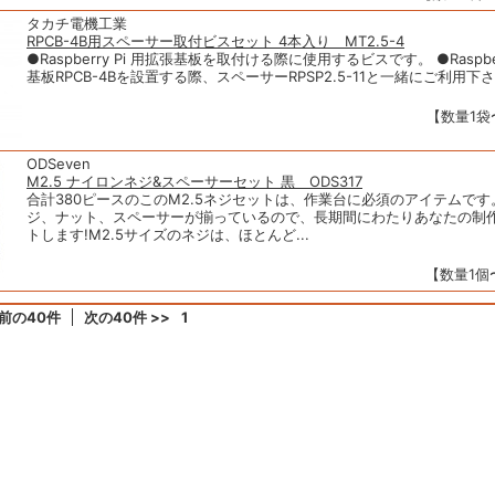
タカチ電機工業
RPCB-4B用スペーサー取付ビスセット 4本入り MT2.5-4
●Raspberry Pi 用拡張基板を取付ける際に使用するビスです。 ●Raspberr
基板RPCB-4Bを設置する際、スペーサーRPSP2.5-11と一緒にご利用下さい
【数量1袋
ODSeven
M2.5 ナイロンネジ&スペーサーセット 黒 ODS317
合計380ピースのこのM2.5ネジセットは、作業台に必須のアイテムで
ジ、ナット、スペーサーが揃っているので、長期間にわたりあなたの制
トします!M2.5サイズのネジは、ほとんど...
【数量1個〜
 前の40件
次の40件 >>
1