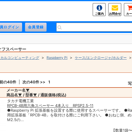
ご案内
お問合せ
カー
オフスペーサー
>
>
ジカルコンピューティング
Raspberry Pi
ケース/エンクロージャ/ホルダー
 前の40件
次の40件 >>
1
写
メーカー名
▼
商品名
▼
/ 型番
▼
/ 通販価格(税込)
タカチ電機工業
RPCB-4B用六角スペーサー 4本入り RPSP2.5-11
●Raspberry Pi 拡張基板を設置する際に使用するスペーサーです。 ●Raspbe
用拡張基板「RPCB-4B」を取付ける際にご利用下さい。 ●おねじ側、
M2.5の...
【数量1袋〜