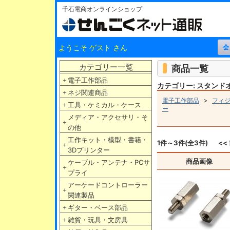
千石電商オンラインショップ
ようこそ ゲスト さん
カテゴリー一覧
商品一覧
＋
電子工作部品
カテゴリー: スタンド
＋
ネジ関連商品
>
電子工作部品
フィ
＋
工具・ケミカル・ケース
ー
メディア・アクセサリ・そ
＋
の他
工作キット・模型・書籍・
1件～3件(全3件)
<<
＋
3Dプリンター
商品画像
ケーブル・アンテナ・PCサ
＋
プライ
アーケードコントローラー
＋
関連製品
＋
ギター・ベース部品
＋
雑貨・玩具・文房具