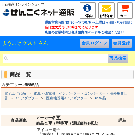
千石電商オンラインショップ
ご案内
お問合せ
カート
通販営業時間 10:30〜17:00/月〜土曜日
※祝日・年末年始除く
当日注文受付は13時までになります
店舗の営業時間は各店舗案内ページをご確認ください
ようこそ ゲスト さん
商品一覧
カテゴリー: 65W品
>
電子工作部品
電源・発電機・インバーター・コンバーター・海外用変圧
>
>
>
器
ACアダプター
医療機器用ACアダプター
65W品
▼
メーカー名
商品画像
詳細
▼
▼
商品名
/ 型番
/ 通販価格(税込)
アイコー電子
【取寄品】医療60601取得 スイッチ