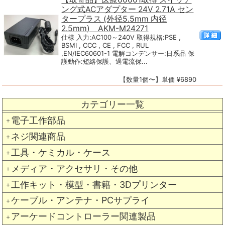
ング式ACアダプター 24V 2.71A セン
タープラス (外径5.5mm 内径
2.5mm) AKM-M24271
仕様 入力:AC100～240V 取得規格:PSE ,
BSMI , CCC , CE , FCC , RUL
,EN/IEC60601-1 電解コンデンサー:日系品 保
護動作:短絡保護、過電流保...
【数量1個〜】単価 ¥6890
カテゴリー一覧
電子工作部品
＋
ネジ関連商品
＋
工具・ケミカル・ケース
＋
メディア・アクセサリ・その他
＋
工作キット・模型・書籍・3Dプリンター
＋
ケーブル・アンテナ・PCサプライ
＋
アーケードコントローラー関連製品
＋