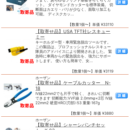
クまで、あらゆるプリント基板をらくらくカ
ット。 ダイヤモンドカッターを標準装備。 切
断面はカエリ・バリが少なく、面取り加工も
可能。 ディスクカッ...
【数量1個〜】単価 ¥33110
【取寄せ品】USA TFT社レスキュー
ミー
キーホルダー型・車用緊急脱出ツールです。
この製品は、プロフェッショナルレスキュー
隊員のアドバイスにより開発されました。 緊
急時に車両からの緊急脱出を、強力にサポー
トします。 使い方も簡単で、女...
【数量1個〜】単価 ¥3119
ホーザン
【取寄せ品】ケーブルカッター N-
18
IV線22mm2でも片手で軽く、 きれいに切断
できます 切断能力:VVF線 2.0mmφ×2芯 IV線
22mm2 硬度HRC(刃部):53 重量:167g
【数量1個〜】単価 ¥3880
ホーザン
【取寄せ品】シャーシパンチセッ