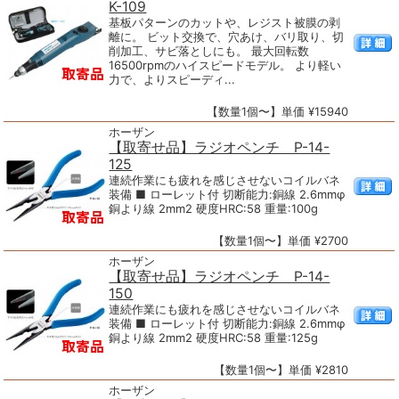
K-109
基板パターンのカットや、レジスト被膜の剥
離に。 ビット交換で、穴あけ、バリ取り、切
削加工、サビ落としにも。 最大回転数
16500rpmのハイスピードモデル。 より軽い
力で、よりスピーディ...
【数量1個〜】単価 ¥15940
ホーザン
【取寄せ品】ラジオペンチ P-14-
125
連続作業にも疲れを感じさせないコイルバネ
装備 ■ ローレット付 切断能力:銅線 2.6mmφ
銅より線 2mm2 硬度HRC:58 重量:100g
【数量1個〜】単価 ¥2700
ホーザン
【取寄せ品】ラジオペンチ P-14-
150
連続作業にも疲れを感じさせないコイルバネ
装備 ■ ローレット付 切断能力:銅線 2.6mmφ
銅より線 2mm2 硬度HRC:58 重量:125g
【数量1個〜】単価 ¥2810
ホーザン