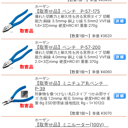
ホーザン
【取寄せ品】ペンチ P-57-175
優れた切断力と耐久性を誇る実用タイプ 切断
能力:銅線 3.5mmφ 銅より線 5.5mm2 VVF線
1.6×3芯mmφ 硬度HRC:61 重量:270g
【数量1個〜】単価 ¥3620
ホーザン
【取寄せ品】ペンチ P-57-200
優れた切断力と耐久性を誇る実用タイプ 切断
能力:銅線 4.0mmφ 銅より線 5.5mm2 VVF線
2.0×3芯mmφ 硬度HRC:61 重量:370g
【数量1個〜】単価 ¥4060
ホーザン
【取寄せ品】ミニチュア丸ペンチ
P-39
対象物を傷つけない丸口タイプ つかみ部サイ
ズ:先端 1.2mmφ 根元 5mmφ 硬度HRC:46 重
量:8g ESD管理値:接地抵抗 Rg＜1×1012Ω
【数量1個〜】単価 ¥3070
ホーザン
【取寄せ品】ミニルーター(100V)