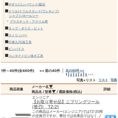
■
やすり/コンパウンド/砥石
■
ドリル/ドリルスタンド/フレキシブル
シャフト/ホールソー
・
プラスチック・アクリル用
■
タップ・ダイス・ビット
■
ストリッパー
■
IC挿入/引抜工具
■
ピンバイス
■
コンタクトピン抜き工具
1件～40件(全460件)
<< 前の40件
次の40件 >>
1
|
|
|
|
･･･
2
3
4
5
写真+リスト
リスト
写真
▼
メーカー名
商品画像
詳細
▼
商品名 / 型番
/ 通販価格(税込)
エンジニア
【お取り寄せ品】ニブリングツール
(替刃) TZ-21
この商品はメーカー(エンジニア)ではTZ-20用
の交換刃ですが、弊社では在庫品ではなく ノ