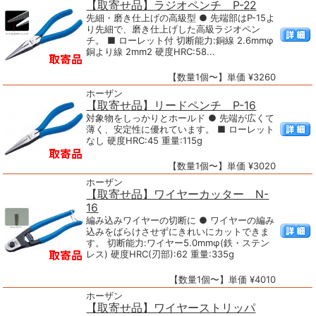
【取寄せ品】ラジオペンチ P-22
先細・磨き仕上げの高級型 ● 先端部はP-15よ
り先細で、磨き仕上げした高級ラジオペン
チ。 ■ ローレット付 切断能力:銅線 2.6mmφ
銅より線 2mm2 硬度HRC:58...
【数量1個〜】単価 ¥3260
ホーザン
【取寄せ品】リードペンチ P-16
対象物をしっかりとホールド ● 先端が広くて
薄く、安定性に優れています。 ■ ローレット
なし 硬度HRC:45 重量:115g
【数量1個〜】単価 ¥3020
ホーザン
【取寄せ品】ワイヤーカッター N-
16
編み込みワイヤーの切断に ● ワイヤーの編み
込みをばらけさせずにきれいにカットできま
す。 切断能力:ワイヤー5.0mmφ(鉄・ステン
レス) 硬度HRC(刃部):62 重量:335g
【数量1個〜】単価 ¥4010
ホーザン
【取寄せ品】ワイヤーストリッパ