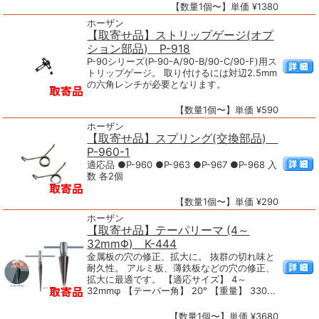
【数量1個〜】単価 ¥1380
ホーザン
【取寄せ品】ストリップゲージ(オプ
ション部品) P-918
P-90シリーズ(P-90-A/90-B/90-C/90-F)用ス
トリップゲージ。 取り付けるには対辺2.5mm
の六角レンチが必要となります。
【数量1個〜】単価 ¥590
ホーザン
【取寄せ品】スプリング(交換部品)
P-960-1
適応品 ●P-960 ●P-963 ●P-967 ●P-968 入
数 各2個
【数量1個〜】単価 ¥290
ホーザン
【取寄せ品】テーパリーマ (4～
32mmΦ) K-444
金属板の穴の修正、拡大に。 抜群の切れ味と
耐久性。 アルミ板、薄鉄板などの穴の修正、
拡大に最適です。 【適応サイズ】 4～
32mmφ 【テーパー角】 20° 【重量】 330...
【数量1個〜】単価 ¥3680