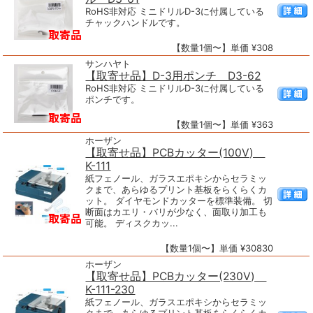
RoHS非対応 ミニドリルD-3に付属している
チャックハンドルです。
【数量1個〜】単価 ¥308
サンハヤト
【取寄せ品】D-3用ポンチ D3-62
RoHS非対応 ミニドリルD-3に付属している
ポンチです。
【数量1個〜】単価 ¥363
ホーザン
【取寄せ品】PCBカッター(100V)
K-111
紙フェノール、ガラスエポキシからセラミッ
クまで、あらゆるプリント基板をらくらくカ
ット。 ダイヤモンドカッターを標準装備。 切
断面はカエリ・バリが少なく、面取り加工も
可能。 ディスクカッ...
【数量1個〜】単価 ¥30830
ホーザン
【取寄せ品】PCBカッター(230V)
K-111-230
紙フェノール、ガラスエポキシからセラミッ