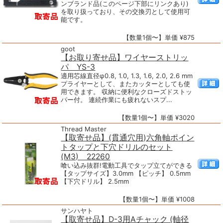
ンブランド品(このページ下部にリンクあり)
を取り扱っており、その交換刃として使用可
能です。
【数量1個〜】単価 ¥875
goot
【お取り寄せ品】ワイヤーストリッ
パ YS-3
適用芯線直径φ0.8, 1.0, 1.3, 1.6, 2.0, 2.6 mm
プライヤーとして、またカッターとしても使
用できます。 収納に便利なクローズドストッ
パー付。 連続作業にも疲れないスプ...
【数量1個〜】単価 ¥3020
Thread Master
【取寄せ品】(貫通穴用)六角軸ポイン
トタップと下穴ドリルのセット
(M3) 22260
喰い込み抜群!電動工具でタップ立てができる
【タップサイズ】3.0mm 【ピッチ】 0.5mm
【下穴ドリル】 2.5mm
【数量1個〜】単価 ¥1008
サンハヤト
【取寄せ品】D-3用Aチャック (軸径