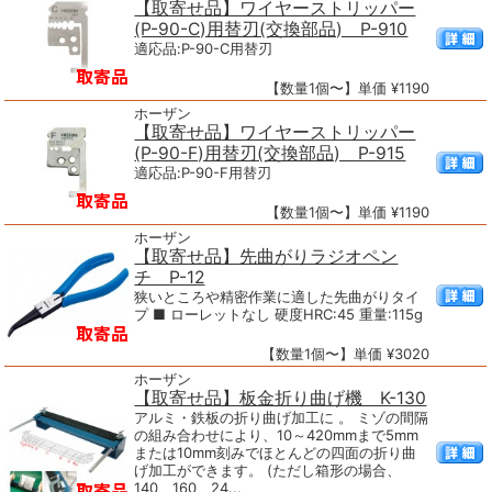
【取寄せ品】ワイヤーストリッパー
(P-90-C)用替刃(交換部品) P-910
適応品:P-90-C用替刃
【数量1個〜】単価 ¥1190
ホーザン
【取寄せ品】ワイヤーストリッパー
(P-90-F)用替刃(交換部品) P-915
適応品:P-90-F用替刃
【数量1個〜】単価 ¥1190
ホーザン
【取寄せ品】先曲がりラジオペン
チ P-12
狭いところや精密作業に適した先曲がりタイ
プ ■ ローレットなし 硬度HRC:45 重量:115g
【数量1個〜】単価 ¥3020
ホーザン
【取寄せ品】板金折り曲げ機 K-130
アルミ・鉄板の折り曲げ加工に 。 ミゾの間隔
の組み合わせにより、10～420mmまで5mm
または10mm刻みでほとんどの四面の折り曲
げ加工ができます。 (ただし箱形の場合、
140、160、24...