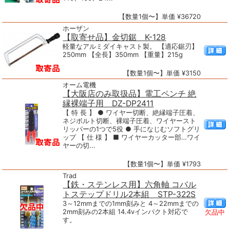
【数量1個〜】単価 ¥36720
ホーザン
【取寄せ品】金切鋸 K-128
軽量なアルミダイキャスト製。 【適応鋸刃】
250mm 【全長】350mm 【重量】215g
【数量1個〜】単価 ¥3150
オーム電機
【大阪店のみ取扱品】電工ペンチ 絶
縁裸端子用 DZ-DP2411
【 特 長 】 ● ワイヤー切断、絶縁端子圧着、
ネジボルト切断、裸端子圧着、ワイヤースト
リッパーの1つで5役 ● 手になじむソフトグリ
ップ 【 仕 様 】 ■ ワイヤーカッター部…ワイ
ヤーの切...
【数量1個〜】単価 ¥1793
Trad
【鉄・ステンレス用】六角軸 コバル
トステップドリル2本組 STP-322S
3～12mmまでの1mm刻みと 4～22mmまでの
2mm刻みの2本組 14.4vインパクト対応で
欠品中
す。