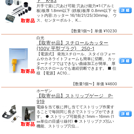
ト K-83
片手で楽に穴あけ可能 穴あけ能力※1:(アルミ
板)板厚 1.8mm以下 (鉄板)板厚 0.8mm以下 セ
ット内容:カッター 16/18/21/25/30mmφ、 ウ
ス、センターボルト、K...
【数量1個〜】単価 ¥10230
白光
【取寄せ品】スチロールカッター
(100V 平型プラグ) 250-1
【電源式】 発泡スチロール、スタイロフォー
ムやカネライトフォームも簡単に切断。 カッ
ターナイフではできない曲線加工が簡単。 厚
手のスチロールでも連続切断できます。 ■ 仕
様 【電源】AC10...
【数量1個〜】単価 ¥4600
ホーザン
【取寄せ品】ストリップゲージ P-
919
電線を当て板に押し当ててストリップ作業す
ることで毎回同じ長さでストリップができま
す。 ● ストリップ可能長さ:1mm～16mm (1
㎜単位の目盛り線付) ● ストリップクズ払い
機能、ストリップ穴位...