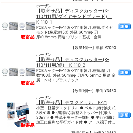
ホーザン
【取寄せ品】ディスクカッター(K-
110/111用/ダイヤモンドブレード)
K-110-1
PCBカッターK-110/K-111用替刃 種類:ダイヤ
モンド(粒度:#150) 外径:60mmφ 刃
厚:0.8mmφ 用途:プリント基板・金属
【数量1個〜】単価 ¥7090
ホーザン
【取寄せ品】ディスクカッター(K-
110/111用/鋸) K-110-2
PCBカッターK-110/K-111用替刃 種類:鋸 刃
数:100山 外径:50mmφ 刃厚:0.5mmφ 用途:金
属・木材・プラスチック
【数量1個〜】単価 ¥3450
ホーザン
【取寄せ品】デスクドリル K-21
小型・軽量デスクドリル ● ベルト掛け換え式
3段変速 ● 切削深さ調整ストッパー付(最大
30mm) ● 整流子モーター採用 ● 平行穴開け
加工に便利な平行ガイド付 ● アース端子付...
【数量1個〜】単価 ¥43450