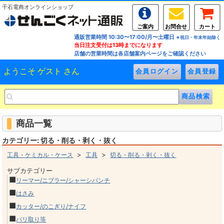
千石電商オンラインショップ
ご案内
お問合せ
カート
通販営業時間 10:30〜17:00/月〜土曜日
※祝日・年末年始除く
当日注文受付は13時までになります
店舗の営業時間は各店舗案内ページをご確認ください
ようこそ ゲスト さん
商品一覧
カテゴリー: 切る・削る・剥く・抜く
>
>
工具・ケミカル・ケース
工具
切る・削る・剥く・抜く
サブカテゴリー
■
リーマー/ニブラー/シャーシパンチ
■
はさみ
■
カッター/のこぎり/ナイフ
■
バリ取り等