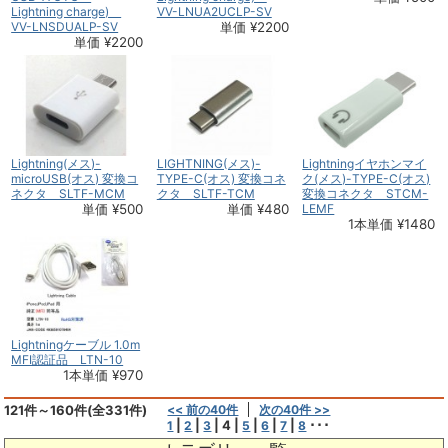
Lightning charge)
VV-LNUA2UCLP-SV
VV-LNSDUALP-SV
単価 ¥2200
単価 ¥2200
Lightning(メス)-
LIGHTNING(メス)-
Lightningイヤホンマイ
microUSB(オス) 変換コ
TYPE-C(オス) 変換コネ
ク(メス)-TYPE-C(オス)
ネクタ SLTF-MCM
クタ SLTF-TCM
変換コネクタ STCM-
単価 ¥500
単価 ¥480
LEMF
1本単価 ¥1480
Lightningケーブル 1.0m
MFI認証品 LTN-10
1本単価 ¥970
121件～160件(全331件)
<< 前の40件
次の40件 >>
|
|
|
4
|
|
|
|
･･･
1
2
3
5
6
7
8