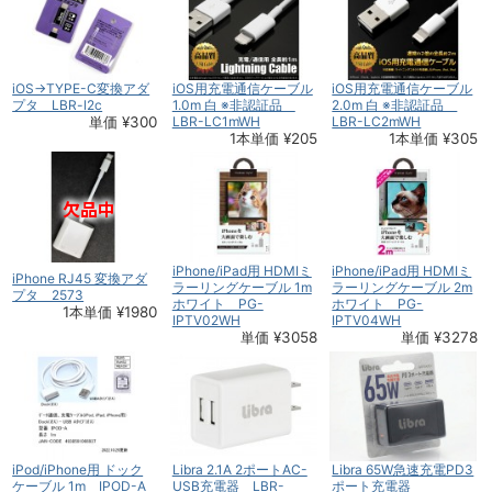
iOS→TYPE-C変換アダ
iOS用充電通信ケーブル
iOS用充電通信ケーブル
プタ LBR-l2c
1.0m 白 ※非認証品
2.0m 白 ※非認証品
単価 ¥300
LBR-LC1mWH
LBR-LC2mWH
1本単価 ¥205
1本単価 ¥305
iPhone/iPad用 HDMIミ
iPhone/iPad用 HDMIミ
iPhone RJ45 変換アダ
ラーリングケーブル 1m
ラーリングケーブル 2m
プタ 2573
ホワイト PG-
ホワイト PG-
1本単価 ¥1980
IPTV02WH
IPTV04WH
単価 ¥3058
単価 ¥3278
iPod/iPhone用 ドック
Libra 2.1A 2ポートAC-
Libra 65W急速充電PD3
ケーブル 1m IPOD-A
USB充電器 LBR-
ポート充電器