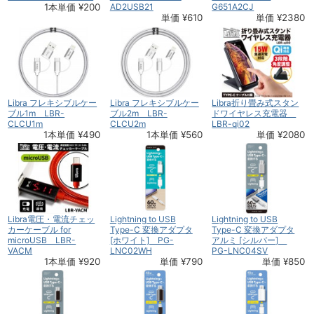
1本単価 ¥200
AD2USB21
G651A2CJ
単価 ¥610
単価 ¥2380
Libra フレキシブルケー
Libra フレキシブルケー
Libra折り畳み式スタン
ブル1m LBR-
ブル2m LBR-
ドワイヤレス充電器
CLCU1m
CLCU2m
LBR-qi02
1本単価 ¥490
1本単価 ¥560
単価 ¥2080
Libra電圧・電流チェッ
Lightning to USB
Lightning to USB
カーケーブル for
Type-C 変換アダプタ
Type-C 変換アダプタ
microUSB LBR-
[ホワイト] PG-
アルミ [シルバー]
VACM
LNC02WH
PG-LNC04SV
1本単価 ¥920
単価 ¥790
単価 ¥850