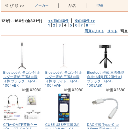
並 び 順 >>
メーカー
|
品名
|
型番
121件～160件(全331件)
<< 前の40件
次の40件 >>
|
|
|
4
|
|
|
|
･･･
1
2
3
5
6
7
8
写真+リスト
リスト
写真
Bluetoothリモコン付 ホ
Bluetoothリモコン付 ホ
Bluetooth搭載 三脚機能
ルダー収納 三脚&自撮
ルダー収納 三脚&自撮
自撮り棒(LED2個付き)
り棒 ブラック QZA-
り棒 ホワイト QZA-
ブラック QZA-
1004ABK
1004AWH
1005ABK
単価 ¥2980
単価 ¥2980
単価 ¥2680
CTIA-OMTP変換ケー
CUBE USB充電器 2ポ
DAC搭載 Type-C to
ブル CT-OM015
ート 12W ホワイト
3.5mm 変換ケーブル