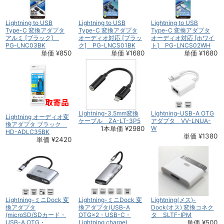
Lightning to USB
Lightning to USB
Lightning to USB
Type-C 変換アダプタ
Type-C 変換アダプタ
Type-C 変換アダプタ
アルミ [ブラック]
オーディオ対応 [ブラッ
オーディオ対応 [ホワイ
PG-LNC03BK
ク] PG-LNCS01BK
ト] PG-LNCS02WH
単価 ¥850
単価 ¥1680
単価 ¥1680
Lightning-3.5mm変換
Lightning-USB-A OTG
Lightning オーディオ変
ケーブル ZA-LT-3P5
アダプタ VV-LNUA-
換アダプタ ブラック
1本単価 ¥2980
W
HD-ADLC35BK
単価 ¥1380
単価 ¥2420
Lightning-ミニDock 変
Lightning-ミニDock 変
Lightning(メス)-
換アダプタ
換アダプタ(USB-A
Dock(オス) 変換コネク
(microSD/SDカード・
OTG×2・USB-C・
タ SLTF-IPM
USB-A OTG・
Lightning charge)
単価 ¥500