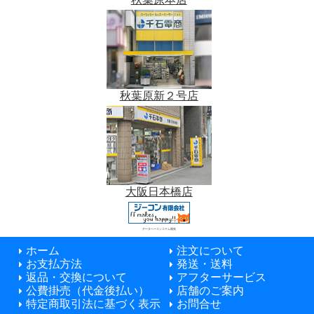
秋葉原新２号店
大阪日本橋店
データベースシステム開発
ホーム
注文について
お支払方法
発送・送料
返品・交換について
アフターサービス
公費掛売（代金後払い）
店舗のご案内
特定商取引法に基づく表示
お問合せ