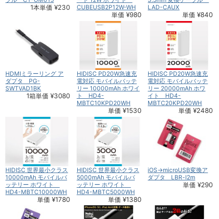
1本単価 ¥230
CUBEUSB2P12W-WH
LAD-CAUX
単価 ¥980
単価 ¥840
HDMIミラーリング ア
HIDISC PD20W急速充
HIDISC PD20W急速充
ダプタ PG-
電対応 モバイルバッテ
電対応 モバイルバッテ
SWTVAD1BK
リー 10000mAh ホワイ
リー 20000mAh ホワ
1箱単価 ¥3080
ト HD4-
イト HD4-
MBTC10KPD20WH
MBTC20KPD20WH
単価 ¥1530
単価 ¥2480
HIDISC 世界最小クラス
HIDISC 世界最小クラス
iOS→microUSB変換ア
10000mAh モバイルバ
5000mAh モバイルバ
ダプタ LBR-l2m
ッテリー ホワイト
ッテリー ホワイト
単価 ¥290
HD4-MBTC10000WH
HD4-MBTC5000WH
単価 ¥1780
単価 ¥1380