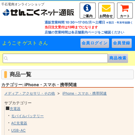
千石電商オンラインショップ
ご案内
お問合せ
カート
通販営業時間 10:30〜17:00/月〜土曜日
※祝日・年末年始除く
当日注文受付は13時までになります
店舗の営業時間は各店舗案内ページをご確認ください
ようこそ ゲスト さん
商品一覧
カテゴリー: iPhone・スマホ・携帯関連
>
メディア・アクセサリ・その他
iPhone・スマホ・携帯関連
サブカテゴリー
■
充電器
・
モバイルバッテリー
・
AC充電器
・
USB-AC