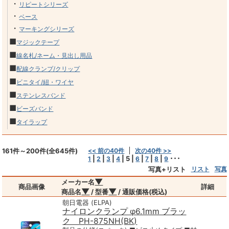
・
リピートシリーズ
・
ベース
・
マーキングシリーズ
■
マジックテープ
■
線名札/ネーム・見出し用品
■
配線クランプ/クリップ
■
ビニタイ/紐・ワイヤ
■
ステンレスバンド
■
ビーズバンド
■
タイラップ
161件～200件(全645件)
<< 前の40件
次の40件 >>
|
|
|
|
5
|
|
|
|
･･･
1
2
3
4
6
7
8
9
写真+リスト
リスト
写真
▼
メーカー名
商品画像
詳細
▼
▼
商品名
/ 型番
/ 通販価格(税込)
朝日電器 (ELPA)
ナイロンクランプ φ6.1mm ブラッ
ク PH-875NH(BK)