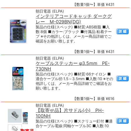
【数量1個〜】単価 ¥431
朝日電器 (ELPA)
インテリアコードキャッチ ダークグ
レー M-029BN(DG)
製品の仕様(スペック) ■材質:ABS樹脂 ■入
数:8個 ■カラー:ブラック ■付属品:粘着テー
プ ※その他詳しくは、メーカー商品詳細でご
確認をお願い致します。
【数量1個〜】単価 ¥431
朝日電器 (ELPA)
ケーブルステッカー φ3.5mm PE-
730NH
製品の仕様(スペック) ■材質:66ナイロン ■
適合ケーブル径:1.5～3.5mm ■入数:10 ※その
他詳しくは、メーカー商品詳細でご確認をお
願い致します。
【数量1個〜】単価 ¥616
朝日電器 (ELPA)
【取寄せ品】片サドル(小) PH-
100NH
製品の仕様(スペック) ■スクリュー釘付 ■適
合ケーブル電線:同軸ケーブル3C ■入数:10