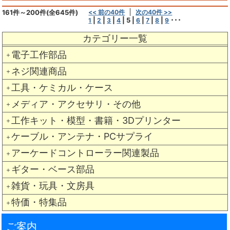
161件～200件(全645件)
<< 前の40件
次の40件 >>
|
|
|
|
5
|
|
|
|
･･･
1
2
3
4
6
7
8
9
カテゴリー一覧
電子工作部品
＋
ネジ関連商品
＋
工具・ケミカル・ケース
＋
メディア・アクセサリ・その他
＋
工作キット・模型・書籍・3Dプリンター
＋
ケーブル・アンテナ・PCサプライ
＋
アーケードコントローラー関連製品
＋
ギター・ベース部品
＋
雑貨・玩具・文房具
＋
特価・特集品
＋
ご案内