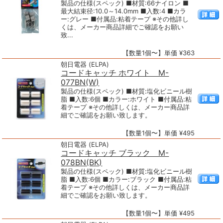
製品の仕様(スペック) ■材質:66ナイロン ■
最大結束径:10.0～14.0mm ■入数:4 ■カラ
ー:グレー ■付属品:粘着テープ ※その他詳し
くは、メーカー商品詳細でご確認をお願い
致...
【数量1個〜】単価 ¥363
朝日電器 (ELPA)
コードキャッチ ホワイト M-
077BN(W)
製品の仕様(スペック) ■材質:塩化ビニール樹
脂 ■入数:6個 ■カラー:ホワイト ■付属品:粘
着テープ ※その他詳しくは、メーカー商品詳
細でご確認をお願い致します。
【数量1個〜】単価 ¥495
朝日電器 (ELPA)
コードキャッチ ブラック M-
078BN(BK)
製品の仕様(スペック) ■材質:塩化ビニール樹
脂 ■入数:6個 ■カラー:ブラック ■付属品:粘
着テープ ※その他詳しくは、メーカー商品詳
細でご確認をお願い致します。
【数量1個〜】単価 ¥495