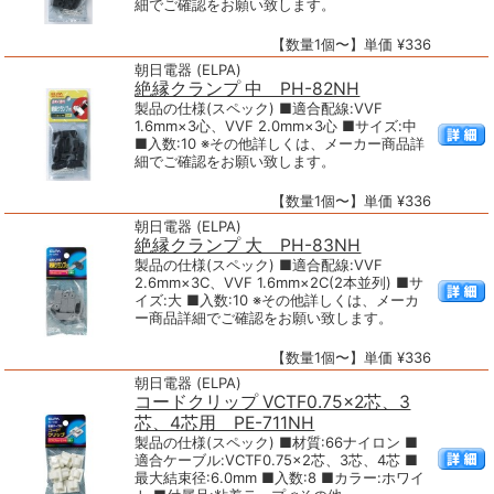
細でご確認をお願い致します。
【数量1個〜】単価 ¥336
朝日電器 (ELPA)
絶縁クランプ 中 PH-82NH
製品の仕様(スペック) ■適合配線:VVF
1.6mm×3心、VVF 2.0mm×3心 ■サイズ:中
■入数:10 ※その他詳しくは、メーカー商品詳
細でご確認をお願い致します。
【数量1個〜】単価 ¥336
朝日電器 (ELPA)
絶縁クランプ 大 PH-83NH
製品の仕様(スペック) ■適合配線:VVF
2.6mm×3C、VVF 1.6mm×2C(2本並列) ■サ
イズ:大 ■入数:10 ※その他詳しくは、メーカ
ー商品詳細でご確認をお願い致します。
【数量1個〜】単価 ¥336
朝日電器 (ELPA)
コードクリップ VCTF0.75×2芯、3
芯、4芯用 PE-711NH
製品の仕様(スペック) ■材質:66ナイロン ■
適合ケーブル:VCTF0.75×2芯、3芯、4芯 ■
最大結束径:6.0mm ■入数:8 ■カラー:ホワイ