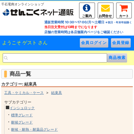
千石電商オンラインショップ
ご案内
お問合せ
カート
通販営業時間 10:30〜17:00/月〜土曜日
※祝日・年末年始除く
当日注文受付は13時までになります
店舗の営業時間は各店舗案内ページをご確認ください
ようこそ ゲスト さん
商品一覧
カテゴリー: 結束具
>
工具・ケミカル・ケース
結束具
サブカテゴリー
■
インシュロック
・
標準グレード
・
耐候グレード
・
耐候・耐熱・耐薬品グレード