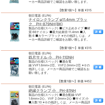
ーカー商品詳細でご確認をお願い致します。
【数量1個〜】単価 ¥315
朝日電器 (ELPA)
ナイロンクランプ φ11.4mm ブラッ
ク PH-879NH(BK)
製品の仕様(スペック) ■ビス止めタイプ ■材
質:66ナイロン ■最大結束径:11.4mm ■入
数:6 ■カラー:ブラック ※その他詳しくは、メ
ーカー商品詳細でご確認をお願い致します。
【数量1個〜】単価 ¥315
朝日電器 (ELPA)
鉄片サドル 小 PH-110NH
製品の仕様(スペック) ■適合電
線:VVF1.6mm×2芯、VVF2.0mm×2芯 ※その
他詳しくは、メーカー商品詳細でご確認をお
願い致します。
【数量1個〜】単価 ¥452
朝日電器 (ELPA)
絶縁クランプ 小 PH-81NH
製品の仕様(スペック) ■適合配線:VVF
1.6mm×2心、VVF 2.0mm×2心 ■サイズ:小
■入数:10 ※その他詳しくは、メーカー商品詳