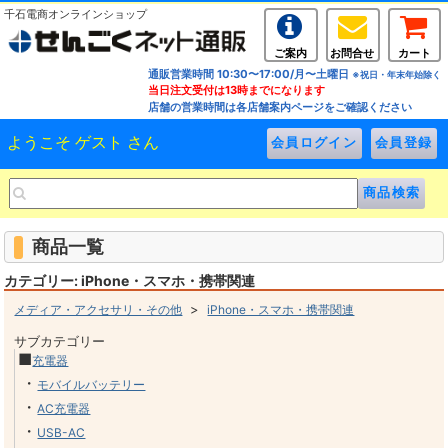
千石電商オンラインショップ
ご案内
お問合せ
カート
通販営業時間 10:30〜17:00/月〜土曜日
※祝日・年末年始除く
当日注文受付は13時までになります
店舗の営業時間は各店舗案内ページをご確認ください
ようこそ ゲスト さん
商品一覧
カテゴリー: iPhone・スマホ・携帯関連
>
メディア・アクセサリ・その他
iPhone・スマホ・携帯関連
サブカテゴリー
■
充電器
・
モバイルバッテリー
・
AC充電器
・
USB-AC