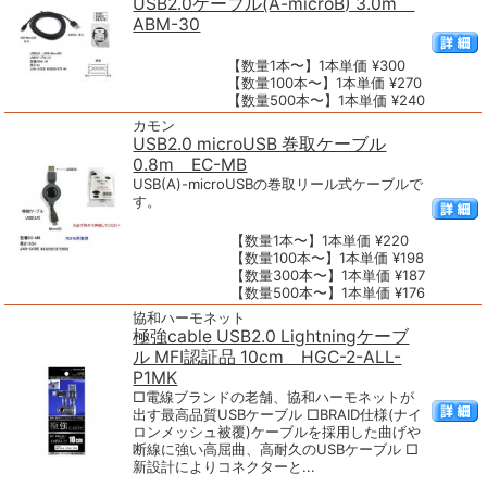
USB2.0ケーブル(A-microB) 3.0m
ABM-30
【数量1本〜】1本単価 ¥300
【数量100本〜】1本単価 ¥270
【数量500本〜】1本単価 ¥240
カモン
USB2.0 microUSB 巻取ケーブル
0.8m EC-MB
USB(A)-microUSBの巻取リール式ケーブルで
す。
【数量1本〜】1本単価 ¥220
【数量100本〜】1本単価 ¥198
【数量300本〜】1本単価 ¥187
【数量500本〜】1本単価 ¥176
協和ハーモネット
極強cable USB2.0 Lightningケーブ
ル MFI認証品 10cm HGC-2-ALL-
P1MK
□電線ブランドの老舗、協和ハーモネットが
出す最高品質USBケーブル □BRAID仕様(ナイ
ロンメッシュ被覆)ケーブルを採用した曲げや
断線に強い高屈曲、高耐久のUSBケーブル □
新設計によりコネクターと...