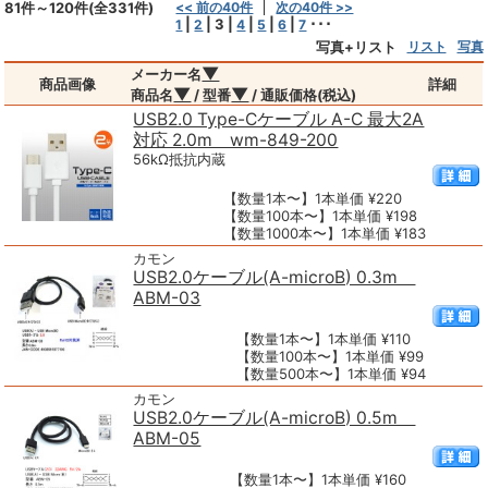
81件～120件(全331件)
<< 前の40件
次の40件 >>
|
|
3
|
|
|
|
･･･
1
2
4
5
6
7
写真+リスト
リスト
写真
▼
メーカー名
商品画像
詳細
▼
▼
商品名
/ 型番
/ 通販価格(税込)
USB2.0 Type-Cケーブル A-C 最大2A
対応 2.0m wm-849-200
56kΩ抵抗内蔵
【数量1本〜】1本単価 ¥220
【数量100本〜】1本単価 ¥198
【数量1000本〜】1本単価 ¥183
カモン
USB2.0ケーブル(A-microB) 0.3m
ABM-03
【数量1本〜】1本単価 ¥110
【数量100本〜】1本単価 ¥99
【数量500本〜】1本単価 ¥94
カモン
USB2.0ケーブル(A-microB) 0.5m
ABM-05
【数量1本〜】1本単価 ¥160