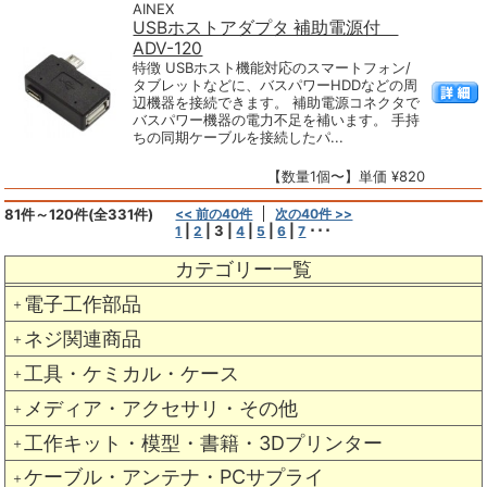
AINEX
USBホストアダプタ 補助電源付
ADV-120
特徴 USBホスト機能対応のスマートフォン/
タブレットなどに、バスパワーHDDなどの周
辺機器を接続できます。 補助電源コネクタで
バスパワー機器の電力不足を補います。 手持
ちの同期ケーブルを接続したパ...
【数量1個〜】単価 ¥820
81件～120件(全331件)
<< 前の40件
次の40件 >>
|
|
3
|
|
|
|
･･･
1
2
4
5
6
7
カテゴリー一覧
電子工作部品
＋
ネジ関連商品
＋
工具・ケミカル・ケース
＋
メディア・アクセサリ・その他
＋
工作キット・模型・書籍・3Dプリンター
＋
ケーブル・アンテナ・PCサプライ
＋