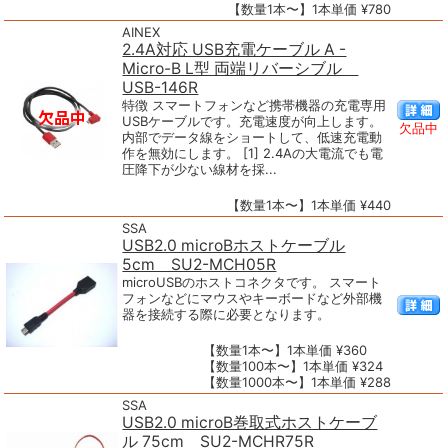
【数量1本〜】1本単価 ¥780
AINEX
2.4A対応 USB充電ケーブル A -
Micro-B L型 両端リバーシブル
USB-146R
特徴 スマートフォンなど携帯機器の充電専用
USBケーブルです。充電速度が向上します。
欠品中
内部でデータ線をショートして、低速充電動
作を無効にします。 [1] 2.4Aの大電流でも電
圧降下が少ない線材を採...
【数量1本〜】1本単価 ¥440
SSA
USB2.0 microBホストケーブル
5cm SU2-MCH05R
microUSBのホストコネクタです。 スマート
フォンなどにマウスやキーボードなど外部機
器を接続する際に必要となります。
【数量1本〜】1本単価 ¥360
【数量100本〜】1本単価 ¥324
【数量1000本〜】1本単価 ¥288
SSA
USB2.0 microB巻取式ホストケーブ
ル 75cm SU2-MCHR75R