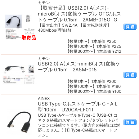
カモン
【取寄せ品】USB(2.0) A(メス)-
microB(オス)変換ケーブル OTG/ホス
トケーブル 0.15m 2AMB-015OTG
【最大出力】5V/2.4A 【最大転送速度】
480Mbps(理論値)
【数量1本〜】1本単価 ¥250
【数量100本〜】1本単価 ¥225
【数量300本〜】1本単価 ¥212
カモン
USB(2.0) A(メス)-miniB(オス)変換ケ
ーブル 0.15m 2A5M-015
【数量1本〜】1本単価 ¥200
【数量100本〜】1本単価 ¥180
【数量300本〜】1本単価 ¥160
AINEX
USB Type-Cホストケーブル C - A L
型 10cm U20CA-LF01T
USB Type-AケーブルをType-C (USB-C) コ
ネクタ搭載のスマートフォン/タブレット/パ
ソコンに接続できます。(逆方向の接続には対
応しません。) [1] Type-C搭載のスマートフ
ォン...