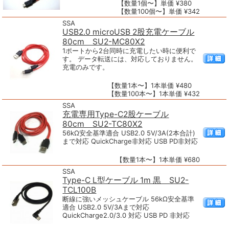
【数量1個〜】単価 ¥380
【数量100個〜】単価 ¥342
SSA
USB2.0 microUSB 2股充電ケーブル
80cm SU2-MC80X2
1ポートから2台同時に充電したい時に便利で
す。 データ転送には、対応しておりません。
充電のみです。
【数量1本〜】1本単価 ¥480
【数量100本〜】1本単価 ¥432
SSA
充電専用Type-C2股ケーブル
80cm SU2-TC80X2
56kΩ安全基準適合 USB2.0 5V/3A(2本合計)
まで対応 QuickCharge非対応 USB PD非対応
【数量1本〜】1本単価 ¥680
SSA
Type-C L型ケーブル 1m 黒 SU2-
TCL100B
断線に強いメッシュケーブル 56kΩ安全基準
適合 USB2.0 5V/3Aまで対応
QuickCharge2.0/3.0 対応 USB PD 非対応