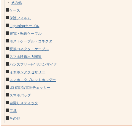
・
その他
■
ケース
■
保護フィルム
■
Lightningケーブル
■
充電・転送ケーブル
■
ホストケーブル・コネクタ
■
変換コネクタ・ケーブル
■
スマホ映像出力関連
■
ハンズフリー/イヤホンマイク
■
イヤホンアクセサリー
■
スマホ・タブレットホルダー
■
USB電流/電圧チェッカー
■
スマホバッグ
■
自撮りスティック
■
工具
■
その他