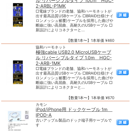
ル リバーシブルタイプ 10cm HGC-
2-ARBL-P1MK
□電線ブランドの老舗、協和ハーモネットが
出す最高品質USBケーブル □BRAID仕様(ナイ
ロンメッシュ被覆)ケーブルを採用した曲げや
断線に強い高屈曲、高耐久のUSBケーブル □
新設計によりコネクターと...
【数量1本〜】1本単価 ¥460
協和ハーモネット
極強cable USB2.0 MicroUSBケーブ
ル リバーシブルタイプ 1.0m HGC-
2-ARB-1MK
□電線ブランドの老舗、協和ハーモネットが
出す最高品質USBケーブル □BRAID仕様(ナイ
ロンメッシュ被覆)ケーブルを採用した曲げや
断線に強い高屈曲、高耐久のUSBケーブル □
新設計によりコネクターと...
【数量1本〜】1本単価 ¥670
カモン
iPod/iPhone用 ドックケーブル 1m
IPOD-A
古いアップル製品のドック端子用ケーブルで
す