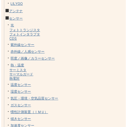
・
LILYGO
■
アンテナ
■
センサー
・
光
フォトトランジスタ
フォトインタラプタ
CDS
・
紫外線センサー
・
赤外線／人感センサー
・
照度／画像／カラーセンサー
・
熱・温度
サーミスタ
サーマルガード
熱電対
・
温度センサー
・
湿度センサー
・
気圧・環境・空気品質センサー
・
ガスセンサー
・
慣性計測装置（ＩＭＵ）
・
傾きセンサー
・
加速度センサー