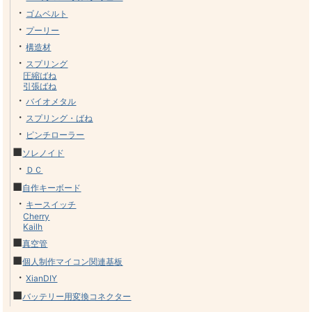
・
ゴムベルト
・
プーリー
・
構造材
・
スプリング
圧縮ばね
引張ばね
・
バイオメタル
・
スプリング・ばね
・
ピンチローラー
■
ソレノイド
・
ＤＣ
■
自作キーボード
・
キースイッチ
Cherry
Kailh
■
真空管
■
個人制作マイコン関連基板
・
XianDIY
■
バッテリー用変換コネクター