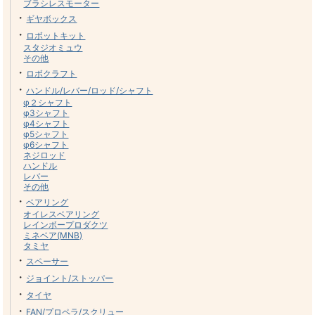
ブラシレスモーター
・
ギヤボックス
・
ロボットキット
スタジオミュウ
その他
・
ロボクラフト
・
ハンドル/レバー/ロッド/シャフト
φ２シャフト
φ3シャフト
φ4シャフト
φ5シャフト
φ6シャフト
ネジロッド
ハンドル
レバー
その他
・
ベアリング
オイレスベアリング
レインボープロダクツ
ミネベア(MNB)
タミヤ
・
スペーサー
・
ジョイント/ストッパー
・
タイヤ
・
FAN/プロペラ/スクリュー