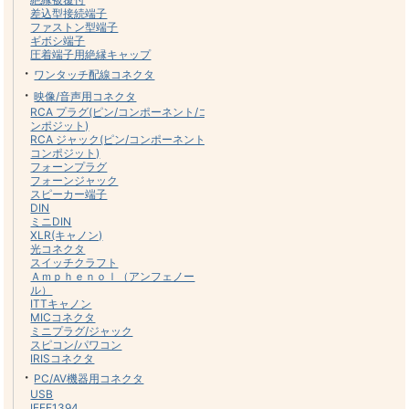
差込型接続端子
ファストン型端子
ギボシ端子
圧着端子用絶縁キャップ
・
ワンタッチ配線コネクタ
・
映像/音声用コネクタ
RCA プラグ(ピン/コンポーネント/コ
ンポジット)
RCA ジャック(ピン/コンポーネント/
コンポジット)
フォーンプラグ
フォーンジャック
スピーカー端子
DIN
ミニDIN
XLR(キャノン)
光コネクタ
スイッチクラフト
Ａｍｐｈｅｎｏｌ（アンフェノー
ル）
ITTキャノン
MICコネクタ
ミニプラグ/ジャック
スピコン/パワコン
IRISコネクタ
・
PC/AV機器用コネクタ
USB
IEEE1394