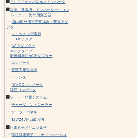
■
ＥＬワイヤ／パネル／インバータ
■
電源・発電機・インバーター・コン
バーター・海外用変圧器
・
国内/海外用電圧変換器・変換アダ
プタ
・
スイッチング電源
ＴＤＫラムダ
・
ACアダプター
マルチタイプ
医療機器用ACアダプター
・
コンバータ
・
直流安定化電源
・
トランス
・
DC-DCコンバータ
降圧コンバータ
■
ソーラー発電システム
・
チャージコントローラー
・
ソーラーパネル
・
12V/24V用LED照明
■
圧電素子／ピエゾ素子
・
環境発電素子／エナジーハーベス