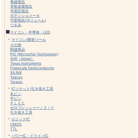
巻線抵抗
塗装皮膜抵抗
半固定抵抗
ポテンショメータ
可変抵抗(ボリューム)
つまみ
■
マイコン・半導体・LED
・
マイコン/開発ツール
その他
関連商品
PIC (Microchip Technology)
AVR（Atmel）
Texas Instruments
Freescale Semiconductor
XILINX
Teensy
Terasic
・
ICソケット/引き抜き工具
丸ピン
平ピン
ＰＬＣＣ
ゼロプレッシャー／ＺＩＦ
引き抜き工具
・
ロジックIC
CMOS
TTL
・
パワーIC・ドライバIC