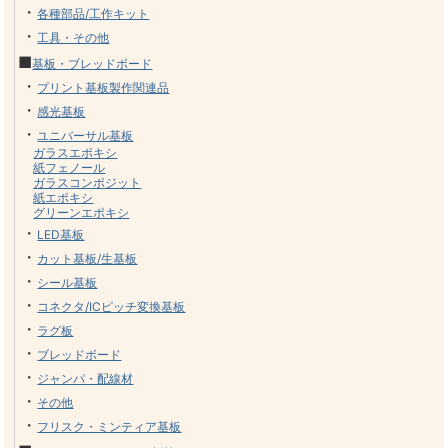
・
各種部品/工作キット
・
工具・その他
■
基板・ブレッドボード
・
プリント基板製作関連品
・
感光基板
・
ユニバーサル基板
ガラスエポキシ
紙フェノール
ガラスコンポジット
紙エポキシ
グリーンエポキシ
・
LED基板
・
カット基板/生基板
・
シール基板
・
コネクタ/ICピッチ変換基板
・
ラグ板
・
ブレッドボード
・
ジャンパ・配線材
・
その他
・
フリスク・ミンティア基板