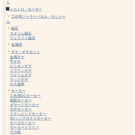
ト
■
メカトロ・モーター
・
工作用ソーラーパネル・モジュー
ル
・
磁石
ネオジム磁石
フェライト磁石
・
金属球
・
ギヤ・ギヤセット
金属ギヤ
平ギヤ
ピニオンギヤ
クラウンギヤ
ウォームギヤ
ラックギヤ
かさ歯車
・
モーター
工作用DCモーター
振動モーター
ギヤードモーター
水中モーター
ステッピングモーター
ACシンクロナスモーター
サーボモーター
モータードライバ
その他