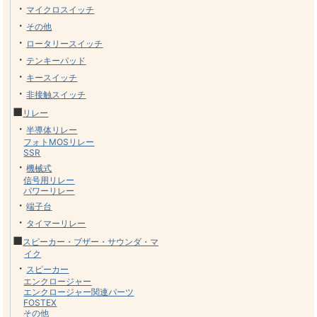
・
マイクロスイッチ
・
その他
・
ロータリースイッチ
・
テンキーパッド
・
キースイッチ
・
非接触スイッチ
■
リレー
・
半導体リレー
フォトMOSリレー
SSR
・
機械式
信号用リレー
パワーリレー
・
端子台
・
タイマーリレー
■
スピーカー・ブザー・サウンダ・マ
イク
・
スピーカー
エンクロージャー
エンクロージャー関連パーツ
FOSTEX
その他