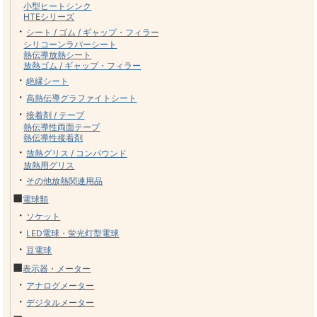
小型ヒートシンク
HTEシリーズ
・
シート / ゴム / ギャップ・フィラー
シリコーンラバーシート
熱伝導放熱シート
放熱ゴム / ギャップ・フィラー
・
絶縁シート
・
高熱伝導グラファイトシート
・
接着剤 / テープ
熱伝導性両面テープ
熱伝導性接着剤
・
放熱グリス / コンパウンド
放熱用グリス
・
その他放熱関連用品
■
電球類
・
ソケット
・
LED電球・蛍光灯型電球
・
豆電球
■
表示器・メーター
・
アナログメーター
・
デジタルメーター