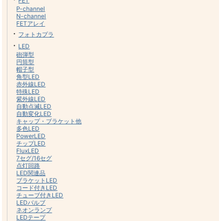
FET
P-channel
N-channel
FETアレイ
・
フォトカプラ
・
LED
砲弾型
円筒型
帽子型
角型LED
赤外線LED
特殊LED
紫外線LED
自動点滅LED
自動変化LED
キャップ・ブラケット他
多色LED
PowerLED
チップLED
FluxLED
7セグ/16セグ
点灯回路
LED関連品
ブラケットLED
コード付きLED
チューブ付きLED
LEDバルブ
ネオンランプ
LEDテープ