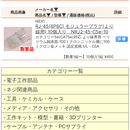
▼
メーカー名
商品画像
詳細
▼
▼
商品名
/ 型番
/ 通販価格(税込)
NEX1
RJ-45(8P8C) モジュラープラグ(より
線用) 10個入り NRJ2-45-C5e-10
カテゴリー5e(CAT5e)対応 より線専用 ベリ
リウム銅表面:100ミクロンニッケル層に100
ミクロン金メッキ 認定規格:UL・CSA
【数量1組〜】10個入1組 ¥400
カテゴリー一覧
電子工作部品
＋
ネジ関連商品
＋
工具・ケミカル・ケース
＋
メディア・アクセサリ・その他
＋
工作キット・模型・書籍・3Dプリンター
＋
ケーブル・アンテナ・PCサプライ
＋