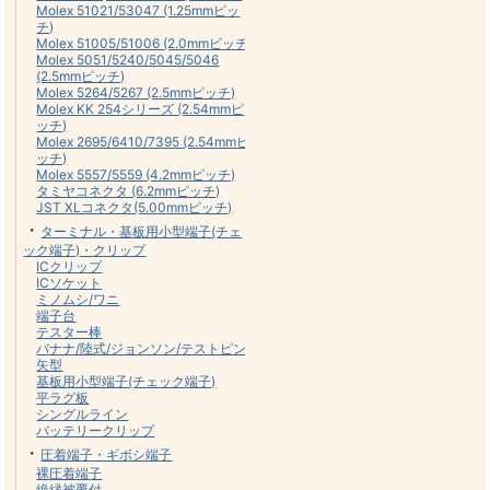
Molex 51021/53047 (1.25mmピッ
チ)
Molex 51005/51006 (2.0mmピッチ)
Molex 5051/5240/5045/5046
(2.5mmピッチ)
Molex 5264/5267 (2.5mmピッチ)
Molex KK 254シリーズ (2.54mmピ
ッチ)
Molex 2695/6410/7395 (2.54mmピ
ッチ)
Molex 5557/5559 (4.2mmピッチ)
タミヤコネクタ (6.2mmピッチ)
JST XLコネクタ(5.00mmピッチ)
・
ターミナル・基板用小型端子(チェ
ック端子)・クリップ
ICクリップ
ICソケット
ミノムシ/ワニ
端子台
テスター棒
バナナ/陸式/ジョンソン/テストピン/
矢型
基板用小型端子(チェック端子)
平ラグ板
シングルライン
バッテリークリップ
・
圧着端子・ギボシ端子
裸圧着端子
絶縁被覆付