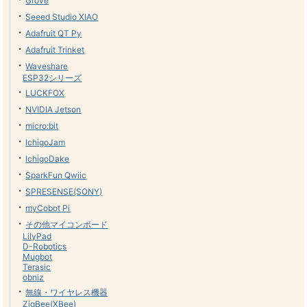
Grove
・
Seeed Studio XIAO
・
Adafruit QT Py
・
Adafruit Trinket
・
Waveshare
ESP32シリーズ
・
LUCKFOX
・
NVIDIA Jetson
・
micro:bit
・
IchigoJam
・
IchigoDake
・
SparkFun Qwiic
・
SPRESENSE(SONY)
・
myCobot Pi
・
その他マイコンボード
LilyPad
D-Robotics
Mugbot
Terasic
obniz
・
無線・ワイヤレス機器
ZigBee(XBee)