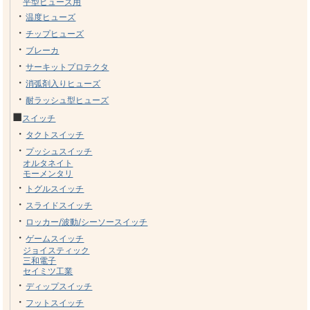
平型ヒューズ用
・
温度ヒューズ
・
チップヒューズ
・
ブレーカ
・
サーキットプロテクタ
・
消弧剤入りヒューズ
・
耐ラッシュ型ヒューズ
■
スイッチ
・
タクトスイッチ
・
プッシュスイッチ
オルタネイト
モーメンタリ
・
トグルスイッチ
・
スライドスイッチ
・
ロッカー/波動/シーソースイッチ
・
ゲームスイッチ
ジョイスティック
三和電子
セイミツ工業
・
ディップスイッチ
・
フットスイッチ