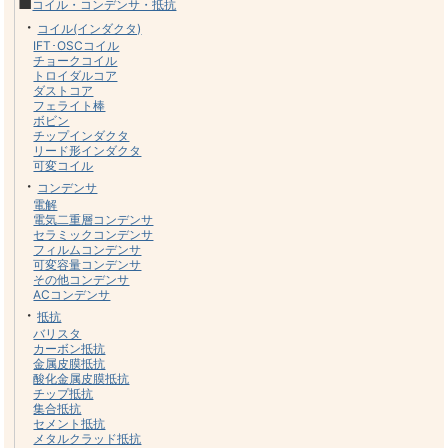
■
コイル・コンデンサ・抵抗
・
コイル(インダクタ)
IFT･OSCコイル
チョークコイル
トロイダルコア
ダストコア
フェライト棒
ボビン
チップインダクタ
リード形インダクタ
可変コイル
・
コンデンサ
電解
電気二重層コンデンサ
セラミックコンデンサ
フィルムコンデンサ
可変容量コンデンサ
その他コンデンサ
ACコンデンサ
・
抵抗
バリスタ
カーボン抵抗
金属皮膜抵抗
酸化金属皮膜抵抗
チップ抵抗
集合抵抗
セメント抵抗
メタルクラッド抵抗