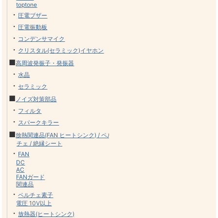
toptone
・
圧電ブザー
・
圧電振動板
・
コンデンサマイク
・
クリスタル(セラミック)イヤホン
■
高周波発振子・発振器
・
水晶
・
セラミック
■
ノイズ対策部品
・
フィルタ
・
スパークキラー
■
放熱関連品(FAN ヒートシンク) / ペル
チェ / 絶縁シート
・
FAN
DC
AC
FANガード
関連品
・
ペルチェ素子
電圧 10V以上
・
放熱器(ヒートシンク)