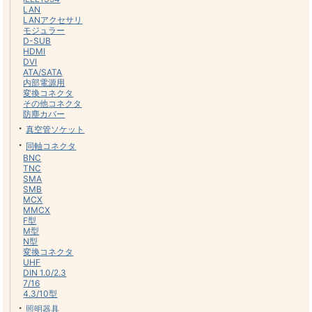
LAN
LANアクセサリ
モジュラー
D-SUB
HDMI
DVI
ATA/SATA
内部電源用
変換コネクタ
その他コネクタ
防塵カバー
・
真空管ソケット
・
同軸コネクタ
BNC
TNC
SMA
SMB
MCX
MMCX
F型
M型
N型
変換コネクタ
UHF
DIN 1.0/2.3
7/16
4.3/10型
・
照明器具