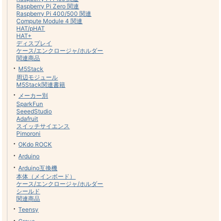
Raspberry Pi Zero 関連
Raspberry Pi 400/500 関連
Compute Module 4 関連
HAT/pHAT
HAT+
ディスプレイ
ケース/エンクロージャ/ホルダー
関連商品
・
M5Stack
周辺モジュール
M5Stack関連書籍
・
メーカー別
SparkFun
SeeedStudio
Adafruit
スイッチサイエンス
Pimoroni
・
OKdo ROCK
・
Arduino
・
Arduino互換機
本体（メインボード）
ケース/エンクロージャ/ホルダー
シールド
関連商品
・
Teensy
・