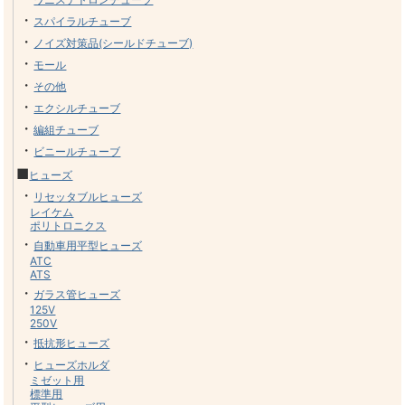
・
スパイラルチューブ
・
ノイズ対策品(シールドチューブ)
・
モール
・
その他
・
エクシルチューブ
・
編組チューブ
・
ビニールチューブ
■
ヒューズ
・
リセッタブルヒューズ
レイケム
ポリトロニクス
・
自動車用平型ヒューズ
ATC
ATS
・
ガラス管ヒューズ
125V
250V
・
抵抗形ヒューズ
・
ヒューズホルダ
ミゼット用
標準用