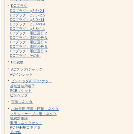
・
DCプラグ
DCプラグ：φ5.5×2.1
DCプラグ：φ5.5×2.5
DCプラグ：φ3.0×1.1
DCプラグ：φ3.4×1.4
DCプラグ：φ3.8×1.4
DCプラグ：電圧区分２
DCプラグ：電圧区分３
DCプラグ：電圧区分４
DCプラグ：電圧区分５
DCプラグ：電圧区分６
DCプラグ：その他
・
DC変換
・
ACプラグ/ジャック
ACインレット
・
ピンヘッダ/PCBソケット
基板連結用端子
PCBソケット
ピンヘッダ
・
電源コネクタ
・
小信号用 圧着・圧接コネクタ
フラットケーブル用コネクタ
電線対電線
汎用コネクタセット
PC FAN用コネクタ
その他