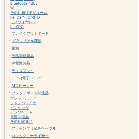
Bluetooth／BLE
Wi-Fi
その他無線モジュール
FeliCa/NFC/RFID
モノワイヤレス
LILYGO
・
ブレイクアウトボード
・
USBシリアル変換
・
電源
・
放熱関連製品
・
導電性製品
・
ディスプレイ
・
E-Ink(電子ペーパー)
・
AIスピーカー
・
ブレッドボード関連品
ブレッドボード
ジャンパワイヤ
ピンヘッダ
ピンソケット
電源関連品
その他関連品
・
アッセンブリ済みケーブル
・
ロジックアナライザー