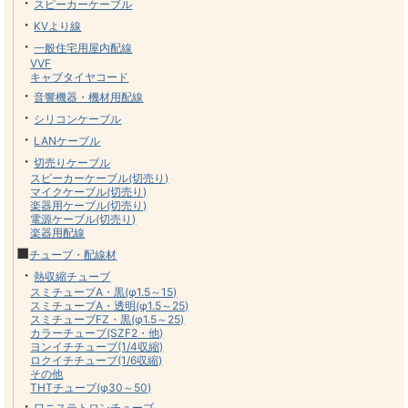
・
スピーカーケーブル
・
KVより線
・
一般住宅用屋内配線
VVF
キャブタイヤコード
・
音響機器・機材用配線
・
シリコンケーブル
・
LANケーブル
・
切売りケーブル
スピーカーケーブル(切売り)
マイクケーブル(切売り)
楽器用ケーブル(切売り)
電源ケーブル(切売り)
楽器用配線
■
チューブ・配線材
・
熱収縮チューブ
スミチューブA・黒(φ1.5～15)
スミチューブA・透明(φ1.5～25)
スミチューブFZ・黒(φ1.5～25)
カラーチューブ(SZF2・他)
ヨンイチチューブ(1/4収縮)
ロクイチチューブ(1/6収縮)
その他
THTチューブ(φ30～50)
・
ワニステトロンチューブ