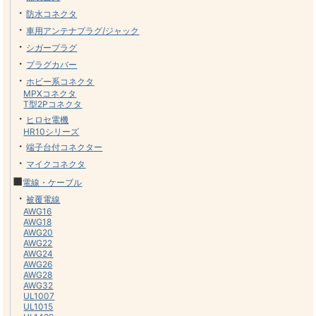
・
防水コネクタ
・
車用アンテナプラグ/ジャック
・
シガープラグ
・
プラグカバー
・
ホビー系コネクタ
MPXコネクタ
T型2Pコネクタ
・
ヒロセ電機
HR10シリーズ
・
端子台付コネクター
・
マイクコネクタ
■
電線・ケーブル
・
被覆電線
AWG16
AWG18
AWG20
AWG22
AWG24
AWG26
AWG28
AWG32
UL1007
UL1015