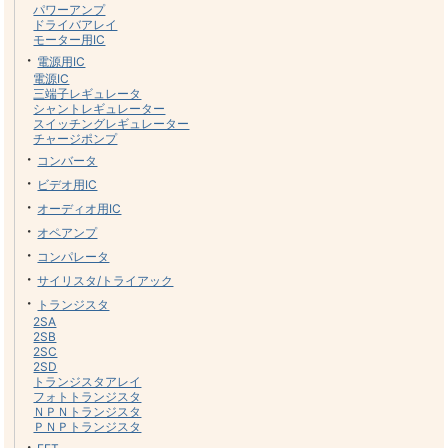
パワーアンプ
ドライバアレイ
モーター用IC
・
電源用IC
電源IC
三端子レギュレータ
シャントレギュレーター
スイッチングレギュレーター
チャージポンプ
・
コンバータ
・
ビデオ用IC
・
オーディオ用IC
・
オペアンプ
・
コンパレータ
・
サイリスタ/トライアック
・
トランジスタ
2SA
2SB
2SC
2SD
トランジスタアレイ
フォトトランジスタ
ＮＰＮトランジスタ
ＰＮＰトランジスタ
・