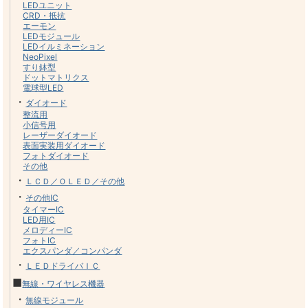
LEDユニット
CRD・抵抗
エーモン
LEDモジュール
LEDイルミネーション
NeoPixel
すり鉢型
ドットマトリクス
電球型LED
・
ダイオード
整流用
小信号用
レーザーダイオード
表面実装用ダイオード
フォトダイオード
その他
・
ＬＣＤ／ＯＬＥＤ／その他
・
その他IC
タイマーIC
LED用IC
メロディーIC
フォトIC
エクスパンダ／コンパンダ
・
ＬＥＤドライバＩＣ
■
無線・ワイヤレス機器
・
無線モジュール