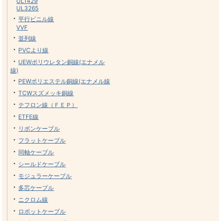
UL1429
UL3265
・
平行ビニル線
VVF
・
並列線
・
PVCより線
・
UEWポリウレタン銅線(エナメル
線)
・
PEWポリエステル銅線(エナメル線)
・
TCWスズメッキ銅線
・
テフロン線（ＦＥＰ）
・
ETFE線
・
リボンケーブル
・
フラットケーブル
・
同軸ケーブル
・
シールドケーブル
・
モジュラーケーブル
・
多芯ケーブル
・
ニクロム線
・
ロボットケーブル