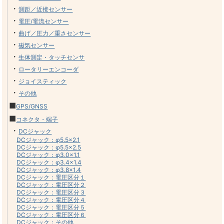
・
測距／近接センサー
・
電圧/電流センサー
・
曲げ／圧力／重さセンサー
・
磁気センサー
・
生体測定・タッチセンサ
・
ロータリーエンコーダ
・
ジョイスティック
・
その他
■
GPS/GNSS
■
コネクタ・端子
・
DCジャック
DCジャック：φ5.5×2.1
DCジャック：φ5.5×2.5
DCジャック：φ3.0×1.1
DCジャック：φ3.4×1.4
DCジャック：φ3.8×1.4
DCジャック：電圧区分１
DCジャック：電圧区分２
DCジャック：電圧区分３
DCジャック：電圧区分４
DCジャック：電圧区分５
DCジャック：電圧区分６
DCジャック：その他