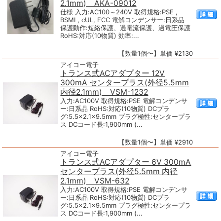
2.1mm) AKA-09012
仕様 入力:AC100～240V 取得規格:PSE ,
BSMI , cUL, FCC 電解コンデンサー:日系品
保護動作:短絡保護、過電流保護、過電圧保護
RoHS:対応(10物質) 効率:...
【数量1個〜】単価 ¥2130
アイコー電子
トランス式ACアダプター 12V
300mA センタープラス(外径5.5mm
内径2.1mm) VSM-1232
入力:AC100V 取得規格:PSE 電解コンデンサ
ー:日系品 RoHS:対応(10物質) DCプラ
グ:5.5×2.1×9.5mm プラグ極性:センタープラ
ス DCコード長:1,900mm (...
【数量1個〜】単価 ¥2910
アイコー電子
トランス式ACアダプター 6V 300mA
センタープラス(外径5.5mm 内径
2.1mm) VSM-632
入力:AC100V 取得規格:PSE 電解コンデンサ
ー:日系品 RoHS:対応(10物質) DCプラ
グ:5.5×2.1×9.5mm プラグ極性:センタープラ
ス DCコード長:1,900mm (...