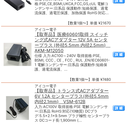
格:PSE,CE,BSMI,UKCA,FCC,GS,cUL 電解コ
ンデンサー:日系品 保護動作:短絡保護、過電
流保護、過電圧保護、加熱保護 RoHS:対応...
【数量1個〜】単価 ¥21670
アイコー電子
【取寄品】医療60601取得 スイッチ
ング式ACアダプター 12V 5A センタ
ープラス (外径5.5mm 内径2.5mm)
AKM-M12050
仕様 入力:AC100～240V 取得規格:PSE,
BSMI, CCC , CE , FCC , RUL ,EN/IEC60601-
1 電解コンデンサー:日系品 保護動作:短絡保
護、過電流保護、...
【数量1個〜】単価 ¥7480
アイコー電子
【取寄品】トランス式ACアダプター
6V 1.2A センタープラス(外径5.5mm
内径2.1mm) VSM-612B
入力:AC100V 取得規格:PSE 電解コンデンサ
ー:日系品 RoHS:対応(10物質) DCプラ
グ:5.5×2.1×9.5mm プラグ極性:センタープラ
ス DCコード長:1,900mm (...