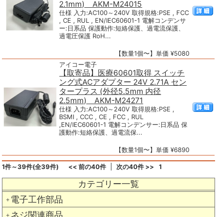
2.1mm) AKM-M24015
仕様 入力:AC100～240V 取得規格:PSE , FCC
, CE , RUL , EN/IEC60601-1 電解コンデンサ
ー:日系品 保護動作:短絡保護、過電流保護、
過電圧保護 RoH...
【数量1個〜】単価 ¥5080
アイコー電子
【取寄品】医療60601取得 スイッチ
ング式ACアダプター 24V 2.71A セン
タープラス (外径5.5mm 内径
2.5mm) AKM-M24271
仕様 入力:AC100～240V 取得規格:PSE ,
BSMI , CCC , CE , FCC , RUL
,EN/IEC60601-1 電解コンデンサー:日系品 保
護動作:短絡保護、過電流保...
【数量1個〜】単価 ¥6890
1件～39件(全39件)
<< 前の40件
次の40件 >>
1
カテゴリー一覧
電子工作部品
＋
ネジ関連商品
＋