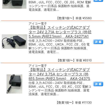
BSMI , cUL, FCC , CCC , CE ,GS , RCM 電解
コンデンサー:日系品 保護動作:短絡保護、過
電流保護、過電圧保...
【数量1個〜】単価 ¥5560
アイコー電子
【取寄品】スイッチング式ACアダプ
ター 24V 2.71A センタープラス (外径
5.5mm 内径2.1mm) AKA-24271A1
仕様 入力:AC100～240V 取得規格:PSE ,
BSMI , cUL, CCC , UKCA , FCC ,CE , GS 電
解コンデンサー:日系品 保護動作:短絡保護、
過電流保護、過電圧...
【数量1個〜】単価 ¥6510
アイコー電子
【取寄品】スイッチング式ACアダプ
ター 24V 3.75A センタープラス (外
径5.5mm 内径2.5mm) AKA-24375
仕様 入力:AC100～240V 取得規格:PSE ,
BSMI , cUL, FCC , CE , GS ,KC , CCC 電解コ
ンデンサー:日系品 保護動作:短絡保護、過電
流保護、過電圧保護...
【数量1個〜】単価 ¥11130