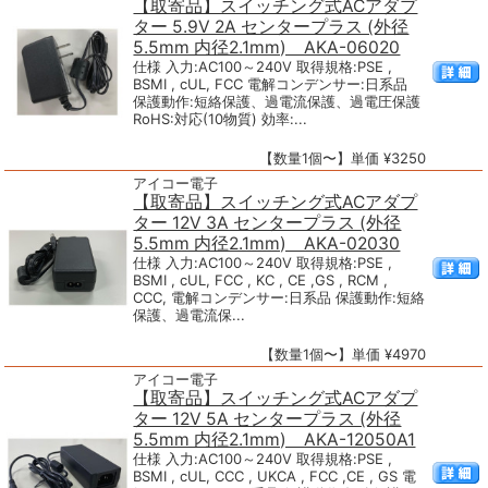
【取寄品】スイッチング式ACアダプ
ター 5.9V 2A センタープラス (外径
5.5mm 内径2.1mm) AKA-06020
仕様 入力:AC100～240V 取得規格:PSE ,
BSMI , cUL, FCC 電解コンデンサー:日系品
保護動作:短絡保護、過電流保護、過電圧保護
RoHS:対応(10物質) 効率:...
【数量1個〜】単価 ¥3250
アイコー電子
【取寄品】スイッチング式ACアダプ
ター 12V 3A センタープラス (外径
5.5mm 内径2.1mm) AKA-02030
仕様 入力:AC100～240V 取得規格:PSE ,
BSMI , cUL, FCC , KC , CE ,GS , RCM ,
CCC, 電解コンデンサー:日系品 保護動作:短絡
保護、過電流保...
【数量1個〜】単価 ¥4970
アイコー電子
【取寄品】スイッチング式ACアダプ
ター 12V 5A センタープラス (外径
5.5mm 内径2.1mm) AKA-12050A1
仕様 入力:AC100～240V 取得規格:PSE ,
BSMI , cUL, CCC , UKCA , FCC ,CE , GS 電