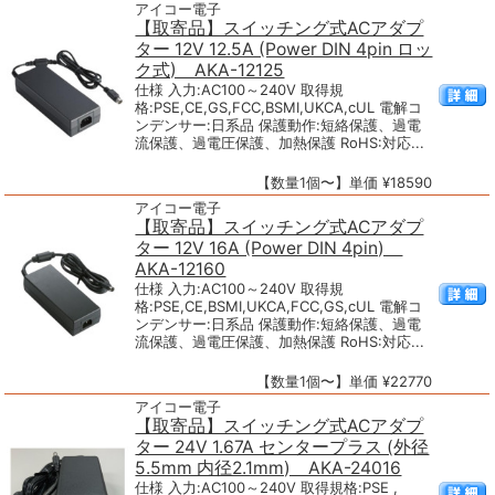
アイコー電子
【取寄品】スイッチング式ACアダプ
ター 12V 12.5A (Power DIN 4pin ロッ
ク式) AKA-12125
仕様 入力:AC100～240V 取得規
格:PSE,CE,GS,FCC,BSMI,UKCA,cUL 電解コ
ンデンサー:日系品 保護動作:短絡保護、過電
流保護、過電圧保護、加熱保護 RoHS:対応...
【数量1個〜】単価 ¥18590
アイコー電子
【取寄品】スイッチング式ACアダプ
ター 12V 16A (Power DIN 4pin)
AKA-12160
仕様 入力:AC100～240V 取得規
格:PSE,CE,BSMI,UKCA,FCC,GS,cUL 電解コ
ンデンサー:日系品 保護動作:短絡保護、過電
流保護、過電圧保護、加熱保護 RoHS:対応...
【数量1個〜】単価 ¥22770
アイコー電子
【取寄品】スイッチング式ACアダプ
ター 24V 1.67A センタープラス (外径
5.5mm 内径2.1mm) AKA-24016
仕様 入力:AC100～240V 取得規格:PSE ,