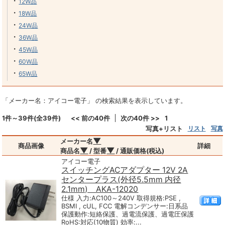
・
12W品
・
18W品
・
24W品
・
36W品
・
45W品
・
60W品
・
65W品
「メーカー名：アイコー電子」 の検索結果を表示しています。
1件～39件(全39件)
<< 前の40件
次の40件 >>
1
写真+リスト
リスト
写真
▼
メーカー名
商品画像
詳細
▼
▼
商品名
/ 型番
/ 通販価格(税込)
アイコー電子
スイッチングACアダプター 12V 2A
センタープラス(外径5.5mm 内径
2.1mm) AKA-12020
仕様 入力:AC100～240V 取得規格:PSE ,
BSMI , cUL, FCC 電解コンデンサー:日系品
保護動作:短絡保護、過電流保護、過電圧保護
RoHS:対応(10物質) 効率:...