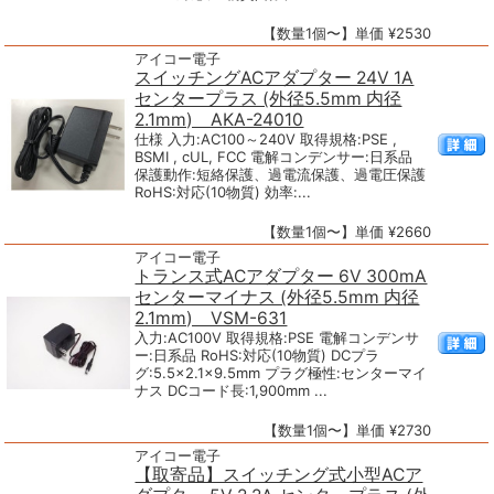
【数量1個〜】単価 ¥2530
アイコー電子
スイッチングACアダプター 24V 1A
センタープラス (外径5.5mm 内径
2.1mm) AKA-24010
仕様 入力:AC100～240V 取得規格:PSE ,
BSMI , cUL, FCC 電解コンデンサー:日系品
保護動作:短絡保護、過電流保護、過電圧保護
RoHS:対応(10物質) 効率:...
【数量1個〜】単価 ¥2660
アイコー電子
トランス式ACアダプター 6V 300mA
センターマイナス (外径5.5mm 内径
2.1mm) VSM-631
入力:AC100V 取得規格:PSE 電解コンデンサ
ー:日系品 RoHS:対応(10物質) DCプラ
グ:5.5×2.1×9.5mm プラグ極性:センターマイ
ナス DCコード長:1,900mm ...
【数量1個〜】単価 ¥2730
アイコー電子
【取寄品】スイッチング式小型ACア