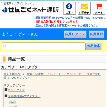
千石電商オンラインショップ
ご案内
お問合せ
カート
通販営業時間 10:30〜17:00/月〜土曜日
※祝日・年末年始除く
当日注文受付は13時までになります
店舗の営業時間は各店舗案内ページをご確認ください
ようこそ ゲスト さん
商品一覧
カテゴリー: ACアダプター
>
電子工作部品
電源・発電機・インバーター・コンバーター・海外用変圧
>
器
ACアダプター
サブカテゴリー
■
マルチタイプ
■
医療機器用ACアダプター
・
6W品