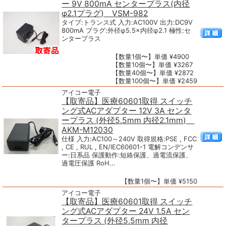
ー 9V 800mA センタープラス(内径
φ2.1プラグ) VSM-982
タイプ:トランス式 入力:AC100V 出力:DC9V
800mA プラグ:外径φ5.5×内径φ2.1 極性:セ
ンタープラス
【数量1個〜】単価 ¥4900
【数量10個〜】単価 ¥3267
【数量40個〜】単価 ¥2872
【数量100個〜】単価 ¥2459
アイコー電子
【取寄品】医療60601取得 スイッチ
ング式ACアダプター 12V 3A センタ
ープラス (外径5.5mm 内径2.1mm)
AKM-M12030
仕様 入力:AC100～240V 取得規格:PSE , FCC
, CE , RUL , EN/IEC60601-1 電解コンデンサ
ー:日系品 保護動作:短絡保護、過電流保護、
過電圧保護 RoH...
【数量1個〜】単価 ¥5150
アイコー電子
【取寄品】医療60601取得 スイッチ
ング式ACアダプター 24V 1.5A セン
タープラス (外径5.5mm 内径