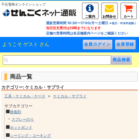
千石電商オンラインショップ
ご案内
お問合せ
カート
通販営業時間 10:30〜17:00/月〜土曜日
※祝日・年末年始除く
当日注文受付は13時までになります
店舗の営業時間は各店舗案内ページをご確認ください
ようこそ ゲスト さん
商品一覧
カテゴリー: ケミカル・サプライ
>
工具・ケミカル・ケース
ケミカル・サプライ
サブカテゴリー
■
接着剤
・
スプレーのり
■
ホットボンド
■
シーリング・コーキング