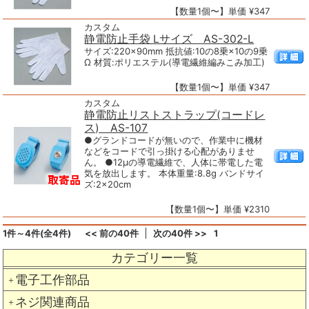
【数量1個〜】単価 ¥347
カスタム
静電防止手袋 Lサイズ AS-302-L
サイズ:220×90mm 抵抗値:10の8乗×10の9乗
Ω 材質:ポリエステル(導電繊維編みこみ加工)
【数量1個〜】単価 ¥347
カスタム
静電防止リストストラップ(コードレ
ス) AS-107
●グランドコードが無いので、作業中に機材
などをコードで引っ掛ける心配がありませ
ん。 ●12μの導電繊維で、人体に帯電した電
気を放出します。 本体重量:8.8g バンドサイ
ズ:2×20cm
【数量1個〜】単価 ¥2310
1件～4件(全4件)
<< 前の40件
次の40件 >>
1
カテゴリー一覧
電子工作部品
＋
ネジ関連商品
＋