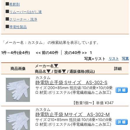
■
希釈剤
■
リムーバー/はがし液
■
クリーナー・洗浄
■
導電性製品
「メーカー名：カスタム」 の検索結果を表示しています。
1件～4件(全4件)
<< 前の40件
次の40件 >>
1
写真+リスト
リスト
写真
▼
メーカー名
商品画像
詳細
▼
▼
商品名
/ 型番
/ 通販価格(税込)
カスタム
静電防止手袋 Sサイズ AS-302-S
サイズ:200×85mm 抵抗値:10の8乗×10の9乗
Ω 材質:ポリエステル(導電繊維編みこみ加工)
【数量1個〜】単価 ¥347
カスタム
静電防止手袋 Mサイズ AS-302-M
サイズ:210×85mm 抵抗値:10の8乗×10の9乗
Ω 材質:ポリエステル(導電繊維編みこみ加工)