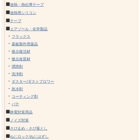
■
放熱・熱伝導テープ
■
放熱用シリコン
■
テープ
■
エアゾール・化学製品
・
フラックス
・
基板製作用薬品
・
接点復活材
・
接点改質材
・
潤滑剤
・
洗浄剤
・
ダスター/ダストブロワー
・
急冷剤
・
コーティング剤
・
パテ
■
静電対策用品
■
ノイズ対策
■
さび止め・さび落とし
■
ねじロック/ねじはずし