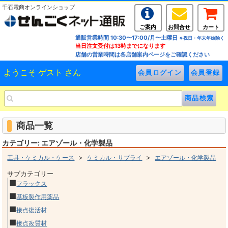
千石電商オンラインショップ
ご案内
お問合せ
カート
通販営業時間 10:30〜17:00/月〜土曜日
※祝日・年末年始除く
当日注文受付は13時までになります
店舗の営業時間は各店舗案内ページをご確認ください
ようこそ ゲスト さん
商品一覧
カテゴリー: エアゾール・化学製品
>
>
工具・ケミカル・ケース
ケミカル・サプライ
エアゾール・化学製品
サブカテゴリー
■
フラックス
■
基板製作用薬品
■
接点復活材
■
接点改質材