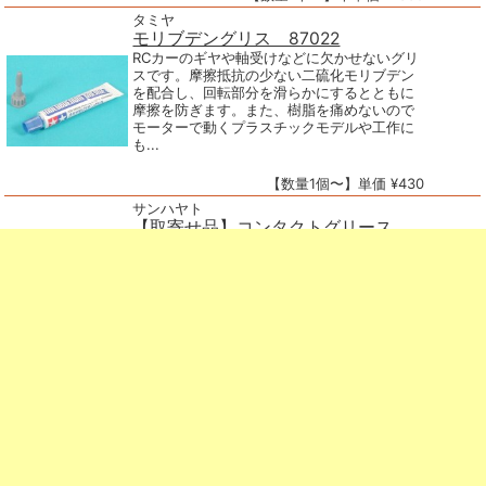
タミヤ
モリブデングリス 87022
RCカーのギヤや軸受けなどに欠かせないグリ
スです。摩擦抵抗の少ない二硫化モリブデン
を配合し、回転部分を滑らかにするとともに
摩擦を防ぎます。また、樹脂を痛めないので
モーターで動くプラスチックモデルや工作に
も...
【数量1個〜】単価 ¥430
サンハヤト
【取寄せ品】コンタクトグリース
(1kg) GS-1000
RoHS対応 耐薬品性・耐酸性ガスバリア性に
優れた、シリコーンタイプの接点グリースで
す。 温泉地帯や工場排煙などの亜硫酸ガスな
どから部品を保護し、海岸地域の塩害対策に
も有効です。 また接...
【数量1個〜】単価 ¥18130
ホーザン
錆取り・潤滑油 Z-215
■特徴・用途 ・浸透性の高い、錆取り・潤滑
油 ・小容量の小瓶入りのオイル。 ・蓋にハケ
が付いているため、別途筆を用意する必要が
欠品中