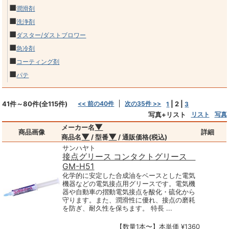
■
潤滑剤
■
洗浄剤
■
ダスター/ダストブロワー
■
急冷剤
■
コーティング剤
■
パテ
41件～80件(全115件)
<< 前の40件
次の35件 >>
|
2
|
1
3
写真+リスト
リスト
写真
▼
メーカー名
商品画像
詳細
▼
▼
商品名
/ 型番
/ 通販価格(税込)
サンハヤト
接点グリース コンタクトグリース
GM-H51
化学的に安定した合成油をベースとした電気
機器などの電気接点用グリースです。電気機
器や自動車の摺動電気接点を酸化・硫化から
守ります。また、潤滑性に優れ、接点の磨耗
を防ぎ、耐久性を保ちます。 特長 ...
【数量1本〜】本単価 ¥1360