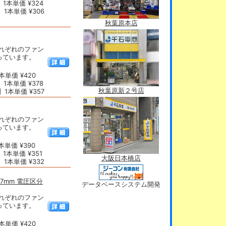
1本単価 ¥324
1本単価 ¥306
秋葉原本店
れぞれのファン
っています。
単価 ¥420
1本単価 ¥378
秋葉原新２号店
1本単価 ¥357
れぞれのファン
っています。
単価 ¥390
1本単価 ¥351
大阪日本橋店
1本単価 ¥332
.7mm 電圧区分
データベースシステム開発
れぞれのファン
っています。
単価 ¥420