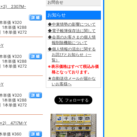
お問合せ
2) 2307M-
お知らせ
単価 ¥320
◆中東情勢の影響について
1本単価 ¥288
◆電子帳簿保存法に関して
1本単価 ¥272
◆会員のお客さまの個人情
報削除機能について
-Y
◆個人情報の流出に関する
お詫びとお知らせ（一
単価 ¥320
覧）
1本単価 ¥288
1本単価 ¥272
※表示価格はすべて税込み価
格となっております。
★自動送信メールが届かな
いお客様へ
-Y
単価 ¥320
1本単価 ¥288
1本単価 ¥272
2) 4717M-Y
単価 ¥360