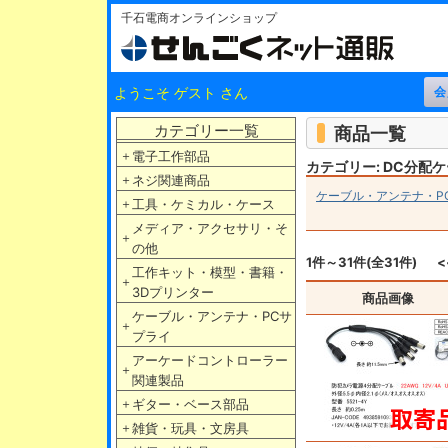
千石電商オンラインショップ
ようこそ ゲスト さん
カテゴリー一覧
商品一覧
＋
電子工作部品
カテゴリー: DC分配
＋
ネジ関連商品
ケーブル・アンテナ・P
＋
工具・ケミカル・ケース
メディア・アクセサリ・そ
＋
の他
1件～31件(全31件)
<
工作キット・模型・書籍・
＋
3Dプリンター
商品画像
ケーブル・アンテナ・PCサ
＋
プライ
アーケードコントローラー
＋
関連製品
＋
ギター・ベース部品
＋
雑貨・玩具・文房具