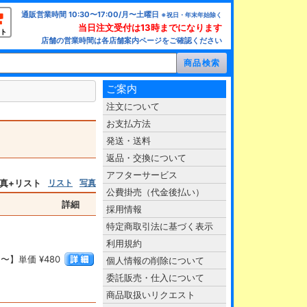
通販営業時間 10:30〜17:00/月〜土曜日
※祝日・年末年始除く
当日注文受付は13時までになります
ト
店舗の営業時間は各店舗案内ページをご確認ください
ご案内
注文について
お支払方法
発送・送料
返品・交換について
アフターサービス
真+リスト
リスト
写真
公費掛売（代金後払い）
詳細
採用情報
特定商取引法に基づく表示
利用規約
〜】単価 ¥480
個人情報の削除について
委託販売・仕入について
商品取扱いリクエスト