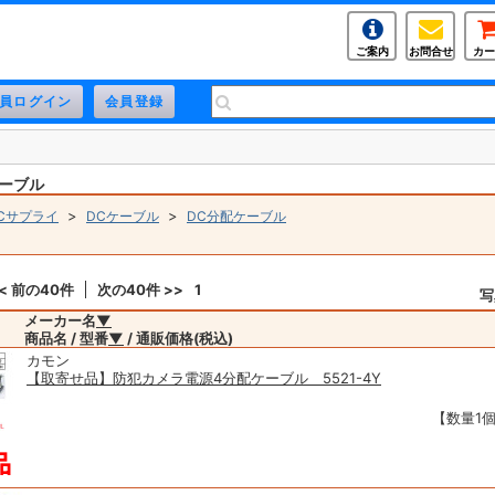
ご案内
お問合せ
カー
ケーブル
>
>
Cサプライ
DCケーブル
DC分配ケーブル
< 前の40件
次の40件 >>
1
写
メーカー名
▼
商品名 / 型番
▼
/ 通販価格(税込)
カモン
【取寄せ品】防犯カメラ電源4分配ケーブル 5521-4Y
【数量1個