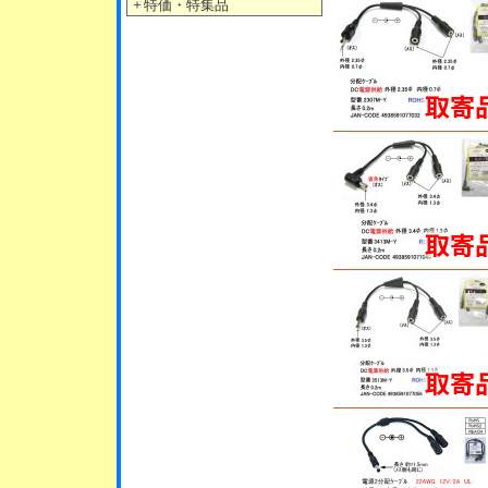
＋
特価・特集品