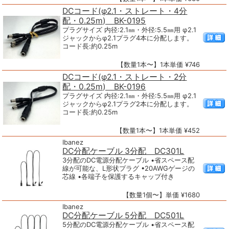
DCコード(φ2.1・ストレート・4分
配・0.25m) BK-0195
プラグサイズ 内径:2.1㎜・外径:5.5㎜用 φ2.1
ジャックからφ2.1プラグ4本に分配します。
コード長:約0.25m
【数量1本〜】1本単価 ¥746
DCコード(φ2.1・ストレート・2分
配・0.25m) BK-0196
プラグサイズ 内径:2.1㎜・外径:5.5㎜用 φ2.1
ジャックからφ2.1プラグ2本に分配します。
コード長:約0.25m
【数量1本〜】1本単価 ¥452
Ibanez
DC分配ケーブル 3分配 DC301L
3分配のDC電源分配ケーブル •省スペース配
線が可能な、L形状プラグ •20AWGゲージの
芯線 •各端子を保護するキャップ付き
【数量1個〜】単価 ¥1680
Ibanez
DC分配ケーブル 5分配 DC501L
5分配のDC電源分配ケーブル •省スペース配