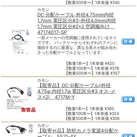
【数量500本〜】1本単価 ¥340
カモン
DC 分配ケーブル 外径4.75mm内径
1.7mm 電圧区分#3-外径4.0mm内径
1.7mm 電圧区分#2×2 空調服向け
47174017-SP
一部メーカーの空調服に使用されているサイ
ズです。 バッテリーからそれぞれのファンに
接続するのに最適な、異なる長さが組み合わ
さった分配ケーブルとなっています。
【数量1本〜】1本単価 ¥420
【数量100本〜】1本単価 ¥378
【数量500本〜】1本単価 ¥357
カモン
【取寄品】DC 分配ケーブル(外径
4.75φ 内径1.7φ 電圧区分#3 オス-メ
ス×2) 4717M-Y
【数量1本〜】1本単価 ¥360
【数量100本〜】1本単価 ¥324
【数量500本〜】1本単価 ¥306
カモン
【取寄せ品】防犯カメラ電源4分配ケ
ーブル 5521-4Y