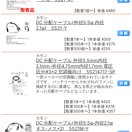
【数量1個〜】単価 ¥480
カモン
DC 分配ケーブル(外径5.5φ 内径
2.1φ) 5521-Y
【数量1本〜】1本単価 ¥300
【数量100本〜】1本単価 ¥270
【数量500個〜】単価 ¥255
カモン
DC 分配ケーブル 外径5.5mm内径
2.1mm-外径4.75mm内径1.7mm 電圧
区分#3×2 空調服向け 55214717-SP
一部メーカーの空調服に使用されているサイ
ズです。 バッテリーからそれぞれのファンに
接続するのに最適な、異なる長さが組み合わ
さった分配ケーブルとなっています。
【数量1本〜】1本単価 ¥420
【数量100本〜】1本単価 ¥378
【数量500本〜】1本単価 ¥357
カモン
DC 分配ケーブル(外径5.5φ 内径2.1φ
オス-メス×2) 5521M-Y