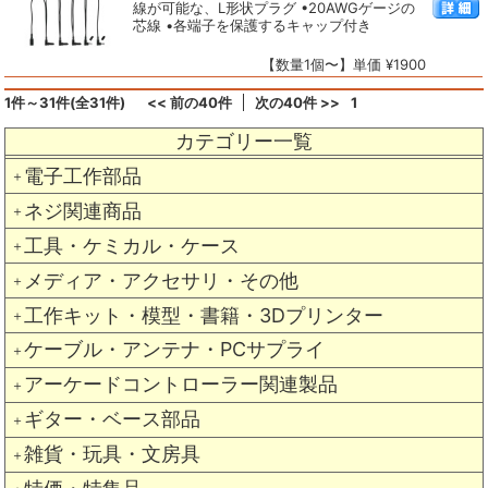
線が可能な、L形状プラグ •20AWGゲージの
芯線 •各端子を保護するキャップ付き
【数量1個〜】単価 ¥1900
1件～31件(全31件)
<< 前の40件
次の40件 >>
1
カテゴリー一覧
電子工作部品
＋
ネジ関連商品
＋
工具・ケミカル・ケース
＋
メディア・アクセサリ・その他
＋
工作キット・模型・書籍・3Dプリンター
＋
ケーブル・アンテナ・PCサプライ
＋
アーケードコントローラー関連製品
＋
ギター・ベース部品
＋
雑貨・玩具・文房具
＋