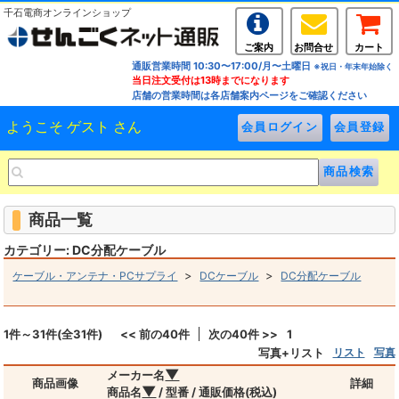
千石電商オンラインショップ
ご案内
お問合せ
カート
通販営業時間 10:30〜17:00/月〜土曜日
※祝日・年末年始除く
当日注文受付は13時までになります
店舗の営業時間は各店舗案内ページをご確認ください
ようこそ ゲスト さん
商品一覧
カテゴリー: DC分配ケーブル
>
>
ケーブル・アンテナ・PCサプライ
DCケーブル
DC分配ケーブル
1件～31件(全31件)
<< 前の40件
次の40件 >>
1
写真+リスト
リスト
写真
▼
メーカー名
商品画像
詳細
▼
商品名
/ 型番 / 通販価格(税込)