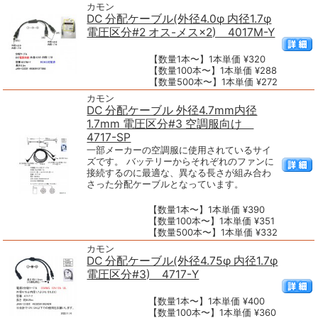
カモン
DC 分配ケーブル(外径4.0φ 内径1.7φ
電圧区分#2 オス-メス×2) 4017M-Y
【数量1本〜】1本単価 ¥320
【数量100本〜】1本単価 ¥288
【数量500本〜】1本単価 ¥272
カモン
DC 分配ケーブル 外径4.7mm内径
1.7mm 電圧区分#3 空調服向け
4717-SP
一部メーカーの空調服に使用されているサイ
ズです。 バッテリーからそれぞれのファンに
接続するのに最適な、異なる長さが組み合わ
さった分配ケーブルとなっています。
【数量1本〜】1本単価 ¥390
【数量100本〜】1本単価 ¥351
【数量500本〜】1本単価 ¥332
カモン
DC 分配ケーブル(外径4.75φ 内径1.7φ
電圧区分#3) 4717-Y
【数量1本〜】1本単価 ¥400
【数量100本〜】1本単価 ¥360