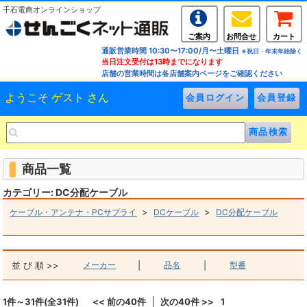
千石電商オンラインショップ
ご案内
お問合せ
カート
通販営業時間 10:30〜17:00/月〜土曜日
※祝日・年末年始除く
当日注文受付は13時までになります
店舗の営業時間は各店舗案内ページをご確認ください
ようこそ ゲスト さん
商品一覧
カテゴリー: DC分配ケーブル
>
>
ケーブル・アンテナ・PCサプライ
DCケーブル
DC分配ケーブル
並 び 順 >>
メーカー
|
品名
|
型番
1件～31件(全31件)
<< 前の40件
次の40件 >>
1