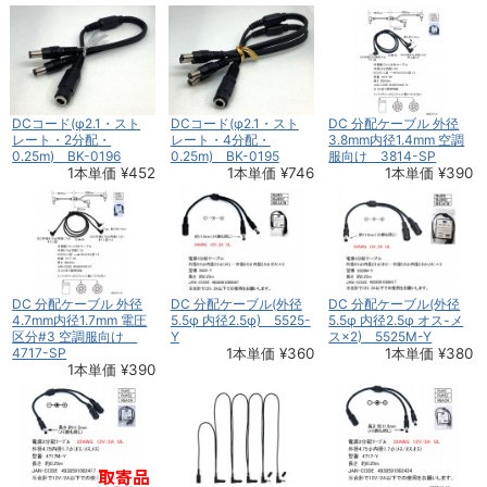
DCコード(φ2.1・スト
DCコード(φ2.1・スト
DC 分配ケーブル 外径
レート・2分配・
レート・4分配・
3.8mm内径1.4mm 空調
0.25m) BK-0196
0.25m) BK-0195
服向け 3814-SP
1本単価 ¥452
1本単価 ¥746
1本単価 ¥390
DC 分配ケーブル 外径
DC 分配ケーブル(外径
DC 分配ケーブル(外径
4.7mm内径1.7mm 電圧
5.5φ 内径2.5φ) 5525-
5.5φ 内径2.5φ オス-メ
区分#3 空調服向け
Y
ス×2) 5525M-Y
4717-SP
1本単価 ¥360
1本単価 ¥380
1本単価 ¥390