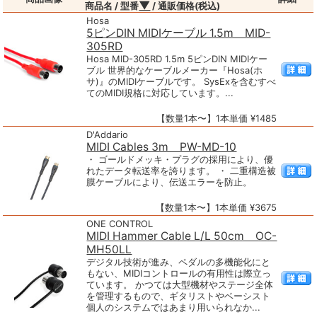
▼
商品名 / 型番
/ 通販価格(税込)
Hosa
5ピンDIN MIDIケーブル 1.5m MID-
305RD
Hosa MID-305RD 1.5m 5ピンDIN MIDIケー
ブル 世界的なケーブルメーカー『Hosa(ホ
サ)』のMIDIケーブルです。 SysExを含むすべ
てのMIDI規格に対応しています。...
【数量1本〜】1本単価 ¥1485
D'Addario
MIDI Cables 3m PW-MD-10
・ ゴールドメッキ・プラグの採用により、優
れたデータ転送率を誇ります。 ・ 二重構造被
膜ケーブルにより、伝送エラーを防止。
【数量1本〜】1本単価 ¥3675
ONE CONTROL
MIDI Hammer Cable L/L 50cm OC-
MH50LL
デジタル技術が進み、ペダルの多機能化にと
もない、MIDIコントロールの有用性は際立っ
ています。 かつては大型機材やステージ全体
を管理するもので、ギタリストやベーシスト
個人のシステムではあまり用いられなか...