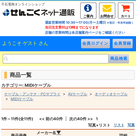
千石電商オンラインショップ
ご案内
お問合せ
カート
通販営業時間 10:30〜17:00/月〜土曜日
※祝日・年末年始除く
当日注文受付は13時までになります
店舗の営業時間は各店舗案内ページをご確認ください
ようこそ ゲスト さん
商品一覧
カテゴリー: MIDIケーブル
>
>
ケーブル・アンテナ・PCサプライ
AVケーブル
オーディオケーブル
>
MIDIケーブル
1件～11件(全11件)
<< 前の40件
次の40件 >>
1
写真+リスト
リスト
写真
▼
メーカー名
商品画像
詳細