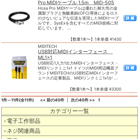
Pro MIDIケーブル 1.5m MID-505
Hosa Pro MIDIケーブルは優れた耐久性の金
属製プラグと無酸素銅(OFC)導体によるロス
の少ないピュアな伝送を実現したMIDIケーブ
ルです。SysExを含むすべてのMIDI規格に対
応しています。 ...
【数量1本〜】1本単価 ¥1430
MIDITECH
USB対応MIDIインターフェース
ML1x1
USB対応1入力1出力MIDIインターフェース・
MIDIリンクミニ1x1 ドイツのMIDI周辺機器ブ
ランドMIDITECHのUSB対応MIDIインターフ
ェースの定番製品、MIDIリンクミニ1x1が ...
【数量1本〜】1本単価 ¥3300
1件～11件(全11件)
<< 前の40件
次の40件 >>
1
カテゴリー一覧
電子工作部品
＋
ネジ関連商品
＋