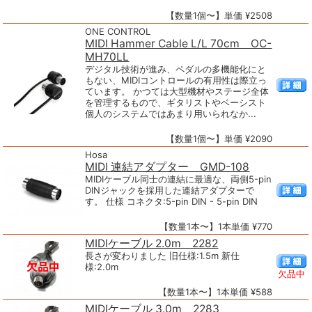
【数量1個〜】単価 ¥2508
ONE CONTROL
MIDI Hammer Cable L/L 70cm OC-
MH70LL
デジタル技術が進み、ペダルの多機能化にと
もない、MIDIコントロールの有用性は際立っ
ています。 かつては大型機材やステージ全体
を管理するもので、ギタリストやベーシスト
個人のシステムではあまり用いられなか...
【数量1個〜】単価 ¥2090
Hosa
MIDI 連結アダプター GMD-108
MIDIケーブル同士の連結に最適な、両側5-pin
DINジャックを採用した連結アダプターで
す。 仕様 コネクタ:5-pin DIN - 5-pin DIN
【数量1本〜】1本単価 ¥770
MIDIケーブル 2.0m 2282
長さが変わりました 旧仕様:1.5m 新仕
様:2.0m
欠品中
【数量1本〜】1本単価 ¥588
MIDIケーブル 3.0m 2283