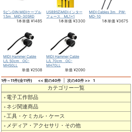
5ピンDIN MIDIケーブル
USB対応MIDIインター
MIDI Cables 3m PW-
1.5m MID-305RD
フェース ML1x1
MD-10
1本単価 ¥1485
1本単価 ¥3300
1本単価 ¥3675
MIDI Hammer Cable
MIDI Hammer Cable
L/L 50cm OC-
L/L 70cm OC-
MH50LL
MH70LL
単価 ¥2508
単価 ¥2090
1件～11件(全11件)
<< 前の40件
次の40件 >>
1
カテゴリー一覧
電子工作部品
＋
ネジ関連商品
＋
工具・ケミカル・ケース
＋
メディア・アクセサリ・その他
＋