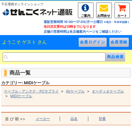
千石電商オンラインショップ
ご案内
お問合せ
カート
通販営業時間 10:30〜17:00/月〜土曜日
※祝日・年末年始除く
当日注文受付は13時までになります
店舗の営業時間は各店舗案内ページをご確認ください
ようこそ ゲスト さん
商品一覧
カテゴリー: MIDIケーブル
>
>
ケーブル・アンテナ・PCサプライ
AVケーブル
オーディオケーブル
>
MIDIケーブル
並 び 順 >>
メーカー
|
品名
|
型番