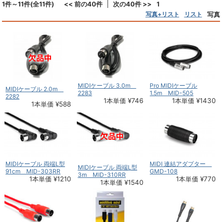
1件～11件(全11件)
<< 前の40件
次の40件 >>
1
写真+リスト
リスト
写真
MIDIケーブル 3.0m
Pro MIDIケーブル
MIDIケーブル 2.0m
2283
1.5m MID-505
2282
1本単価 ¥746
1本単価 ¥1430
1本単価 ¥588
MIDIケーブル 両端L型
MIDI 連結アダプター
MIDIケーブル 両端L型
91cm MID-303RR
GMD-108
3m MID-310RR
1本単価 ¥1210
1本単価 ¥770
1本単価 ¥1540