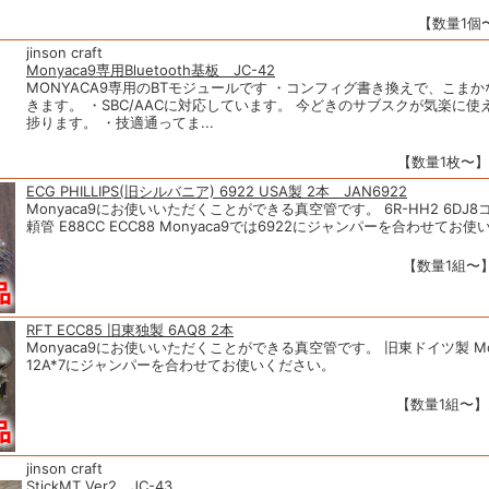
【数量1個〜
jinson craft
Monyaca9専用Bluetooth基板 JC-42
MONYACA9専用のBTモジュールです ・コンフィグ書き換えで、こま
きます。 ・SBC/AACに対応しています。 今どきのサブスクが気楽に
捗ります。 ・技適通ってま...
【数量1枚〜】1
ECG PHILLIPS(旧シルバニア) 6922 USA製 2本 JAN6922
Monyaca9にお使いいただくことができる真空管です。 6R-HH2 6DJ
頼管 E88CC ECC88 Monyaca9では6922にジャンパーを合わせてお使
【数量1組〜】2
RFT ECC85 旧東独製 6AQ8 2本
Monyaca9にお使いいただくことができる真空管です。 旧東ドイツ製 Mon
12A*7にジャンパーを合わせてお使いください。
【数量1組〜】2
jinson craft
StickMT Ver2 JC-43