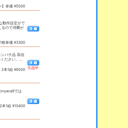
】単価 ¥5500
かな動作設定がで
使えるので消費が
枚単価 ¥3300
8コンパチ品 高信
いください。...
欠品中
本1組 ¥6500
yaca9では
本1組 ¥10400