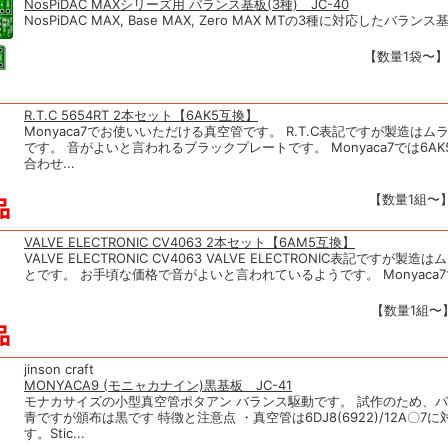
NosPiDAC MAXシリーズ用 バランス基板(3種) JC-40
NosPiDAC MAX, Base MAX, Zero MAX MTの3種に対応したバラ
【数量1袋〜】1
R.T.C 5654RT 2本セット【6AK5互換】
Monyaca7でお使いいただける真空管です。 R.T.C表記ですが製造は
です。 音がよいと言われるブラックプレートです。 Monyaca7では6A
合わせ...
【数量1組〜】2
VALVE ELECTRONIC CV4063 2本セット【6AM5互換】
VALVE ELECTRONIC CV4063 VALVE ELECTRONIC表記ですが製
とです。 お手頃な価格で音がよいと言われているようです。 Monyaca7で
【数量1組〜】
jinson craft
MONYACA9 (モニャカナイン)黒基板 JC-41
モナカサイズの小型真空管ポタアン バランス駆動です。 試作のため、
青ですが頒布は黒です 特徴と注意点 ・真空管は6DJ8(6922)/12A〇7
す。Stic...