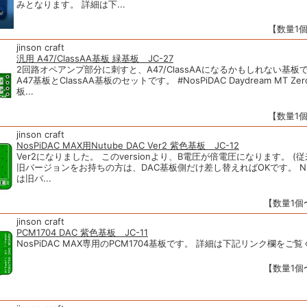
みとなります。 詳細は下...
【数量1個
jinson craft
汎用 A47/ClassAA基板 緑基板 JC-27
2回路オペアンプ部分に刺すと、A47/ClassAAになるかもしれない基板で
A47基板とClassAA基板のセットです。 #NosPiDAC Daydream MT Z
板...
【数量1個
jinson craft
NosPiDAC MAX用Nutube DAC Ver2 紫色基板 JC-12
Ver2になりました。 このversionより、B電圧が倍電圧になります。 (従来 
旧バージョンをお持ちの方は、DAC基板側だけ差し替えればOKです。 Nu
は旧バ...
【数量1個〜
jinson craft
PCM1704 DAC 紫色基板 JC-11
NosPiDAC MAX専用のPCM1704基板です。 詳細は下記リンク欄をご
【数量1個〜