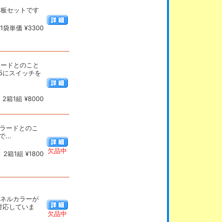
ンス基板セットです
袋単価 ¥3300
ムラードとのこと
K5にスイッチを
箱1組 ¥8000
造はムラードとのこ
...
欠品中
2箱1組 ¥1800
パネルカラーが
に対応していま
欠品中