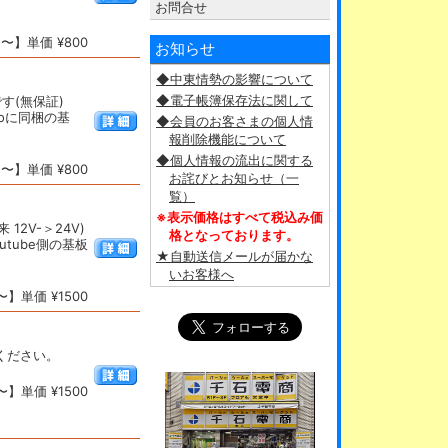
お問合せ
〜】単価 ¥800
お知らせ
◆中東情勢の影響について
◆電子帳簿保存法に関して
す(無保証)
eroに同梱の基
◆会員のお客さまの個人情
報削除機能について
◆個人情報の流出に関する
〜】単価 ¥800
お詫びとお知らせ（一
覧）
※表示価格はすべて税込み価
12V-＞24V)
格となっております。
tube側の基板
★自動送信メールが届かな
いお客様へ
】単価 ¥1500
覧ください。
】単価 ¥1500