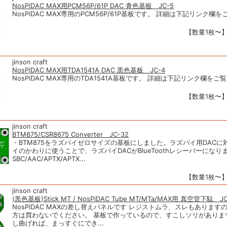
NosPiDAC MAX用PCM56P/61P DAC 青色基板 JC-5
NosPiDAC MAX専用のPCM56P/61P基板です。 詳細は下記リンク欄
【数量1枚〜】1
jinson craft
NosPiDAC MAX用TDA1541A DAC 黒色基板 JC-4
NosPiDAC MAX専用のTDA1541A基板です。 詳細は下記リンク欄を
【数量1枚〜】1
jinson craft
BTM875/CSR8675 Converter JC-32
・BTM875をラズパイゼロサイズの基板にしました。ラズパイ用DACに
イのかわりに使うことで、ラズパイDACがBlueToothレシーバーになり
SBC/AAC/APTX/APTX...
【数量1枚〜】1
jinson craft
(黒色基板)Stick MT / NosPiDAC Tube MT/MTa/MAX用 真空管下駄 JC
NosPiDAC MAXの差し替えパネルです レジストムラ、スレもあります
方は買わないでください。 基板で作っているので、すこしソリがありま
し曲げれば、まっすぐにでき...