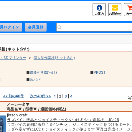
ご案内
お問合せ
カー
基板(キット含む)
>
・3Dプリンター
個人制作基板(キット含む)
■
■
齋藤和孝(ぽっけ)
PROST
■
)
藍パパ
<< 前の40件
次の40件 >>
|
2
|
|
1
3
4
写
メーカー名
▼
商品名
▼
/ 型番
▼
/ 通販価格(税込)
jinson craft
ラズパイに液晶とジョイスティックをつけるやつ 青基板 JC-26
ラズパイの裏側に液晶(1.3インチ)と、ジョイスティックをつけるボード。 
ッダを塞がずにLCDとジョイスティックが使えます 写真は完成イメージ