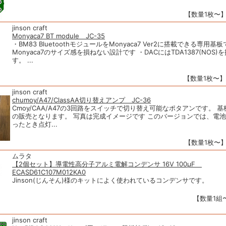
【数量1枚〜】1
jinson craft
Monyaca7 BT module JC-35
・BM83 BluetoothモジュールをMonyaca7 Ver2に搭載できる専用基板
Monyaca7のサイズ感を損ねない設計です ・DACにはTDA1387(NOS
す。 ...
【数量1枚〜】1
jinson craft
chumoy/A47/ClassAA切り替えアンプ JC-36
Cmoy/CAA/A47の3回路をスイッチで切り替え可能なポタアンです。 
の販売となります。 写真は完成イメージです このバージョンでは、電
ったとき点灯...
【数量1枚〜】1
ムラタ
【2個セット】導電性高分子アルミ電解コンデンサ 16V 100µF
ECASD61C107M012KA0
Jinson(じんそん)様のキットによく使われているコンデンサです。
【数量1組〜
jinson craft