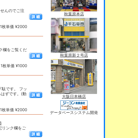
りませんのでご注
秋葉原本店
枚単価 ¥2000
記リンク欄をご覧くだ
秋葉原新２号店
枚単価 ¥1000
下駄です。 フッ
るはずです。(動
大阪日本橋店
枚単価 ¥2000
データベースシステム開発
8
細は下記リンク欄をご