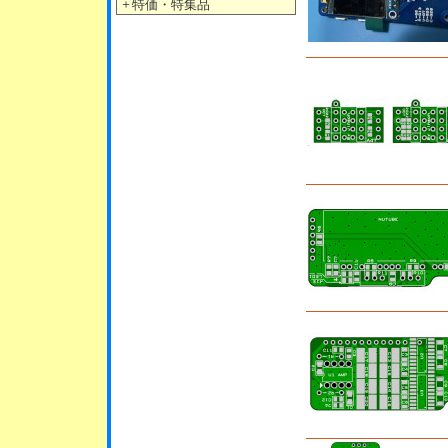
＋
特価・特集品