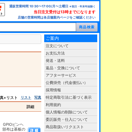
通販営業時間 10:30〜17:00/月〜土曜日
※祝日・年末年始除く
当日注文受付は13時までになります
ト
店舗の営業時間は各店舗案内ページをご確認ください
ご案内
注文について
お支払方法
発送・送料
返品・交換について
アフターサービス
公費掛売（代金後払い）
採用情報
特定商取引法に基づく表示
真+リスト
リスト
写真
利用規約
詳細
個人情報の削除について
委託販売・仕入について
GPIOピンヘ
商品取扱いリクエスト
。頒布は基板の