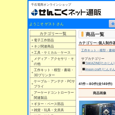
千石電商オンラインショップ
ようこそ ゲスト さん
カテゴリー一覧
商品一覧
＋
電子工作部品
カテゴリー: 個人制作
＋
ネジ関連商品
工作キット・模型・書籍
＋
工具・ケミカル・ケース
メディア・アクセサリ・そ
サブカテゴリー
＋
■
TAKAZINE(たかじん)
の他
■
jinson craft (じんそん
工作キット・模型・書籍・
＋
3Dプリンター
ケーブル・アンテナ・PCサ
＋
41件～80件(全149件)
プライ
アーケードコントローラー
商品画像
＋
関連製品
＋
ギター・ベース部品
＋
雑貨・玩具・文房具