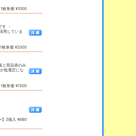
枚単価 ¥1000
です ・
)を採用していま
枚単価 ¥2000
基板と部品表のみ
池が低電圧にな
枚単価 ¥1500
】2個入 ¥680