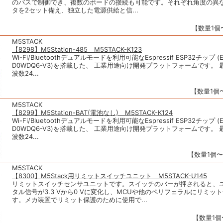
のバスで制御でき、複数のボードの接続も可能です。それぞれ角度の異
タを2セット備え、独立した電源供給と信...
【数量1個〜
M5STACK
【8298】M5Station-485 M5STACK-K123
Wi-Fi/Bluetoothデュアルモードを利用可能なEspressif ESP32チップ (E
D0WDQ6-V3)を搭載した、 工業用途向け開発プラットフォームです。
波数24...
【数量1個〜
M5STACK
【8299】M5Station-BAT(電池なし) M5STACK-K124
Wi-Fi/Bluetoothデュアルモードを利用可能なEspressif ESP32チップ (E
D0WDQ6-V3)を搭載した、 工業用途向け開発プラットフォームです。
波数24...
【数量1個〜】
M5STACK
【8300】M5Stack用リミットスイッチユニット M5STACK-U145
リミットスイッチセンサユニットです。スイッチのバーが押されると、
タル信号が3.3 Vから0 Vに変化し、MCUや他のペリフェラルにリミッ
す。メカ装置でリミット保護のために使用で...
【数量1個〜