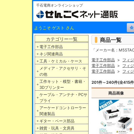
千石電商オンラインショップ
ようこそ ゲスト さん
カテゴリー一覧
商品一覧
＋
電子工作部品
「メーカー名：M5STA
＋
ネジ関連商品
電子工作部品
>
フィジ
＋
工具・ケミカル・ケース
電子工作部品
>
フィジ
メディア・アクセサリ・そ
＋
電子工作部品
>
フィジ
の他
工作キット・模型・書籍・
201件～240件(全415件
＋
3Dプリンター
商品画像
ケーブル・アンテナ・PCサ
＋
プライ
アーケードコントローラー
＋
関連製品
＋
ギター・ベース部品
＋
雑貨・玩具・文房具