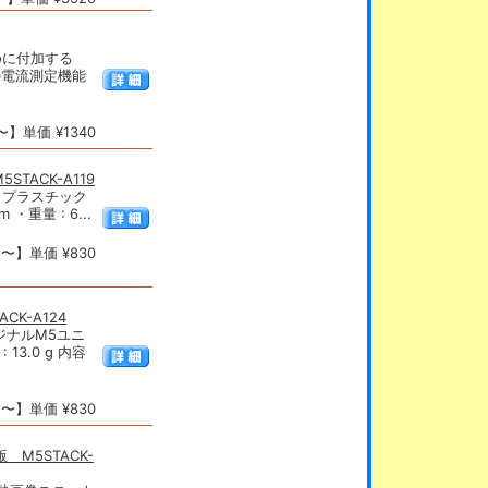
noに付加する
での電流測定機能
】単価 ¥1340
TACK-A119
。プラスチック
 ・重量 : 6...
〜】単価 ¥830
CK-A124
ジナルM5ユニ
13.0 g 内容
〜】単価 ¥830
 M5STACK-