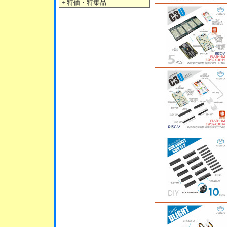
＋
特価・特集品