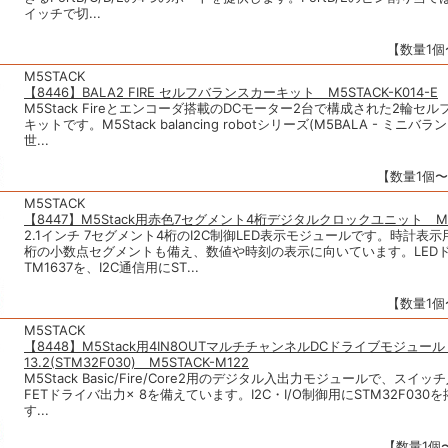
イッチで切...
【数量1個〜
M5STACK
【8446】BALA2 FIRE セルフバランスカーキット M5STACK-K014-E
M5Stack Fireとエンコーダ搭載のDCモーター2台で構成された2輪セ
キットです。M5Stack balancing robotシリーズ(M5BALA - ミニバ
世...
【数量1個〜】
M5STACK
【8447】M5Stack用赤色7セグメント4桁デジタルクロックユニット M5S
2.1インチ 7セグメント4桁のI2C制御LED表示モジュールです。時計表
桁の小数点セグメントも備え、数値や時刻の表示に向いています。LED
TM1637を、I2C通信用にST...
【数量1個〜
M5STACK
【8448】M5Stack用4IN8OUTマルチチャンネルDCドライブモジュール 
13.2(STM32F030) M5STACK-M122
M5Stack Basic/Fire/Core2用のデジタル入出力モジュールで、スイッチ
FETドライバ出力× 8を備えています。I2C・I/O制御用にSTM32F030
す...
【数量1個〜