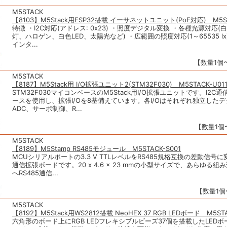
M5STACK
【8103】M5Stack用ESP32搭載 イーサネットユニット(PoE対応) M5ST
特徴 ・I2C対応(アドレス: 0x23) ・照度デジタル変換 ・各種光源対応
灯、ハロゲン、白色LED、太陽光など) ・広範囲の照度対応(1～65535 lx) 
インタ...
【数量1個〜
M5STACK
【8187】M5Stack用 I/O拡張ユニット2(STM32F030) M5STACK-U011
STM32F030マイコンベースのM5Stack用I/O拡張ユニットです。I2C
ースを使用し、拡張I/Oを8基備えています。各I/Oはそれぞれ独立したデジ
ADC、サーボ制御、R...
【数量1個〜
M5STACK
【8189】M5Stamp RS485モジュール M5STACK-S001
MCUシリアルポートの3.3 V TTLレベルをRS485規格互換の差動信号に
通信拡張ボードです。20 x 4.6 x 23 mmの小型サイズで、あらゆる組
へRS485通信...
【数量1個〜
M5STACK
【8192】M5Stack用WS2812搭載 NeoHEX 37 RGB LEDボード M5STA
六角形のボード上にRGB LEDフレキシブルビーズ37個を搭載したLED