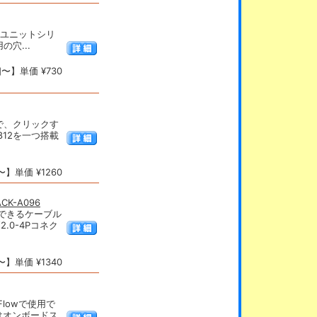
 Fなどをユニットシリ
穴...
〜】単価 ¥730
で、クリックす
812を一つ搭載
】単価 ¥1260
CK-A096
変換できるケーブル
.0-4Pコネク
】単価 ¥1340
Flowで使用で
てはオンボードス