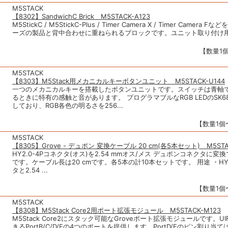
M5STACK
【8302】SandwichC Brick M5STACK-A123
M5StickC / M5StickC-Plus / Timer Camera X / Timer Camera
ーズの製品と背中合わせに重ねられるブロックです。ユニット取り付け用の
【数量1個
M5STACK
【8303】M5Stack用メカニカルキーボタンユニット M5STACK-U144
一つのメカニカルキーを搭載したボタンユニットです。スイッチは青軸
るときに特有の感触と音があります。 プログラマブルなRGB LEDのSK6
しており、RGB各色の明るさを256...
【数量1個〜
M5STACK
【8305】Grove - デュポン 変換ケーブル 20 cm(各5本セット) M5STA
HY2.0-4Pコネクタ(オス)を2.54 mmオス/メス デュポンコネクタに
です。ケーブル長は20 cmです。各5本の計10本セットです。 用途 ・HY2
タと2.54 ...
【数量1個〜
M5STACK
【8308】M5Stack Core2用ポート拡張モジュール M5STACK-M123
M5Stack Core2にスタック可能なGroveポート拡張モジュールです。UI
きるPortB/C/D/Eの4つのポートを提供します。PortD/Eのピン割り当