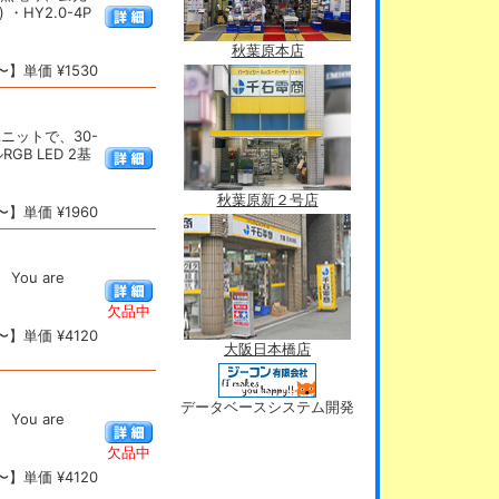
・HY2.0-4P
秋葉原本店
】単価 ¥1530
ニットで、30-
B LED 2基
秋葉原新２号店
】単価 ¥1960
ou are
欠品中
】単価 ¥4120
大阪日本橋店
データベースシステム開発
ou are
欠品中
】単価 ¥4120