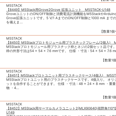
M5STACK
【8449】M5Stack用Grove2Grove 拡張ユニット M5STACK-U148
GroveユニットのON/OFF制御と消費電流計測機能をM5StackやArdui
Grove拡張ユニットです。5 V/1 AまでのON/OFF制御と1000 mA ま
を備えま...
【数量1個〜
M5STACK
【8450】M5Stackプロトモジュール用プラスチックフレーム(2個入) M5S
M5Stackプロトモジュール用プラスチック枠とネジの2個セット品です
枠の外形寸法は54 × 54 × 7.6 mmです。 仕様 ・寸法 : 54 × 54 × 7.6 mm
【数量1個
M5STACK
【8451】M5Stackプロトユニット用プラスチックケース(4個入) M5STA
M5Stackプロトユニット用のプラスチックケースです。4個入り。 オリ
ットを自作することができます。 仕様 ・寸法 : 48 × 24 × 8 mm ・重量 : 
物 ・4...
【数量1個
M5STACK
【8452】M5Stack用サーマルカメラユニット2(MLX90640)視野角110°版
U149