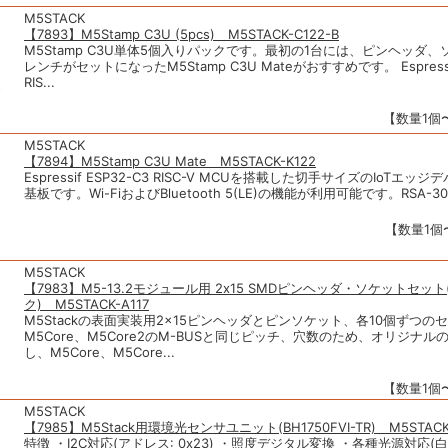
M5STACK
【7893】M5Stamp C3U (5pcs) M5STACK-C122-B
M5Stamp C3U単体5個入りパックです。最初の1台には、ピンヘッダ
レンチがセットになったM5Stamp C3U Mateがおすすめです。 Espressif
RIS...
【数量1個〜
M5STACK
【7894】M5Stamp C3U Mate M5STACK-K122
Espressif ESP32-C3 RISC-V MCUを搭載した切手サイズのIoTエ
基板です。Wi-FiおよびBluetooth 5(LE)の機能が利用可能です。RSA-307
【数量1個〜
M5STACK
【7983】M5-13.2モジュール用 2x15 SMDピンヘッダ・ソケットセット
ク) M5STACK-A117
M5Stackの表面実装用2×15ピンヘッダとピンソケット、各10個ずつの
M5Core、M5Core2のM-BUSと同じピッチ、穴数のため、オリジナル
し、M5Core、M5Core...
【数量1個〜
M5STACK
【7985】M5Stack用環境光センサユニット(BH1750FVI-TR) M5STACK
特徴 ・I2C対応(アドレス: 0x23) ・照度デジタル変換 ・各種光源対応