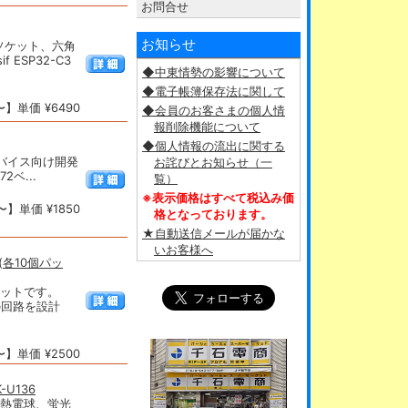
お問合せ
お知らせ
、ソケット、六角
 ESP32-C3
◆中東情勢の影響について
◆電子帳簿保存法に関して
】単価 ¥6490
◆会員のお客さまの個人情
報削除機能について
◆個人情報の流出に関する
ッジデバイス向け開発
お詫びとお知らせ（一
2ベ...
覧）
※表示価格はすべて税込み価
】単価 ¥1850
格となっております。
★自動送信メールが届かな
いお客様へ
(各10個パッ
セットです。
の回路を設計
】単価 ¥2500
-U136
(白熱電球、蛍光