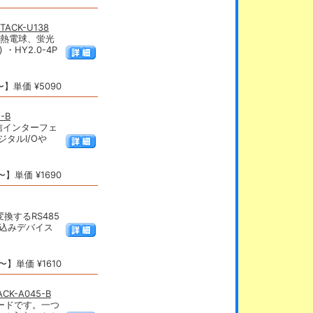
ACK-U138
(白熱電球、蛍光
・HY2.0-4P
】単価 ¥5090
-B
通信インターフェ
タルI/Oや
】単価 ¥1690
変換するRS485
み込みデバイス
】単価 ¥1610
CK-A045-B
ボードです。一つ