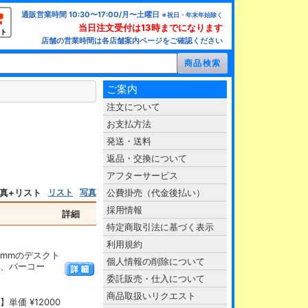
通販営業時間 10:30〜17:00/月〜土曜日
※祝日・年末年始除く
当日注文受付は13時までになります
ト
店舗の営業時間は各店舗案内ページをご確認ください
ご案内
注文について
お支払方法
発送・送料
返品・交換について
アフターサービス
真+リスト
リスト
写真
公費掛売（代金後払い）
採用情報
詳細
特定商取引法に基づく表示
利用規約
8 mmのデスクト
個人情報の削除について
ー、バーコー
委託販売・仕入について
商品取扱いリクエスト
単価 ¥12000