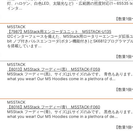
灯、ハロゲン、白色LED、太陽光など) ・広範囲の照度対応(1～65535 lx) 
インタ...
【数量1個〜
M5STACK
【7987】M5Stack用エンコーダユニット M5STACK-U135
I2Cインターフェースを備えた、M5Stack用ロータリーエンコーダ拡張ユ
bit ノブ付きパルスエンコーダ(ボタン機能付き)とSK6812プログラマブルRG
を搭載しています...
【数量1個〜
M5STACK
【8013】M5Stack フーディー(黒) M5STACK-F059
M5Stack フーディー(黒)。サイズはLサイズのみです。 青色もあります。 Y
what you wear! Our M5 Hoodies come in a plethora of d...
【数量1個〜
M5STACK
【8016】M5Stack フーディー(青) M5STACK-F060
M5Stack フーディー(青)。サイズはLサイズのみです。 黒色もあります。 Y
what you wear! Our M5 Hoodies come in a plethora of de...
【数量1個〜